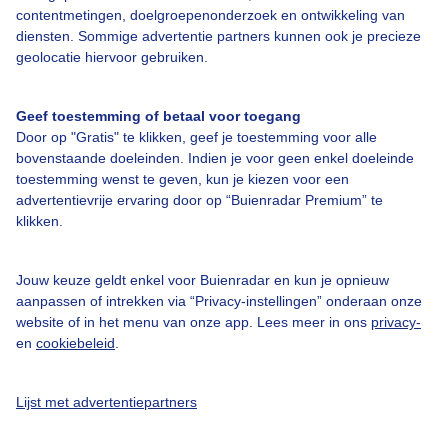
contentmetingen, doelgroepenonderzoek en ontwikkeling van
diensten. Sommige advertentie partners kunnen ook je precieze
geolocatie hiervoor gebruiken.
Over Buienradar
Geef toestemming of betaal voor toegang
Bedrijfsgegevens
Door op "Gratis" te klikken, geef je toestemming voor alle
Veelgestelde vragen
bovenstaande doeleinden. Indien je voor geen enkel doeleinde
toestemming wenst te geven, kun je kiezen voor een
Contact
advertentievrije ervaring door op “Buienradar Premium” te
klikken.
Toegankelijkheid
Gebruikersvoorwaarden
Jouw keuze geldt enkel voor Buienradar en kun je opnieuw
Adverteren
aanpassen of intrekken via “Privacy-instellingen” onderaan onze
website of in het menu van onze app. Lees meer in ons
privacy-
Buienradar Team
en
cookiebeleid
.
Privacy beleid
Cookie beleid
Lijst met advertentiepartners
Privacy instellingen