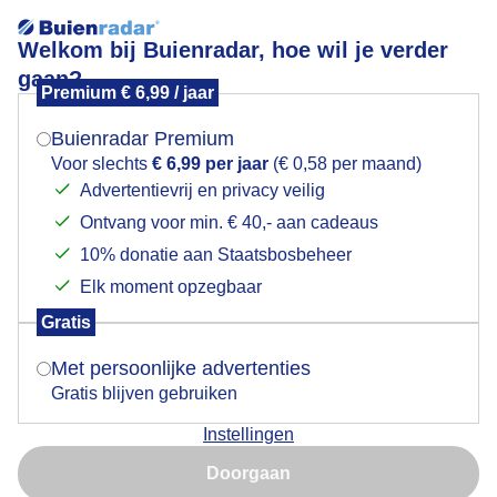
Welkom bij Buienradar, hoe wil je verder
gaan?
Premium € 6,99 / jaar
Mogen we je locatie gebruiken voor het
Vrij zonnige warme dag ook wat sluierwolken
weer?
Buienradar Premium
Voor slechts
€ 6,99 per jaar
(€ 0,58 per maand)
Advertentievrij en privacy veilig
Ontvang voor min. € 40,- aan cadeaus
Indien je hier nog geen akkoord op hebt gegeven,
verschijnt er zo een pop-up uit je browser waarin
10% donatie aan Staatsbosbeheer
deze toestemming gevraagd wordt.
Elk moment opzegbaar
Gratis
Is goed, toon de popup
Met persoonlijke advertenties
Gratis blijven gebruiken
Vrij zonnige warme dag af en toe een wolkje voor de
Instellingen
zon
Nu niet, misschien later
Doorgaan
Door: ria brasser
Gemaakt: 18-01-2024, 50x bekeken
Gebruik je Safari en wil je niet elke dag deze pop-up zien?