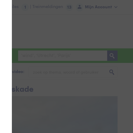
tie:
Files
| Treinmeldingen
Mijn Account
1
13
foto & video:
 Maaskade