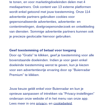
te tonen, en voor marketingdoeleinden delen met 4
mediapartners. Ook content van 13 externe platformen
wolkenkrabbers
Maaskade
Zonsondergang
wordt enkel getoond met jouw toestemming. Onze 114
advertentie partners gebruiken cookies voor
gepersonaliseerde advertenties, advertentie- en
ekijk slideshow
contentmetingen, doelgroepenonderzoek en ontwikkeling
van diensten. Sommige advertentie partners kunnen ook
je precieze geolocatie hiervoor gebruiken.
Geef toestemming of betaal voor toegang
Door op "Gratis" te klikken, geef je toestemming voor alle
Een moment geduld
bovenstaande doeleinden. Indien je voor geen enkel
doeleinde toestemming wenst te geven, kun je kiezen
voor een advertentievrije ervaring door op “Buienradar
Premium” te klikken.
uienradar
Mijn weer
Jouw keuze geldt enkel voor Buienradar en kun je
fsgegevens
De Bilt
opnieuw aanpassen of intrekken via “Privacy-instellingen”
stelde vragen
onderaan onze website of in het menu van onze app.
Lees meer in ons
privacy-
en
cookiebeleid
.
t