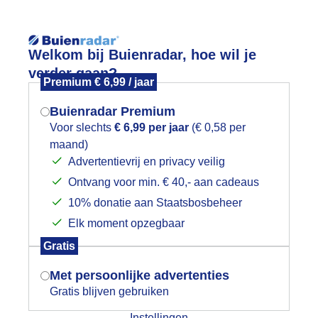
Reisinforma
Welkom bij Buienradar, hoe wil je
verder gaan?
Premium € 6,99 / jaar
Buienradar Premium
Voor slechts
€ 6,99 per jaar
(€ 0,58 per
wijd
Foto en video
Weerzine
maand)
Mogen we je locatie gebruiken voor
Advertentievrij en privacy veilig
het weer?
Zoeken in 
Ontvang voor min. € 40,- aan cadeaus
10% donatie aan Staatsbosbeheer
en uurtje vóór zonsondergang op de
Elk moment opzegbaar
Indien je hier nog geen akkoord op hebt
Gratis
gegeven, verschijnt er zo een pop-up uit
je browser waarin deze toestemming
Met persoonlijke advertenties
gevraagd wordt.
Gratis blijven gebruiken
Instellingen