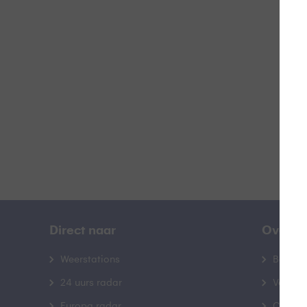
#
B
Direct naar
Over B
Weerstations
Bedrij
24 uurs radar
Veelge
Europa radar
Contac