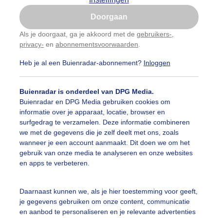
Is goed, toon de popup
Doorgaan
Nu niet, misschien later
Als je doorgaat, ga je akkoord met de
gebruikers-
,
privacy-
en
abonnementsvoorwaarden
.
Gebruik je Safari en wil je niet elke dag deze pop-up
zien?
Heb je al een Buienradar-abonnement?
Inloggen
Klik
hier
om dit aan te passen
Buienradar is onderdeel van DPG Media.
Buienradar en DPG Media gebruiken cookies om
informatie over je apparaat, locatie, browser en
surfgedrag te verzamelen. Deze informatie combineren
we met de gegevens die je zelf deelt met ons, zoals
wanneer je een account aanmaakt. Dit doen we om het
gebruik van onze media te analyseren en onze websites
en apps te verbeteren.
oi blauw aan de horizon
Daarnaast kunnen we, als je hier toestemming voor geeft,
je gegevens gebruiken om onze content, communicatie
r: Maddy Koster
Gemaakt: 05-01-2024, 87x bekeken
en aanbod te personaliseren en je relevante advertenties