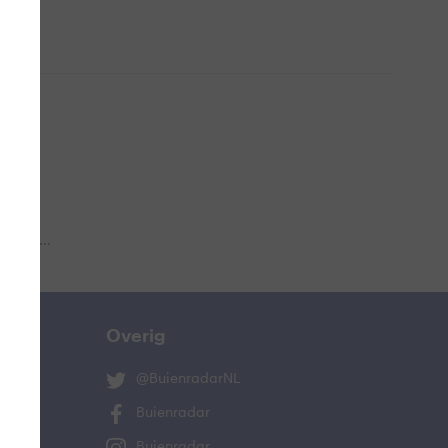
 aub...
Overig
@BuienradarNL
Buienradar
Buienradar