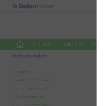
Mijn weer
Nederland
Wereld
Foto en video
E
Uitgelicht
Weerfoto van de week
Laatst toegevoegd
Best gewaardeerd
Populaire categorieën