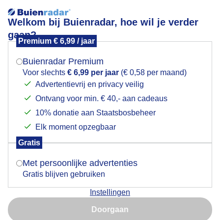
Welkom bij Buienradar, hoe wil je verder
gaan?
Premium € 6,99 / jaar
Mogen we je locatie gebruiken voor het
Meer wolken
weer?
Buienradar Premium
Voor slechts
€ 6,99 per jaar
(€ 0,58 per maand)
Advertentievrij en privacy veilig
Ontvang voor min. € 40,- aan cadeaus
Indien je hier nog geen akkoord op hebt gegeven,
verschijnt er zo een pop-up uit je browser waarin
10% donatie aan Staatsbosbeheer
deze toestemming gevraagd wordt.
Elk moment opzegbaar
Gratis
Is goed, toon de popup
Met persoonlijke advertenties
Gratis blijven gebruiken
Later in de middag meer wolken qua kleding zie je een
Instellingen
mix aan kleding
Nu niet, misschien later
Doorgaan
Door: ria brasser
Gemaakt: 02-01-2024, 262x bekeken
Gebruik je Safari en wil je niet elke dag deze pop-up zien?