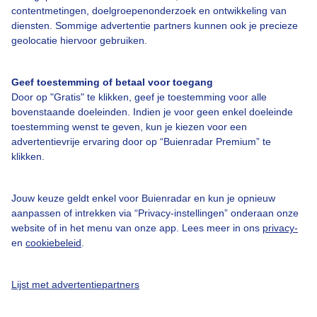
Over Buienradar
contentmetingen, doelgroepenonderzoek en ontwikkeling van
diensten. Sommige advertentie partners kunnen ook je precieze
geolocatie hiervoor gebruiken.
Bedrijfsgegevens
Veelgestelde vragen
Geef toestemming of betaal voor toegang
Door op "Gratis" te klikken, geef je toestemming voor alle
Contact
bovenstaande doeleinden. Indien je voor geen enkel doeleinde
Toegankelijkheid
toestemming wenst te geven, kun je kiezen voor een
advertentievrije ervaring door op “Buienradar Premium” te
Gebruikersvoorwaarden
klikken.
Adverteren
Buienradar Team
Jouw keuze geldt enkel voor Buienradar en kun je opnieuw
aanpassen of intrekken via “Privacy-instellingen” onderaan onze
Privacy beleid
website of in het menu van onze app. Lees meer in ons
privacy-
en
cookiebeleid
.
Cookie beleid
Privacy instellingen
Lijst met advertentiepartners
Gratis weerdata