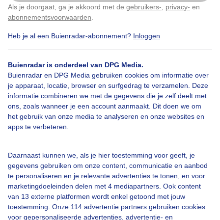
Als je doorgaat, ga je akkoord met de
gebruikers-
,
privacy-
en
Klik
hier
om dit aan te passen
abonnementsvoorwaarden
.
Heb je al een Buienradar-abonnement?
Inloggen
Meerwolken
Mixvankleding
Aangenametemperatuur
Buienradar is onderdeel van DPG Media.
Buienradar en DPG Media gebruiken cookies om informatie over
je apparaat, locatie, browser en surfgedrag te verzamelen. Deze
Bekijk slideshow
informatie combineren we met de gegevens die je zelf deelt met
ons, zoals wanneer je een account aanmaakt. Dit doen we om
het gebruik van onze media te analyseren en onze websites en
apps te verbeteren.
Een moment geduld aub...
Daarnaast kunnen we, als je hier toestemming voor geeft, je
gegevens gebruiken om onze content, communicatie en aanbod
te personaliseren en je relevante advertenties te tonen, en voor
marketingdoeleinden delen met 4 mediapartners. Ook content
van 13 externe platformen wordt enkel getoond met jouw
toestemming. Onze 114 advertentie partners gebruiken cookies
voor gepersonaliseerde advertenties, advertentie- en