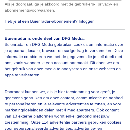
Als je doorgaat, ga je akkoord met de
gebruikers-
,
privacy-
en
Klik
hier
om dit aan te passen
abonnementsvoorwaarden
.
Heb je al een Buienradar-abonnement?
Inloggen
Nieuwjaarsduik
Buienradar is onderdeel van DPG Media.
Buienradar en DPG Media gebruiken cookies om informatie over
Bekijk slideshow
je apparaat, locatie, browser en surfgedrag te verzamelen. Deze
informatie combineren we met de gegevens die je zelf deelt met
ons, zoals wanneer je een account aanmaakt. Dit doen we om
het gebruik van onze media te analyseren en onze websites en
apps te verbeteren.
Een moment geduld aub...
Daarnaast kunnen we, als je hier toestemming voor geeft, je
gegevens gebruiken om onze content, communicatie en aanbod
te personaliseren en je relevante advertenties te tonen, en voor
marketingdoeleinden delen met 4 mediapartners. Ook content
van 13 externe platformen wordt enkel getoond met jouw
toestemming. Onze 114 advertentie partners gebruiken cookies
voor gepersonaliseerde advertenties, advertentie- en
Over Buienradar