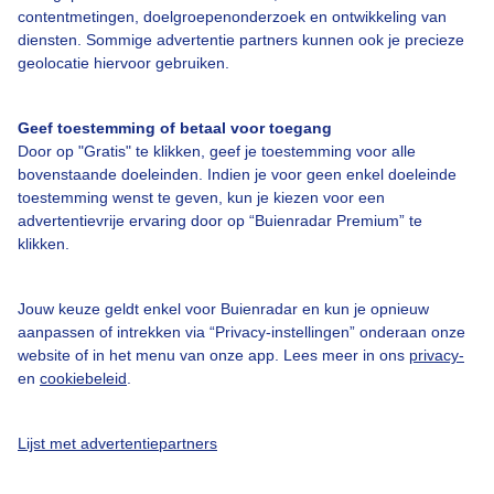
contentmetingen, doelgroepenonderzoek en ontwikkeling van
diensten. Sommige advertentie partners kunnen ook je precieze
Bedrijfsgegevens
geolocatie hiervoor gebruiken.
Veelgestelde vragen
Geef toestemming of betaal voor toegang
Contact
Door op "Gratis" te klikken, geef je toestemming voor alle
Toegankelijkheid
bovenstaande doeleinden. Indien je voor geen enkel doeleinde
toestemming wenst te geven, kun je kiezen voor een
Gebruikersvoorwaarden
advertentievrije ervaring door op “Buienradar Premium” te
klikken.
Adverteren
Buienradar Team
Jouw keuze geldt enkel voor Buienradar en kun je opnieuw
Privacy beleid
aanpassen of intrekken via “Privacy-instellingen” onderaan onze
website of in het menu van onze app. Lees meer in ons
privacy-
Cookie beleid
en
cookiebeleid
.
Privacy instellingen
Gratis weerdata
Lijst met advertentiepartners
@BuienradarNL