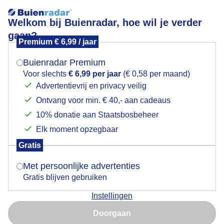
Welkom bij Buienradar, hoe wil je verder
gaan?
Premium € 6,99 / jaar
Mogen we je locatie gebruiken voor het
Nieuwjaarsduik
weer?
Buienradar Premium
Voor slechts
€ 6,99 per jaar
(€ 0,58 per maand)
Advertentievrij en privacy veilig
Ontvang voor min. € 40,- aan cadeaus
Indien je hier nog geen akkoord op hebt gegeven,
verschijnt er zo een pop-up uit je browser waarin
10% donatie aan Staatsbosbeheer
deze toestemming gevraagd wordt.
Elk moment opzegbaar
Gratis
Is goed, toon de popup
Met persoonlijke advertenties
Gratis blijven gebruiken
Nieuwjaarsduik
Instellingen
Nu niet, misschien later
Door: Sjef Kenniphaas
Gemaakt: 01-01-2024, 85x bekeken
Doorgaan
Gebruik je Safari en wil je niet elke dag deze pop-up zien?