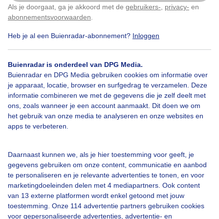
Als je doorgaat, ga je akkoord met de
gebruikers-
,
privacy-
en
Klik
hier
om dit aan te passen
abonnementsvoorwaarden
.
Heb je al een Buienradar-abonnement?
Inloggen
Siervuurwerk
Vuurwerk
Dronefoto
Buienradar is onderdeel van DPG Media.
Buienradar en DPG Media gebruiken cookies om informatie over
Bekijk slideshow
je apparaat, locatie, browser en surfgedrag te verzamelen. Deze
informatie combineren we met de gegevens die je zelf deelt met
ons, zoals wanneer je een account aanmaakt. Dit doen we om
het gebruik van onze media te analyseren en onze websites en
apps te verbeteren.
Een moment geduld aub...
Daarnaast kunnen we, als je hier toestemming voor geeft, je
gegevens gebruiken om onze content, communicatie en aanbod
te personaliseren en je relevante advertenties te tonen, en voor
marketingdoeleinden delen met 4 mediapartners. Ook content
van 13 externe platformen wordt enkel getoond met jouw
toestemming. Onze 114 advertentie partners gebruiken cookies
voor gepersonaliseerde advertenties, advertentie- en
Over Buienradar