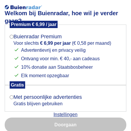
Welkom bij Buienradar, hoe wil je verder
gaan?
Premium € 6,99 / jaar
Mogen we je locatie gebruiken voor het
Vuurwerk op hoogte
weer?
Buienradar Premium
Voor slechts
€ 6,99 per jaar
(€ 0,58 per maand)
Advertentievrij en privacy veilig
Ontvang voor min. € 40,- aan cadeaus
Indien je hier nog geen akkoord op hebt gegeven,
verschijnt er zo een pop-up uit je browser waarin
10% donatie aan Staatsbosbeheer
deze toestemming gevraagd wordt.
Elk moment opzegbaar
Gratis
Is goed, toon de popup
Met persoonlijke advertenties
Gratis blijven gebruiken
Voor iedereen een gelukkig en voorspoedig 2024
Instellingen
Nu niet, misschien later
Door: Simone Genna Wiersma
Gemaakt: 01-01-2024, 148x bekeken
Doorgaan
Gebruik je Safari en wil je niet elke dag deze pop-up zien?