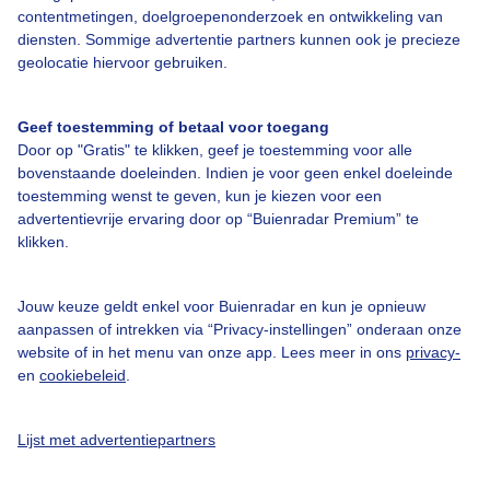
contentmetingen, doelgroepenonderzoek en ontwikkeling van
diensten. Sommige advertentie partners kunnen ook je precieze
Bedrijfsgegevens
geolocatie hiervoor gebruiken.
Veelgestelde vragen
Geef toestemming of betaal voor toegang
Contact
Door op "Gratis" te klikken, geef je toestemming voor alle
Toegankelijkheid
bovenstaande doeleinden. Indien je voor geen enkel doeleinde
toestemming wenst te geven, kun je kiezen voor een
Gebruikersvoorwaarden
advertentievrije ervaring door op “Buienradar Premium” te
klikken.
Adverteren
Buienradar Team
Jouw keuze geldt enkel voor Buienradar en kun je opnieuw
Privacy beleid
aanpassen of intrekken via “Privacy-instellingen” onderaan onze
website of in het menu van onze app. Lees meer in ons
privacy-
Cookie beleid
en
cookiebeleid
.
Privacy instellingen
Gratis weerdata
Lijst met advertentiepartners
@BuienradarNL