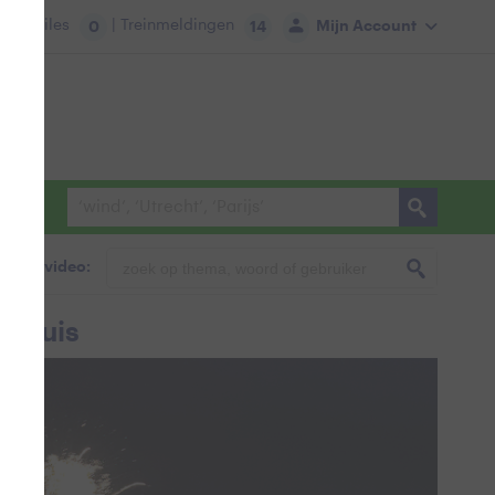
tie:
Files
| Treinmeldingen
Mijn Account
0
14
foto & video:
tsluis