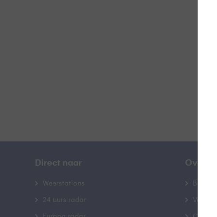
S
B
Direct naar
Over B
Weerstations
Bedrij
24 uurs radar
Veelge
Europa radar
Contac