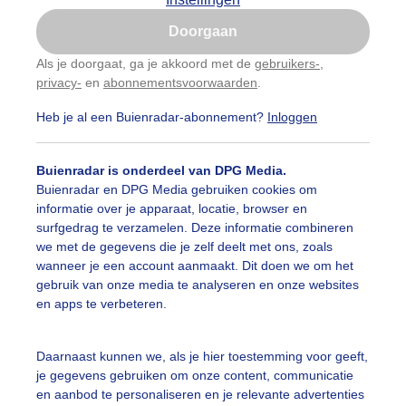
Is goed, toon de popup
Doorgaan
Nu niet, misschien later
Als je doorgaat, ga je akkoord met de
gebruikers-
,
privacy-
en
abonnementsvoorwaarden
.
Gebruik je Safari en wil je niet elke dag deze pop-up
zien?
Heb je al een Buienradar-abonnement?
Inloggen
Klik
hier
om dit aan te passen
Buienradar is onderdeel van DPG Media.
Buienradar en DPG Media gebruiken cookies om
informatie over je apparaat, locatie, browser en
surfgedrag te verzamelen. Deze informatie combineren
we met de gegevens die je zelf deelt met ons, zoals
wanneer je een account aanmaakt. Dit doen we om het
gebruik van onze media te analyseren en onze websites
en apps te verbeteren.
 18:00 uur mag weer vuurwerk worden afgestoken
Daarnaast kunnen we, als je hier toestemming voor geeft,
je gegevens gebruiken om onze content, communicatie
r: Simone Genna Wiersma
Gemaakt: 31-12-2023, 166x bekeken
en aanbod te personaliseren en je relevante advertenties