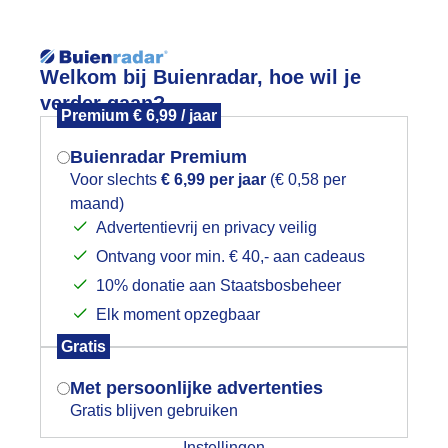
Reisinforma
Welkom bij Buienradar, hoe wil je
verder gaan?
Premium € 6,99 / jaar
Buienradar Premium
Voor slechts
€ 6,99 per jaar
(€ 0,58 per
wijd
Foto en video
Weerzine
maand)
Mogen we je locatie gebruiken voor
Advertentievrij en privacy veilig
het weer?
Zoeken in 
Ontvang voor min. € 40,- aan cadeaus
10% donatie aan Staatsbosbeheer
iervuurwerk vanavond boven Hellevoe
Elk moment opzegbaar
Indien je hier nog geen akkoord op hebt
Gratis
gegeven, verschijnt er zo een pop-up uit
je browser waarin deze toestemming
Met persoonlijke advertenties
gevraagd wordt.
Gratis blijven gebruiken
Instellingen