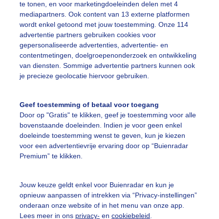
te tonen, en voor marketingdoeleinden delen met 4
mediapartners. Ook content van 13 externe platformen
iervuurwerk
Oudjaarsavond
Vuurwerk
wordt enkel getoond met jouw toestemming. Onze 114
advertentie partners gebruiken cookies voor
gepersonaliseerde advertenties, advertentie- en
ekijk slideshow
contentmetingen, doelgroepenonderzoek en ontwikkeling
van diensten. Sommige advertentie partners kunnen ook
je precieze geolocatie hiervoor gebruiken.
Geef toestemming of betaal voor toegang
Door op "Gratis" te klikken, geef je toestemming voor alle
Een moment geduld
bovenstaande doeleinden. Indien je voor geen enkel
doeleinde toestemming wenst te geven, kun je kiezen
voor een advertentievrije ervaring door op “Buienradar
Premium” te klikken.
uienradar
Mijn weer
Jouw keuze geldt enkel voor Buienradar en kun je
fsgegevens
De Bilt
opnieuw aanpassen of intrekken via “Privacy-instellingen”
stelde vragen
onderaan onze website of in het menu van onze app.
Lees meer in ons
privacy-
en
cookiebeleid
.
t