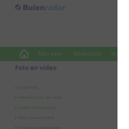
Mijn weer
Nederland
Wereld
Foto en video
S
Uitgelicht
Weerfoto van de week
Laatst toegevoegd
Best gewaardeerd
Populaire categorieën