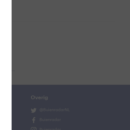
 aub...
Overig
@BuienradarNL
Buienradar
Buienradar