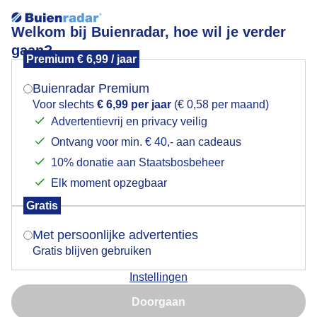
Welkom bij Buienradar, hoe wil je verder
gaan?
Premium € 6,99 / jaar
Mogen we je locatie gebruiken voor het
Ijsvogeltje gespot
weer?
Buienradar Premium
Voor slechts
€ 6,99 per jaar
(€ 0,58 per maand)
Advertentievrij en privacy veilig
Ontvang voor min. € 40,- aan cadeaus
Indien je hier nog geen akkoord op hebt gegeven,
verschijnt er zo een pop-up uit je browser waarin
10% donatie aan Staatsbosbeheer
deze toestemming gevraagd wordt.
Elk moment opzegbaar
Gratis
Is goed, toon de popup
Met persoonlijke advertenties
Gratis blijven gebruiken
Instellingen
Nu niet, misschien later
Doorgaan
Gebruik je Safari en wil je niet elke dag deze pop-up zien?
Door: Jolanda Pelkmans
Gemaakt: 31-12-2023, 98x bekeken