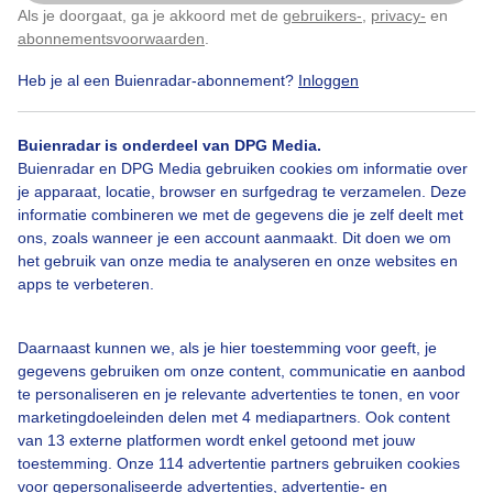
Als je doorgaat, ga je akkoord met de
gebruikers-
,
privacy-
en
Klik
hier
om dit aan te passen
abonnementsvoorwaarden
.
Heb je al een Buienradar-abonnement?
Inloggen
Ijsvogeltje
Dieren
Buienradar is onderdeel van DPG Media.
Buienradar en DPG Media gebruiken cookies om informatie over
je apparaat, locatie, browser en surfgedrag te verzamelen. Deze
Bekijk slideshow
informatie combineren we met de gegevens die je zelf deelt met
ons, zoals wanneer je een account aanmaakt. Dit doen we om
het gebruik van onze media te analyseren en onze websites en
apps te verbeteren.
Een moment geduld aub...
Daarnaast kunnen we, als je hier toestemming voor geeft, je
gegevens gebruiken om onze content, communicatie en aanbod
te personaliseren en je relevante advertenties te tonen, en voor
marketingdoeleinden delen met 4 mediapartners. Ook content
van 13 externe platformen wordt enkel getoond met jouw
toestemming. Onze 114 advertentie partners gebruiken cookies
voor gepersonaliseerde advertenties, advertentie- en