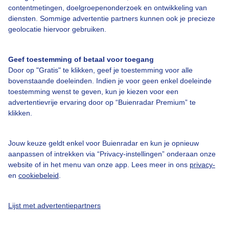
contentmetingen, doelgroepenonderzoek en ontwikkeling van
Over Buienradar
diensten. Sommige advertentie partners kunnen ook je precieze
geolocatie hiervoor gebruiken.
Bedrijfsgegevens
Veelgestelde vragen
Geef toestemming of betaal voor toegang
Door op "Gratis" te klikken, geef je toestemming voor alle
Contact
bovenstaande doeleinden. Indien je voor geen enkel doeleinde
toestemming wenst te geven, kun je kiezen voor een
Toegankelijkheid
advertentievrije ervaring door op “Buienradar Premium” te
Gebruikersvoorwaarden
klikken.
Adverteren
Jouw keuze geldt enkel voor Buienradar en kun je opnieuw
Buienradar Team
aanpassen of intrekken via “Privacy-instellingen” onderaan onze
Privacy beleid
website of in het menu van onze app. Lees meer in ons
privacy-
en
cookiebeleid
.
Cookie beleid
Privacy instellingen
Lijst met advertentiepartners
Gratis weerdata