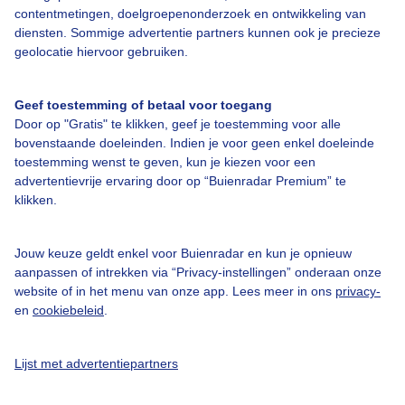
Bedrijfsgegevens
contentmetingen, doelgroepenonderzoek en ontwikkeling van
diensten. Sommige advertentie partners kunnen ook je precieze
Veelgestelde vragen
geolocatie hiervoor gebruiken.
Contact
Toegankelijkheid
Geef toestemming of betaal voor toegang
Door op "Gratis" te klikken, geef je toestemming voor alle
Gebruikersvoorwaarden
bovenstaande doeleinden. Indien je voor geen enkel doeleinde
Adverteren
toestemming wenst te geven, kun je kiezen voor een
advertentievrije ervaring door op “Buienradar Premium” te
Buienradar Team
klikken.
Privacy beleid
Cookie beleid
Jouw keuze geldt enkel voor Buienradar en kun je opnieuw
aanpassen of intrekken via “Privacy-instellingen” onderaan onze
Privacy instellingen
website of in het menu van onze app. Lees meer in ons
privacy-
en
cookiebeleid
.
Gratis weerdata
@BuienradarNL
Lijst met advertentiepartners
Buienradar