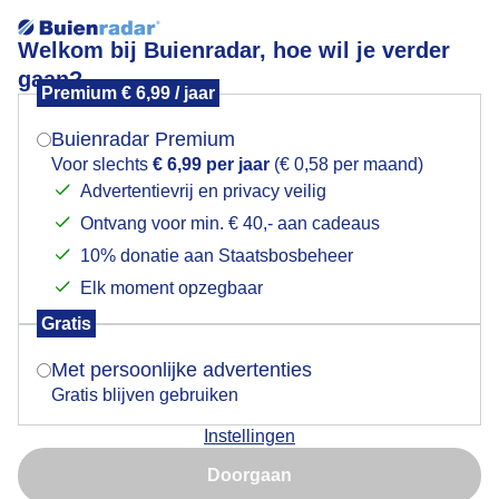
Welkom bij Buienradar, hoe wil je verder
gaan?
Premium € 6,99 / jaar
Mogen we je locatie gebruiken voor het
beetje lichtjes in donkere dagen
weer?
Buienradar Premium
Voor slechts
€ 6,99 per jaar
(€ 0,58 per maand)
Advertentievrij en privacy veilig
Ontvang voor min. € 40,- aan cadeaus
Indien je hier nog geen akkoord op hebt gegeven,
verschijnt er zo een pop-up uit je browser waarin
10% donatie aan Staatsbosbeheer
deze toestemming gevraagd wordt.
Elk moment opzegbaar
Gratis
Is goed, toon de popup
beetje lichtjes in donkere dagen
Met persoonlijke advertenties
Gratis blijven gebruiken
Door: Jos Hendriks
Gemaakt: 31-12-2023, 75x bekeken
Instellingen
Nu niet, misschien later
Doorgaan
Gebruik je Safari en wil je niet elke dag deze pop-up zien?