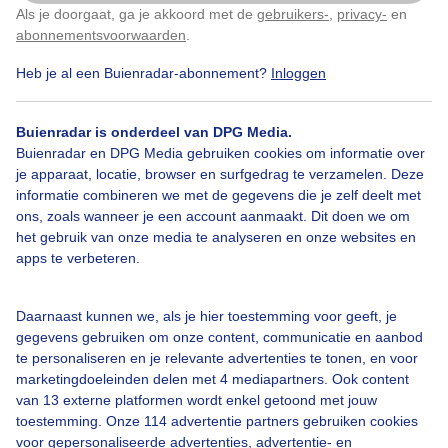
Als je doorgaat, ga je akkoord met de
gebruikers-
,
privacy-
en
Klik
hier
om dit aan te passen
#feestverlichting
Knotten
Winter
abonnementsvoorwaarden
.
Heb je al een Buienradar-abonnement?
Inloggen
Bekijk slideshow
Buienradar is onderdeel van DPG Media.
Buienradar en DPG Media gebruiken cookies om informatie over
je apparaat, locatie, browser en surfgedrag te verzamelen. Deze
informatie combineren we met de gegevens die je zelf deelt met
ons, zoals wanneer je een account aanmaakt. Dit doen we om
het gebruik van onze media te analyseren en onze websites en
Een moment geduld aub...
apps te verbeteren.
Daarnaast kunnen we, als je hier toestemming voor geeft, je
gegevens gebruiken om onze content, communicatie en aanbod
te personaliseren en je relevante advertenties te tonen, en voor
marketingdoeleinden delen met 4 mediapartners. Ook content
Over Buienradar
van 13 externe platformen wordt enkel getoond met jouw
toestemming. Onze 114 advertentie partners gebruiken cookies
voor gepersonaliseerde advertenties, advertentie- en