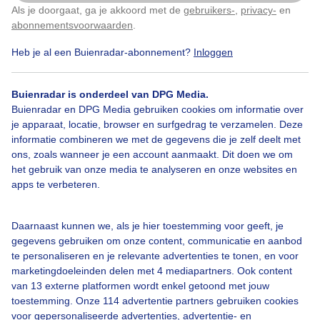
middag begon hier al weer met regen!
Als je doorgaat, ga je akkoord met de
gebruikers-
,
privacy-
en
Klik
hier
om dit aan te passen
abonnementsvoorwaarden
.
Door: Bert Daems
Gemaakt: 25-12-2023, 93x bekeken
Heb je al een Buienradar-abonnement?
Inloggen
Buienradar is onderdeel van DPG Media.
Buienradar en DPG Media gebruiken cookies om informatie over
Afentoeblauwelucht
Wolken
Dieren
je apparaat, locatie, browser en surfgedrag te verzamelen. Deze
informatie combineren we met de gegevens die je zelf deelt met
ons, zoals wanneer je een account aanmaakt. Dit doen we om
Bekijk slideshow
het gebruik van onze media te analyseren en onze websites en
apps te verbeteren.
Daarnaast kunnen we, als je hier toestemming voor geeft, je
gegevens gebruiken om onze content, communicatie en aanbod
te personaliseren en je relevante advertenties te tonen, en voor
Een moment geduld aub...
marketingdoeleinden delen met 4 mediapartners. Ook content
van 13 externe platformen wordt enkel getoond met jouw
toestemming. Onze 114 advertentie partners gebruiken cookies
voor gepersonaliseerde advertenties, advertentie- en