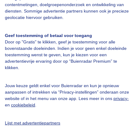
contentmetingen, doelgroepenonderzoek en ontwikkeling van
diensten. Sommige advertentie partners kunnen ook je precieze
geolocatie hiervoor gebruiken.
Over Buienradar
Geef toestemming of betaal voor toegang
Bedrijfsgegevens
Door op "Gratis" te klikken, geef je toestemming voor alle
bovenstaande doeleinden. Indien je voor geen enkel doeleinde
Veelgestelde vragen
toestemming wenst te geven, kun je kiezen voor een
advertentievrije ervaring door op “Buienradar Premium” te
Contact
klikken.
Toegankelijkheid
Gebruikersvoorwaarden
Jouw keuze geldt enkel voor Buienradar en kun je opnieuw
aanpassen of intrekken via “Privacy-instellingen” onderaan onze
Adverteren
website of in het menu van onze app. Lees meer in ons
privacy-
Buienradar Team
en
cookiebeleid
.
Privacy beleid
Lijst met advertentiepartners
Cookie beleid
Privacy instellingen