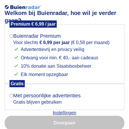
Welkom bij Buienradar, hoe wil je verder
gaan?
Premium € 6,99 / jaar
Mogen we je locatie gebruiken voor het
Eventjes zon!
weer?
Buienradar Premium
Voor slechts
€ 6,99 per jaar
(€ 0,58 per maand)
Advertentievrij en privacy veilig
Ontvang voor min. € 40,- aan cadeaus
Indien je hier nog geen akkoord op hebt gegeven,
verschijnt er zo een pop-up uit je browser waarin
10% donatie aan Staatsbosbeheer
deze toestemming gevraagd wordt.
Elk moment opzegbaar
Gratis
Is goed, toon de popup
Met persoonlijke advertenties
Gratis blijven gebruiken
25-12-2023 - Vanmorgen na weken eindelijk even
Instellingen
droog en af en toe een stukje blauwe lucht, beetje
Nu niet, misschien later
bewolkt maar lekker fietsweer. Foto gemaakt in de
Doorgaan
Kropswolderbuitenpolder, Kropswolde (Gr,)! De
Gebruik je Safari en wil je niet elke dag deze pop-up zien?