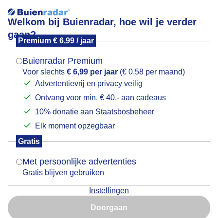
Welkom bij Buienradar, hoe wil je verder
gaan?
Premium € 6,99 / jaar
Mogen we je locatie gebruiken voor het
Lees meer.
weer?
Buienradar Premium
Schaatspret op waterige kunstijsbaan
Voor slechts
€ 6,99 per jaar
(€ 0,58 per maand)
Advertentievrij en privacy veilig
Ontvang voor min. € 40,- aan cadeaus
Indien je hier nog geen akkoord op hebt gegeven,
verschijnt er zo een pop-up uit je browser waarin
10% donatie aan Staatsbosbeheer
deze toestemming gevraagd wordt.
Elk moment opzegbaar
Gratis
Is goed, toon de popup
Met persoonlijke advertenties
Gratis blijven gebruiken
Instellingen
Nu niet, misschien later
Schaatspret op een waterige kunstijsbaan, het deel
Doorgaan
met pylonnen is ontdooid
Gebruik je Safari en wil je niet elke dag deze pop-up zien?