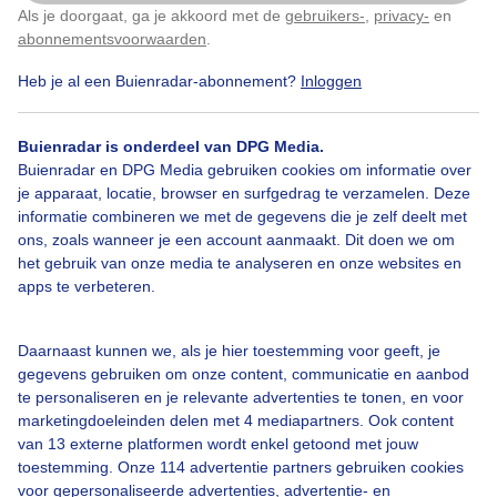
Als je doorgaat, ga je akkoord met de
gebruikers-
,
privacy-
en
Klik
hier
om dit aan te passen
abonnementsvoorwaarden
.
Door: ria brasser
Gemaakt: 22-12-2023, 100x bekeken
Heb je al een Buienradar-abonnement?
Inloggen
Buienradar is onderdeel van DPG Media.
Waterigekunstijsbaan
Schaatspret
Buienradar en DPG Media gebruiken cookies om informatie over
je apparaat, locatie, browser en surfgedrag te verzamelen. Deze
informatie combineren we met de gegevens die je zelf deelt met
ons, zoals wanneer je een account aanmaakt. Dit doen we om
Bekijk slideshow
het gebruik van onze media te analyseren en onze websites en
apps te verbeteren.
Daarnaast kunnen we, als je hier toestemming voor geeft, je
gegevens gebruiken om onze content, communicatie en aanbod
Een moment geduld aub...
te personaliseren en je relevante advertenties te tonen, en voor
marketingdoeleinden delen met 4 mediapartners. Ook content
van 13 externe platformen wordt enkel getoond met jouw
toestemming. Onze 114 advertentie partners gebruiken cookies
voor gepersonaliseerde advertenties, advertentie- en