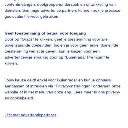
contentmetingen, doelgroepenonderzoek en ontwikkeling van
diensten. Sommige advertentie partners kunnen ook je precieze
geolocatie hiervoor gebruiken.
Over Buienradar
Geef toestemming of betaal voor toegang
Bedrijfsgegevens
Door op "Gratis" te klikken, geef je toestemming voor alle
Veelgestelde vragen
bovenstaande doeleinden. Indien je voor geen enkel doeleinde
toestemming wenst te geven, kun je kiezen voor een
Contact
advertentievrije ervaring door op “Buienradar Premium” te
Toegankelijkheid
klikken.
Gebruikersvoorwaarden
Jouw keuze geldt enkel voor Buienradar en kun je opnieuw
Adverteren
aanpassen of intrekken via “Privacy-instellingen” onderaan onze
website of in het menu van onze app. Lees meer in ons
privacy-
Buienradar Team
en
cookiebeleid
.
Privacy beleid
Cookie beleid
Lijst met advertentiepartners
Privacy instellingen