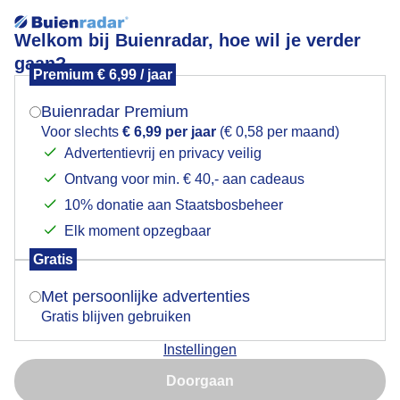
Welkom bij Buienradar, hoe wil je verder
gaan?
Premium € 6,99 / jaar
Mogen we je locatie gebruiken voor het
De laatste bladeren worden opgeruimd.
weer?
Buienradar Premium
Voor slechts
€ 6,99 per jaar
(€ 0,58 per maand)
Advertentievrij en privacy veilig
Ontvang voor min. € 40,- aan cadeaus
Indien je hier nog geen akkoord op hebt gegeven,
verschijnt er zo een pop-up uit je browser waarin
10% donatie aan Staatsbosbeheer
deze toestemming gevraagd wordt.
Elk moment opzegbaar
Gratis
Is goed, toon de popup
Met persoonlijke advertenties
Gratis blijven gebruiken
Instellingen
Nu niet, misschien later
Doorgaan
Gebruik je Safari en wil je niet elke dag deze pop-up zien?