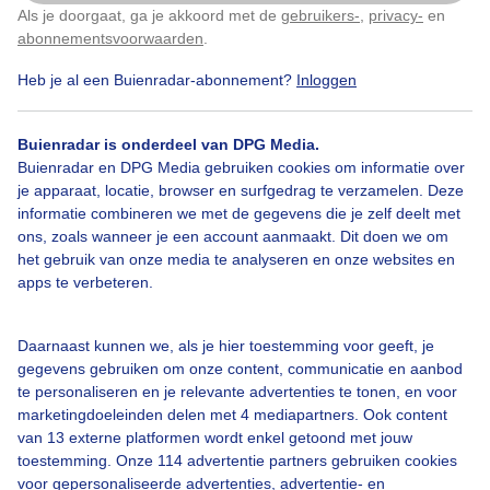
Hilversum tussen de middag.
Als je doorgaat, ga je akkoord met de
gebruikers-
,
privacy-
en
Klik
hier
om dit aan te passen
abonnementsvoorwaarden
.
Door: Chris Meewis
Gemaakt: 20-12-2023, 132x bekeken
Heb je al een Buienradar-abonnement?
Inloggen
Buienradar is onderdeel van DPG Media.
Buienradar en DPG Media gebruiken cookies om informatie over
Winter
Wolken
Wind
je apparaat, locatie, browser en surfgedrag te verzamelen. Deze
informatie combineren we met de gegevens die je zelf deelt met
ons, zoals wanneer je een account aanmaakt. Dit doen we om
Bekijk slideshow
het gebruik van onze media te analyseren en onze websites en
apps te verbeteren.
Daarnaast kunnen we, als je hier toestemming voor geeft, je
gegevens gebruiken om onze content, communicatie en aanbod
te personaliseren en je relevante advertenties te tonen, en voor
Een moment geduld aub...
marketingdoeleinden delen met 4 mediapartners. Ook content
van 13 externe platformen wordt enkel getoond met jouw
toestemming. Onze 114 advertentie partners gebruiken cookies
voor gepersonaliseerde advertenties, advertentie- en