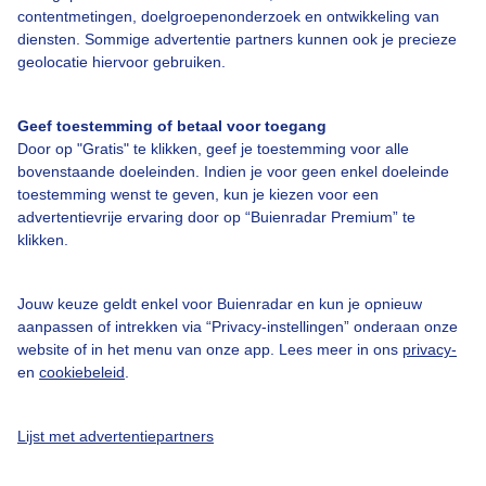
contentmetingen, doelgroepenonderzoek en ontwikkeling van
diensten. Sommige advertentie partners kunnen ook je precieze
geolocatie hiervoor gebruiken.
Over Buienradar
Geef toestemming of betaal voor toegang
Bedrijfsgegevens
Door op "Gratis" te klikken, geef je toestemming voor alle
bovenstaande doeleinden. Indien je voor geen enkel doeleinde
Veelgestelde vragen
toestemming wenst te geven, kun je kiezen voor een
Contact
advertentievrije ervaring door op “Buienradar Premium” te
klikken.
Toegankelijkheid
Gebruikersvoorwaarden
Jouw keuze geldt enkel voor Buienradar en kun je opnieuw
aanpassen of intrekken via “Privacy-instellingen” onderaan onze
Adverteren
website of in het menu van onze app. Lees meer in ons
privacy-
Buienradar Team
en
cookiebeleid
.
Privacy beleid
Lijst met advertentiepartners
Cookie beleid
Privacy instellingen