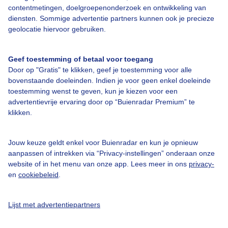
Over Buienradar
contentmetingen, doelgroepenonderzoek en ontwikkeling van
diensten. Sommige advertentie partners kunnen ook je precieze
geolocatie hiervoor gebruiken.
Bedrijfsgegevens
Veelgestelde vragen
Geef toestemming of betaal voor toegang
Door op "Gratis" te klikken, geef je toestemming voor alle
Contact
bovenstaande doeleinden. Indien je voor geen enkel doeleinde
Toegankelijkheid
toestemming wenst te geven, kun je kiezen voor een
advertentievrije ervaring door op “Buienradar Premium” te
Gebruikersvoorwaarden
klikken.
Adverteren
Buienradar Team
Jouw keuze geldt enkel voor Buienradar en kun je opnieuw
aanpassen of intrekken via “Privacy-instellingen” onderaan onze
Privacy beleid
website of in het menu van onze app. Lees meer in ons
privacy-
en
cookiebeleid
.
Cookie beleid
Privacy instellingen
Lijst met advertentiepartners
Gratis weerdata