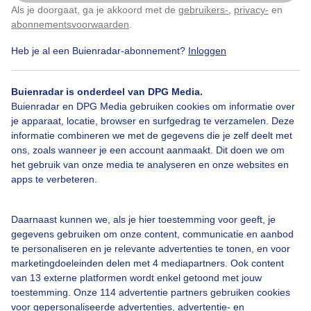
Als je doorgaat, ga je akkoord met de
gebruikers-
,
privacy-
en
Klik
hier
om dit aan te passen
abonnementsvoorwaarden
.
Heb je al een Buienradar-abonnement?
Inloggen
Rookwolk
Zonnegloed
Rustigweer
Buienradar is onderdeel van DPG Media.
Buienradar en DPG Media gebruiken cookies om informatie over
je apparaat, locatie, browser en surfgedrag te verzamelen. Deze
Bekijk slideshow
informatie combineren we met de gegevens die je zelf deelt met
ons, zoals wanneer je een account aanmaakt. Dit doen we om
het gebruik van onze media te analyseren en onze websites en
apps te verbeteren.
Een moment geduld aub...
Daarnaast kunnen we, als je hier toestemming voor geeft, je
gegevens gebruiken om onze content, communicatie en aanbod
te personaliseren en je relevante advertenties te tonen, en voor
marketingdoeleinden delen met 4 mediapartners. Ook content
van 13 externe platformen wordt enkel getoond met jouw
toestemming. Onze 114 advertentie partners gebruiken cookies
voor gepersonaliseerde advertenties, advertentie- en