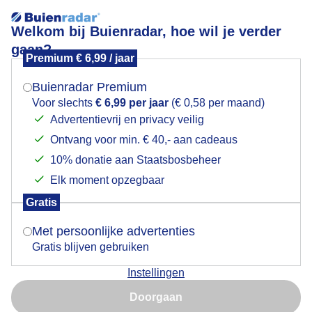
Welkom bij Buienradar, hoe wil je verder
gaan?
Premium € 6,99 / jaar
Mogen we je locatie gebruiken voor het
Rustig weer recht opgaande rookwolk
weer?
Buienradar Premium
Voor slechts
€ 6,99 per jaar
(€ 0,58 per maand)
Advertentievrij en privacy veilig
Ontvang voor min. € 40,- aan cadeaus
Indien je hier nog geen akkoord op hebt gegeven,
verschijnt er zo een pop-up uit je browser waarin
10% donatie aan Staatsbosbeheer
deze toestemming gevraagd wordt.
Elk moment opzegbaar
Gratis
Is goed, toon de popup
Met persoonlijke advertenties
Gratis blijven gebruiken
Rustig weer recht opgaande rookwolk in de
Instellingen
zonnegloed
Nu niet, misschien later
Doorgaan
Door: ria brasser
Gemaakt: 14-12-2023, 108x bekeken
Gebruik je Safari en wil je niet elke dag deze pop-up zien?