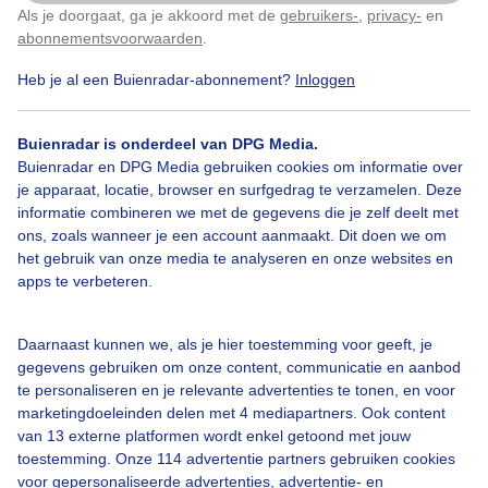
Als je doorgaat, ga je akkoord met de
gebruikers-
,
privacy-
en
Klik
hier
om dit aan te passen
abonnementsvoorwaarden
.
Heb je al een Buienradar-abonnement?
Inloggen
Oudehaven
#weerspiegelinginhetwater
Wolken
Buienradar is onderdeel van DPG Media.
Buienradar en DPG Media gebruiken cookies om informatie over
je apparaat, locatie, browser en surfgedrag te verzamelen. Deze
Bekijk slideshow
informatie combineren we met de gegevens die je zelf deelt met
ons, zoals wanneer je een account aanmaakt. Dit doen we om
het gebruik van onze media te analyseren en onze websites en
apps te verbeteren.
Een moment geduld aub...
Daarnaast kunnen we, als je hier toestemming voor geeft, je
gegevens gebruiken om onze content, communicatie en aanbod
te personaliseren en je relevante advertenties te tonen, en voor
marketingdoeleinden delen met 4 mediapartners. Ook content
van 13 externe platformen wordt enkel getoond met jouw
toestemming. Onze 114 advertentie partners gebruiken cookies
voor gepersonaliseerde advertenties, advertentie- en