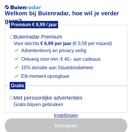
Welkom bij Buienradar, hoe wil je verder
gaan?
Premium € 6,99 / jaar
Mogen we je locatie gebruiken voor het
Met weinig wind, én droog, mooie weerspiegeling in
weer?
de Oude Haven
Buienradar Premium
Voor slechts
€ 6,99 per jaar
(€ 0,58 per maand)
Advertentievrij en privacy veilig
Ontvang voor min. € 40,- aan cadeaus
Indien je hier nog geen akkoord op hebt gegeven,
verschijnt er zo een pop-up uit je browser waarin
10% donatie aan Staatsbosbeheer
deze toestemming gevraagd wordt.
Elk moment opzegbaar
Gratis
Is goed, toon de popup
Met persoonlijke advertenties
Gratis blijven gebruiken
Instellingen
al is het wel grijs
Nu niet, misschien later
Doorgaan
Door: Maddy Koster
Gemaakt: 13-12-2023, 64x bekeken
Gebruik je Safari en wil je niet elke dag deze pop-up zien?