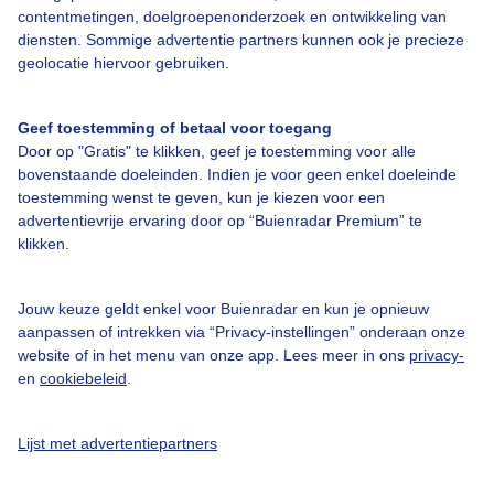
Over Buienradar
contentmetingen, doelgroepenonderzoek en ontwikkeling van
diensten. Sommige advertentie partners kunnen ook je precieze
geolocatie hiervoor gebruiken.
Bedrijfsgegevens
Veelgestelde vragen
Geef toestemming of betaal voor toegang
Door op "Gratis" te klikken, geef je toestemming voor alle
Contact
bovenstaande doeleinden. Indien je voor geen enkel doeleinde
Toegankelijkheid
toestemming wenst te geven, kun je kiezen voor een
advertentievrije ervaring door op “Buienradar Premium” te
Gebruikersvoorwaarden
klikken.
Adverteren
Buienradar Team
Jouw keuze geldt enkel voor Buienradar en kun je opnieuw
aanpassen of intrekken via “Privacy-instellingen” onderaan onze
Privacy beleid
website of in het menu van onze app. Lees meer in ons
privacy-
en
cookiebeleid
.
Cookie beleid
Privacy instellingen
Lijst met advertentiepartners
Gratis weerdata