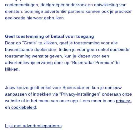
Adverteren
contentmetingen, doelgroepenonderzoek en ontwikkeling van
diensten. Sommige advertentie partners kunnen ook je precieze
Buienradar Team
geolocatie hiervoor gebruiken.
Privacy beleid
Cookie beleid
Geef toestemming of betaal voor toegang
Door op "Gratis" te klikken, geef je toestemming voor alle
Privacy instellingen
bovenstaande doeleinden. Indien je voor geen enkel doeleinde
Gratis weerdata
toestemming wenst te geven, kun je kiezen voor een
advertentievrije ervaring door op “Buienradar Premium” te
klikken.
@BuienradarNL
Buienradar
Jouw keuze geldt enkel voor Buienradar en kun je opnieuw
Buienradar
aanpassen of intrekken via “Privacy-instellingen” onderaan onze
website of in het menu van onze app. Lees meer in ons
privacy-
en
cookiebeleid
.
Lijst met advertentiepartners
© 2006 - 2026 RTL Nederland. Alle rechten voorbehouden. Geen tekst-