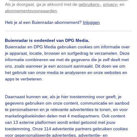
Als je doorgaat, ga je akkoord met de
gebruikers-
,
privacy-
en
Klik
hier
om dit aan te passen
abonnementsvoorwaarden
.
Heb je al een Buienradar-abonnement?
Inloggen
Een moment geduld aub...
Buienradar is onderdeel van DPG Media.
Buienradar en DPG Media gebruiken cookies om informatie over
je apparaat, locatie, browser en surfgedrag te verzamelen. Deze
informatie combineren we met de gegevens die je zelf deelt met
ons, zoals wanneer je een account aanmaakt. Dit doen we om
Over Buienradar
het gebruik van onze media te analyseren en onze websites en
apps te verbeteren.
Bedrijfsgegevens
Daarnaast kunnen we, als je hier toestemming voor geeft, je
Veelgestelde vragen
gegevens gebruiken om onze content, communicatie en aanbod
Contact
te personaliseren en je relevante advertenties te tonen, en voor
marketingdoeleinden delen met 4 mediapartners. Ook content
Toegankelijkheid
van 13 externe platformen wordt enkel getoond met jouw
toestemming. Onze 114 advertentie partners gebruiken cookies
Gebruikersvoorwaarden
voor gepersonaliseerde advertenties, advertentie- en