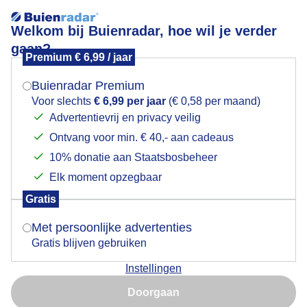
Welkom bij Buienradar, hoe wil je verder
gaan?
Premium € 6,99 / jaar
Mogen we je locatie gebruiken voor het
Grijs van de mist/nevel
weer?
Buienradar Premium
Voor slechts
€ 6,99 per jaar
(€ 0,58 per maand)
Grijs van de mist/nevel
Advertentievrij en privacy veilig
Ontvang voor min. € 40,- aan cadeaus
Indien je hier nog geen akkoord op hebt gegeven,
Door: ria brasser
Gemaakt: 08-12-2023, 53x bekeken
verschijnt er zo een pop-up uit je browser waarin
10% donatie aan Staatsbosbeheer
deze toestemming gevraagd wordt.
Elk moment opzegbaar
Gratis
Is goed, toon de popup
Grijsvandemist
Laaghangendenevel
Met persoonlijke advertenties
Gratis blijven gebruiken
Bekijk slideshow
Instellingen
Nu niet, misschien later
Doorgaan
Gebruik je Safari en wil je niet elke dag deze pop-up zien?