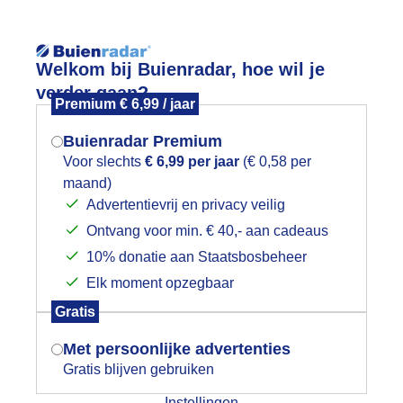
Reisinforma
Welkom bij Buienradar, hoe wil je
verder gaan?
Premium € 6,99 / jaar
Buienradar Premium
Voor slechts
€ 6,99 per jaar
(€ 0,58 per
wijd
Foto en video
Weerzine
maand)
Mogen we je locatie gebruiken voor
Advertentievrij en privacy veilig
het weer?
Zoeken in 
Ontvang voor min. € 40,- aan cadeaus
10% donatie aan Staatsbosbeheer
reigende buienwolken.
Elk moment opzegbaar
Indien je hier nog geen akkoord op hebt
Gratis
gegeven, verschijnt er zo een pop-up uit
je browser waarin deze toestemming
Met persoonlijke advertenties
gevraagd wordt.
Gratis blijven gebruiken
Instellingen