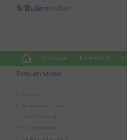
Mijn weer
Nederland
Wereld
Foto en video
D
Uitgelicht
Weerfoto van de week
Laatst toegevoegd
Best gewaardeerd
Populaire categorieën