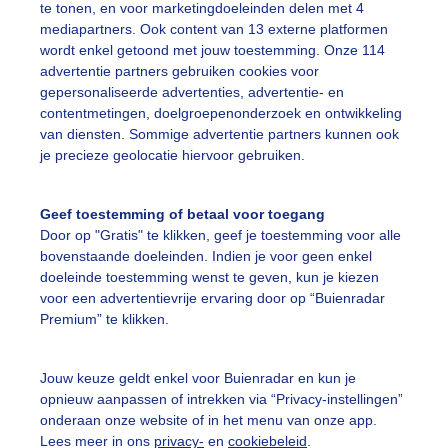
te tonen, en voor marketingdoeleinden delen met 4
r: Adri Joosse
Gemaakt: 06-12-2023, 60x bekeken
mediapartners. Ook content van 13 externe platformen
wordt enkel getoond met jouw toestemming. Onze 114
reigendebuienwolken
Bui
advertentie partners gebruiken cookies voor
gepersonaliseerde advertenties, advertentie- en
contentmetingen, doelgroepenonderzoek en ontwikkeling
van diensten. Sommige advertentie partners kunnen ook
ekijk slideshow
je precieze geolocatie hiervoor gebruiken.
Geef toestemming of betaal voor toegang
Door op "Gratis" te klikken, geef je toestemming voor alle
bovenstaande doeleinden. Indien je voor geen enkel
Een moment geduld
doeleinde toestemming wenst te geven, kun je kiezen
voor een advertentievrije ervaring door op “Buienradar
Premium” te klikken.
uienradar
Mijn weer
Jouw keuze geldt enkel voor Buienradar en kun je
opnieuw aanpassen of intrekken via “Privacy-instellingen”
fsgegevens
De Bilt
onderaan onze website of in het menu van onze app.
Lees meer in ons
privacy-
en
cookiebeleid
.
stelde vragen