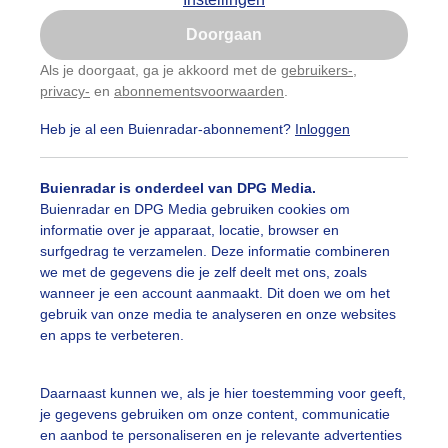
Is goed, toon de popup
Doorgaan
Nu niet, misschien later
Als je doorgaat, ga je akkoord met de
gebruikers-
,
privacy-
en
abonnementsvoorwaarden
.
Gebruik je Safari en wil je niet elke dag deze pop-up
zien?
Heb je al een Buienradar-abonnement?
Inloggen
Klik
hier
om dit aan te passen
Buienradar is onderdeel van DPG Media.
Buienradar en DPG Media gebruiken cookies om
informatie over je apparaat, locatie, browser en
surfgedrag te verzamelen. Deze informatie combineren
we met de gegevens die je zelf deelt met ons, zoals
wanneer je een account aanmaakt. Dit doen we om het
gebruik van onze media te analyseren en onze websites
en apps te verbeteren.
Daarnaast kunnen we, als je hier toestemming voor geeft,
je gegevens gebruiken om onze content, communicatie
middag trokken flink wat dreigende buienwolken over met 
en aanbod te personaliseren en je relevante advertenties