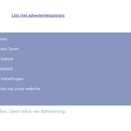
t
Lijst met advertentiepartners
elijkheid
kersvoorwaarden
eren
adar Team
 beleid
 beleid
 instellingen
adar op jouw website
en. Geen tekst- en datamining.