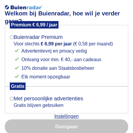
Welkom bij Buienradar, hoe wil je verder
gaan?
Premium € 6,99 / jaar
Mogen we je locatie gebruiken voor het
Damhert.
weer?
Buienradar Premium
Voor slechts
€ 6,99 per jaar
(€ 0,58 per maand)
Advertentievrij en privacy veilig
Ontvang voor min. € 40,- aan cadeaus
Indien je hier nog geen akkoord op hebt gegeven,
verschijnt er zo een pop-up uit je browser waarin
10% donatie aan Staatsbosbeheer
deze toestemming gevraagd wordt.
Elk moment opzegbaar
Gratis
Is goed, toon de popup
Met persoonlijke advertenties
Gratis blijven gebruiken
Instellingen
Nu niet, misschien later
Damhert,de bronst is weer voorbij en langzaam aan
Doorgaan
keren de mannetjes weer terug naar hun vaste stekje
Gebruik je Safari en wil je niet elke dag deze pop-up zien?