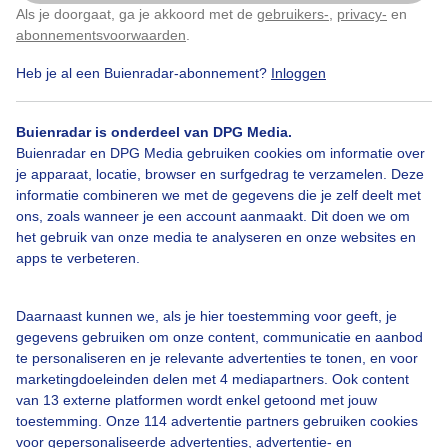
en liggen daar weer lekker te luieren.
Als je doorgaat, ga je akkoord met de
gebruikers-
,
privacy-
en
Klik
hier
om dit aan te passen
abonnementsvoorwaarden
.
Door: cees
Gemaakt: 22-11-2023, 850x bekeken
Heb je al een Buienradar-abonnement?
Inloggen
Buienradar is onderdeel van DPG Media.
5
Buienradar en DPG Media gebruiken cookies om informatie over
Damherten
Natuur
Dieren
je apparaat, locatie, browser en surfgedrag te verzamelen. Deze
informatie combineren we met de gegevens die je zelf deelt met
ons, zoals wanneer je een account aanmaakt. Dit doen we om
het gebruik van onze media te analyseren en onze websites en
Bekijk slideshow
apps te verbeteren.
Daarnaast kunnen we, als je hier toestemming voor geeft, je
gegevens gebruiken om onze content, communicatie en aanbod
te personaliseren en je relevante advertenties te tonen, en voor
marketingdoeleinden delen met 4 mediapartners. Ook content
Een moment geduld aub...
van 13 externe platformen wordt enkel getoond met jouw
toestemming. Onze 114 advertentie partners gebruiken cookies
voor gepersonaliseerde advertenties, advertentie- en