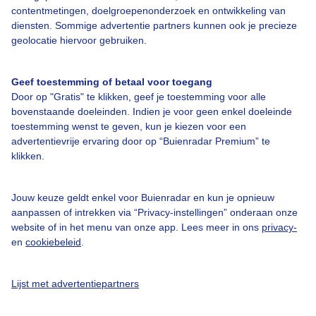
contentmetingen, doelgroepenonderzoek en ontwikkeling van
diensten. Sommige advertentie partners kunnen ook je precieze
geolocatie hiervoor gebruiken.
Over Buienradar
Geef toestemming of betaal voor toegang
Door op "Gratis" te klikken, geef je toestemming voor alle
Bedrijfsgegevens
bovenstaande doeleinden. Indien je voor geen enkel doeleinde
toestemming wenst te geven, kun je kiezen voor een
Veelgestelde vragen
advertentievrije ervaring door op “Buienradar Premium” te
Contact
klikken.
Toegankelijkheid
Jouw keuze geldt enkel voor Buienradar en kun je opnieuw
Gebruikersvoorwaarden
aanpassen of intrekken via “Privacy-instellingen” onderaan onze
website of in het menu van onze app. Lees meer in ons
privacy-
Adverteren
en
cookiebeleid
.
Buienradar Team
Privacy beleid
Lijst met advertentiepartners
Cookie beleid