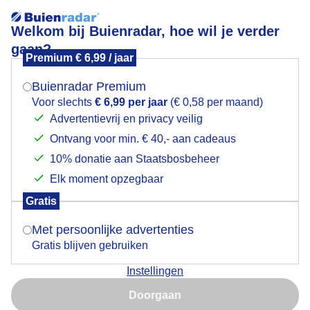
Welkom bij Buienradar, hoe wil je verder
gaan?
Premium € 6,99 / jaar
Mogen we je locatie gebruiken voor het
Lees meer.
weer?
Buienradar Premium
Glimpje zon op zee van waterig zonnetje
Voor slechts
€ 6,99 per jaar
(€ 0,58 per maand)
Advertentievrij en privacy veilig
Ontvang voor min. € 40,- aan cadeaus
Indien je hier nog geen akkoord op hebt gegeven,
verschijnt er zo een pop-up uit je browser waarin
10% donatie aan Staatsbosbeheer
deze toestemming gevraagd wordt.
Elk moment opzegbaar
Gratis
Is goed, toon de popup
Met persoonlijke advertenties
Gratis blijven gebruiken
Instellingen
Nu niet, misschien later
Grijs van laaghangende bewolking glimpje zon op zee
Doorgaan
voelt waterkoud aan
Gebruik je Safari en wil je niet elke dag deze pop-up zien?