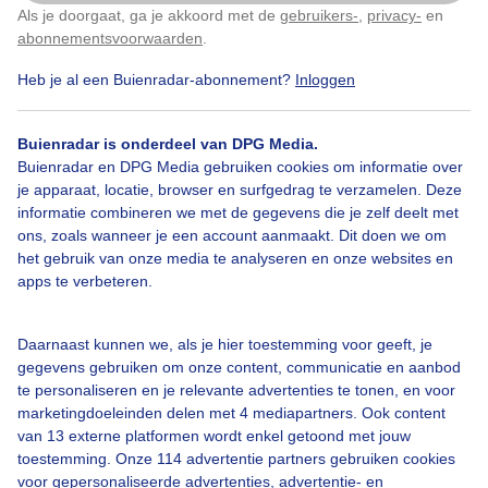
Als je doorgaat, ga je akkoord met de
gebruikers-
,
privacy-
en
Klik
hier
om dit aan te passen
abonnementsvoorwaarden
.
Door: ria brasser
Gemaakt: 12-11-2023, 157x bekeken
Heb je al een Buienradar-abonnement?
Inloggen
Buienradar is onderdeel van DPG Media.
Glimpjezonopzee
Waterigzonnetje
Buienradar en DPG Media gebruiken cookies om informatie over
je apparaat, locatie, browser en surfgedrag te verzamelen. Deze
Grijsvanlaaghangendebewolking
informatie combineren we met de gegevens die je zelf deelt met
ons, zoals wanneer je een account aanmaakt. Dit doen we om
het gebruik van onze media te analyseren en onze websites en
apps te verbeteren.
Bekijk slideshow
Daarnaast kunnen we, als je hier toestemming voor geeft, je
gegevens gebruiken om onze content, communicatie en aanbod
te personaliseren en je relevante advertenties te tonen, en voor
marketingdoeleinden delen met 4 mediapartners. Ook content
van 13 externe platformen wordt enkel getoond met jouw
Een moment geduld aub...
toestemming. Onze 114 advertentie partners gebruiken cookies
voor gepersonaliseerde advertenties, advertentie- en