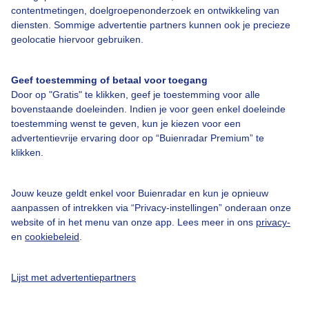
contentmetingen, doelgroepenonderzoek en ontwikkeling van
diensten. Sommige advertentie partners kunnen ook je precieze
geolocatie hiervoor gebruiken.
Over Buienradar
Geef toestemming of betaal voor toegang
Door op "Gratis" te klikken, geef je toestemming voor alle
bovenstaande doeleinden. Indien je voor geen enkel doeleinde
Bedrijfsgegevens
toestemming wenst te geven, kun je kiezen voor een
Veelgestelde vragen
advertentievrije ervaring door op “Buienradar Premium” te
klikken.
Contact
Toegankelijkheid
Jouw keuze geldt enkel voor Buienradar en kun je opnieuw
aanpassen of intrekken via “Privacy-instellingen” onderaan onze
Gebruikersvoorwaarden
website of in het menu van onze app. Lees meer in ons
privacy-
Adverteren
en
cookiebeleid
.
Buienradar Team
Lijst met advertentiepartners
Privacy beleid
Cookie beleid