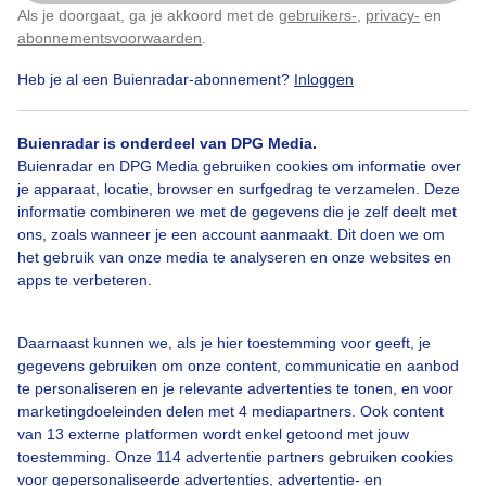
Als je doorgaat, ga je akkoord met de
gebruikers-
,
privacy-
en
Klik
hier
om dit aan te passen
abonnementsvoorwaarden
.
Heb je al een Buienradar-abonnement?
Inloggen
Zilvermeeuwen
Buienlucht
Buienradar is onderdeel van DPG Media.
Buienradar en DPG Media gebruiken cookies om informatie over
je apparaat, locatie, browser en surfgedrag te verzamelen. Deze
Bekijk slideshow
informatie combineren we met de gegevens die je zelf deelt met
ons, zoals wanneer je een account aanmaakt. Dit doen we om
het gebruik van onze media te analyseren en onze websites en
apps te verbeteren.
Een moment geduld aub...
Daarnaast kunnen we, als je hier toestemming voor geeft, je
gegevens gebruiken om onze content, communicatie en aanbod
te personaliseren en je relevante advertenties te tonen, en voor
marketingdoeleinden delen met 4 mediapartners. Ook content
van 13 externe platformen wordt enkel getoond met jouw
toestemming. Onze 114 advertentie partners gebruiken cookies
voor gepersonaliseerde advertenties, advertentie- en