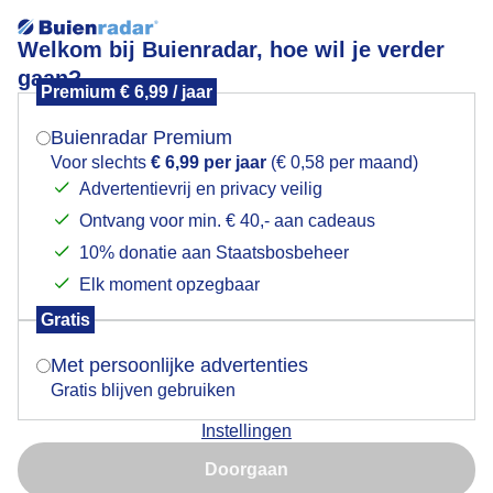
Welkom bij Buienradar, hoe wil je verder
gaan?
Premium € 6,99 / jaar
Mogen we je locatie gebruiken voor het
Zilvermeeuwen.
weer?
Buienradar Premium
Voor slechts
€ 6,99 per jaar
(€ 0,58 per maand)
Advertentievrij en privacy veilig
Ontvang voor min. € 40,- aan cadeaus
Indien je hier nog geen akkoord op hebt gegeven,
verschijnt er zo een pop-up uit je browser waarin
10% donatie aan Staatsbosbeheer
deze toestemming gevraagd wordt.
Elk moment opzegbaar
Gratis
Is goed, toon de popup
Met persoonlijke advertenties
Gratis blijven gebruiken
Zilvermeeuwen in een buienlucht optornend tegen
een stevige zuidwestenwind.
Instellingen
Nu niet, misschien later
Doorgaan
Door: Adri Joosse
Gemaakt: 10-11-2023, 231x bekeken
Gebruik je Safari en wil je niet elke dag deze pop-up zien?