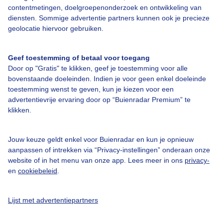
Over Buienradar
contentmetingen, doelgroepenonderzoek en ontwikkeling van
diensten. Sommige advertentie partners kunnen ook je precieze
geolocatie hiervoor gebruiken.
Bedrijfsgegevens
Veelgestelde vragen
Geef toestemming of betaal voor toegang
Door op "Gratis" te klikken, geef je toestemming voor alle
Contact
bovenstaande doeleinden. Indien je voor geen enkel doeleinde
Toegankelijkheid
toestemming wenst te geven, kun je kiezen voor een
advertentievrije ervaring door op “Buienradar Premium” te
Gebruikersvoorwaarden
klikken.
Adverteren
Buienradar Team
Jouw keuze geldt enkel voor Buienradar en kun je opnieuw
aanpassen of intrekken via “Privacy-instellingen” onderaan onze
Privacy beleid
website of in het menu van onze app. Lees meer in ons
privacy-
en
cookiebeleid
.
Cookie beleid
Privacy instellingen
Lijst met advertentiepartners
Gratis weerdata