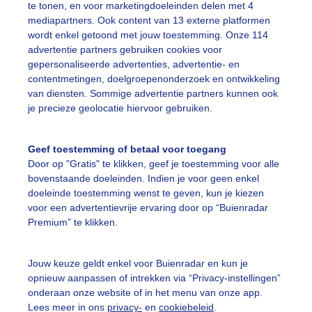
te tonen, en voor marketingdoeleinden delen met 4
mediapartners. Ook content van 13 externe platformen
wiependetakken
Novemberstorm
Veelregen
wordt enkel getoond met jouw toestemming. Onze 114
advertentie partners gebruiken cookies voor
gepersonaliseerde advertenties, advertentie- en
ekijk slideshow
contentmetingen, doelgroepenonderzoek en ontwikkeling
van diensten. Sommige advertentie partners kunnen ook
je precieze geolocatie hiervoor gebruiken.
Geef toestemming of betaal voor toegang
Door op "Gratis" te klikken, geef je toestemming voor alle
Een moment geduld
bovenstaande doeleinden. Indien je voor geen enkel
doeleinde toestemming wenst te geven, kun je kiezen
voor een advertentievrije ervaring door op “Buienradar
Premium” te klikken.
uienradar
Mijn weer
Jouw keuze geldt enkel voor Buienradar en kun je
fsgegevens
De Bilt
opnieuw aanpassen of intrekken via “Privacy-instellingen”
stelde vragen
onderaan onze website of in het menu van onze app.
Lees meer in ons
privacy-
en
cookiebeleid
.
t