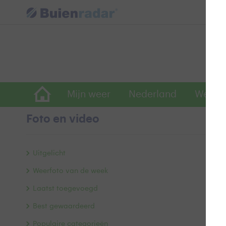
Mijn weer
Nederland
Wereld
Foto en video
N
Uitgelicht
Weerfoto van de week
Laatst toegevoegd
Best gewaardeerd
Populaire categorieën