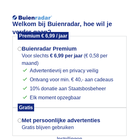
Reisinforma
Welkom bij Buienradar, hoe wil je
verder gaan?
Premium € 6,99 / jaar
Buienradar Premium
Voor slechts
€ 6,99 per jaar
(€ 0,58 per
wijd
Foto en video
Weerzine
maand)
Mogen we je locatie gebruiken voor
Advertentievrij en privacy veilig
het weer?
Zoeken in 
Ontvang voor min. € 40,- aan cadeaus
10% donatie aan Staatsbosbeheer
ovemberstorm
Elk moment opzegbaar
Indien je hier nog geen akkoord op hebt
Gratis
gegeven, verschijnt er zo een pop-up uit
je browser waarin deze toestemming
Met persoonlijke advertenties
gevraagd wordt.
Gratis blijven gebruiken
Instellingen