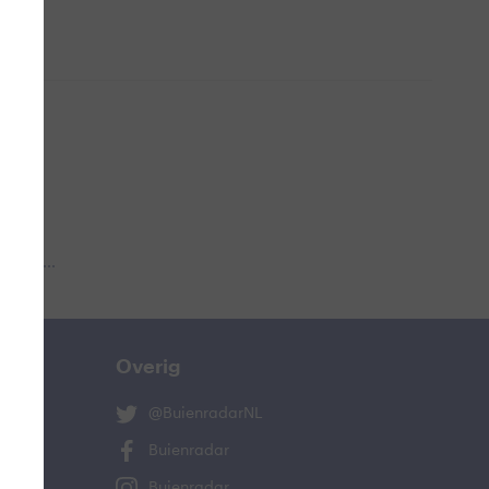
 aub...
Overig
@BuienradarNL
Buienradar
Buienradar