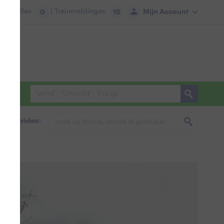
tie:
Files
| Treinmeldingen
Mijn Account
0
15
foto & video: