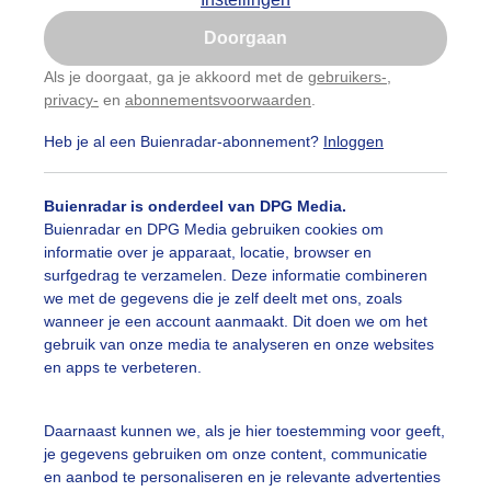
Is goed, toon de popup
Doorgaan
Nu niet, misschien later
Als je doorgaat, ga je akkoord met de
gebruikers-
,
privacy-
en
abonnementsvoorwaarden
.
Gebruik je Safari en wil je niet elke dag deze pop-up
zien?
Heb je al een Buienradar-abonnement?
Inloggen
Klik
hier
om dit aan te passen
Buienradar is onderdeel van DPG Media.
Buienradar en DPG Media gebruiken cookies om
informatie over je apparaat, locatie, browser en
surfgedrag te verzamelen. Deze informatie combineren
we met de gegevens die je zelf deelt met ons, zoals
wanneer je een account aanmaakt. Dit doen we om het
gebruik van onze media te analyseren en onze websites
en apps te verbeteren.
iepende treurwilgtakken van de storm
Daarnaast kunnen we, als je hier toestemming voor geeft,
je gegevens gebruiken om onze content, communicatie
r: ria brasser
Gemaakt: 02-11-2023, 278x bekeken
en aanbod te personaliseren en je relevante advertenties