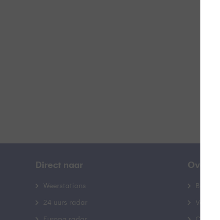
Z
B
Direct naar
Over B
Weerstations
Bedrij
24 uurs radar
Veelge
Europa radar
Contac