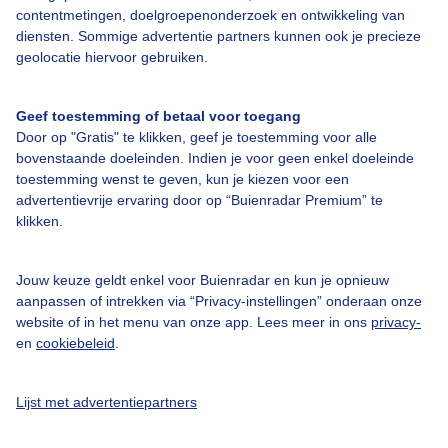
contentmetingen, doelgroepenonderzoek en ontwikkeling van
diensten. Sommige advertentie partners kunnen ook je precieze
geolocatie hiervoor gebruiken.
Over Buienradar
Geef toestemming of betaal voor toegang
Bedrijfsgegevens
Door op "Gratis" te klikken, geef je toestemming voor alle
Veelgestelde vragen
bovenstaande doeleinden. Indien je voor geen enkel doeleinde
toestemming wenst te geven, kun je kiezen voor een
Contact
advertentievrije ervaring door op “Buienradar Premium” te
Toegankelijkheid
klikken.
Gebruikersvoorwaarden
Jouw keuze geldt enkel voor Buienradar en kun je opnieuw
Adverteren
aanpassen of intrekken via “Privacy-instellingen” onderaan onze
Buienradar Team
website of in het menu van onze app. Lees meer in ons
privacy-
en
cookiebeleid
.
Privacy beleid
Cookie beleid
Lijst met advertentiepartners
Privacy instellingen