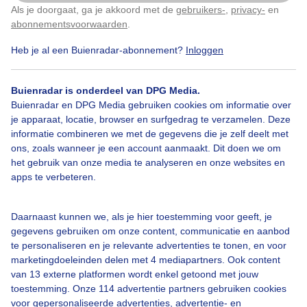
Als je doorgaat, ga je akkoord met de
gebruikers-
,
privacy-
en
Klik
hier
om dit aan te passen
abonnementsvoorwaarden
.
Door: Adri Joosse
Gemaakt: 31-10-2023, 180x bekeken
Heb je al een Buienradar-abonnement?
Inloggen
Buienradar is onderdeel van DPG Media.
Populieren
Herfsttooi
Buienradar en DPG Media gebruiken cookies om informatie over
je apparaat, locatie, browser en surfgedrag te verzamelen. Deze
informatie combineren we met de gegevens die je zelf deelt met
ons, zoals wanneer je een account aanmaakt. Dit doen we om
Bekijk slideshow
het gebruik van onze media te analyseren en onze websites en
apps te verbeteren.
Daarnaast kunnen we, als je hier toestemming voor geeft, je
gegevens gebruiken om onze content, communicatie en aanbod
Een moment geduld aub...
te personaliseren en je relevante advertenties te tonen, en voor
marketingdoeleinden delen met 4 mediapartners. Ook content
van 13 externe platformen wordt enkel getoond met jouw
toestemming. Onze 114 advertentie partners gebruiken cookies
voor gepersonaliseerde advertenties, advertentie- en