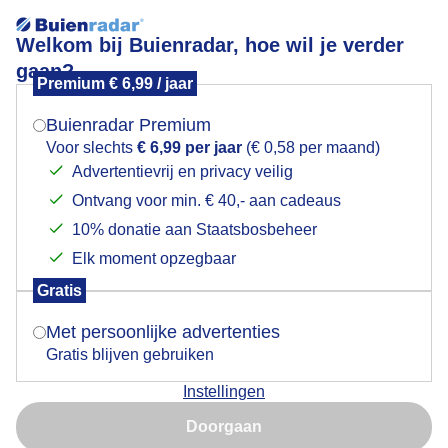
Welkom bij Buienradar, hoe wil je verder
gaan?
Premium € 6,99 / jaar
Mogen we je locatie gebruiken voor het
Herfstkleuren.
weer?
Buienradar Premium
Voor slechts
€ 6,99 per jaar
(€ 0,58 per maand)
Advertentievrij en privacy veilig
Ontvang voor min. € 40,- aan cadeaus
Indien je hier nog geen akkoord op hebt gegeven,
verschijnt er zo een pop-up uit je browser waarin
10% donatie aan Staatsbosbeheer
deze toestemming gevraagd wordt.
Elk moment opzegbaar
Gratis
Is goed, toon de popup
Met persoonlijke advertenties
Gratis blijven gebruiken
Instellingen
Nu niet, misschien later
Doorgaan
Populieren langs de Rammekensweg in herfsttooi.
Gebruik je Safari en wil je niet elke dag deze pop-up zien?