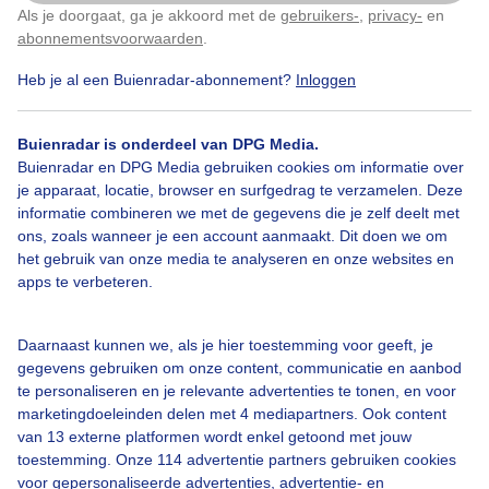
Als je doorgaat, ga je akkoord met de
gebruikers-
,
privacy-
en
Klik
hier
om dit aan te passen
abonnementsvoorwaarden
.
Heb je al een Buienradar-abonnement?
Inloggen
Bewolktenregenbuitjes
Kleineopklarinkjes
Buienradar is onderdeel van DPG Media.
Buienradar en DPG Media gebruiken cookies om informatie over
Bekijk slideshow
je apparaat, locatie, browser en surfgedrag te verzamelen. Deze
informatie combineren we met de gegevens die je zelf deelt met
ons, zoals wanneer je een account aanmaakt. Dit doen we om
het gebruik van onze media te analyseren en onze websites en
apps te verbeteren.
Een moment geduld aub...
Daarnaast kunnen we, als je hier toestemming voor geeft, je
gegevens gebruiken om onze content, communicatie en aanbod
te personaliseren en je relevante advertenties te tonen, en voor
marketingdoeleinden delen met 4 mediapartners. Ook content
van 13 externe platformen wordt enkel getoond met jouw
toestemming. Onze 114 advertentie partners gebruiken cookies
voor gepersonaliseerde advertenties, advertentie- en
Over Buienradar