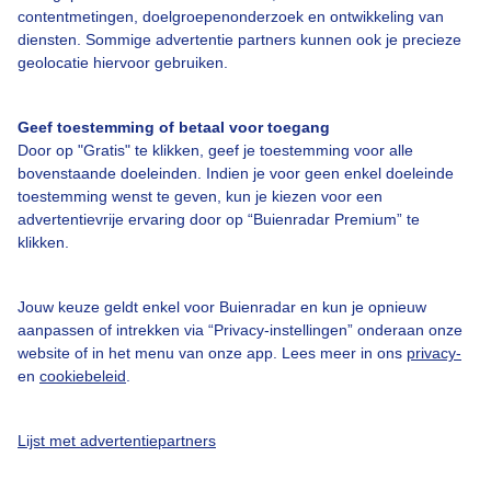
contentmetingen, doelgroepenonderzoek en ontwikkeling van
diensten. Sommige advertentie partners kunnen ook je precieze
Bedrijfsgegevens
geolocatie hiervoor gebruiken.
Veelgestelde vragen
Geef toestemming of betaal voor toegang
Contact
Door op "Gratis" te klikken, geef je toestemming voor alle
Toegankelijkheid
bovenstaande doeleinden. Indien je voor geen enkel doeleinde
toestemming wenst te geven, kun je kiezen voor een
Gebruikersvoorwaarden
advertentievrije ervaring door op “Buienradar Premium” te
klikken.
Adverteren
Buienradar Team
Jouw keuze geldt enkel voor Buienradar en kun je opnieuw
Privacy beleid
aanpassen of intrekken via “Privacy-instellingen” onderaan onze
website of in het menu van onze app. Lees meer in ons
privacy-
Cookie beleid
en
cookiebeleid
.
Privacy instellingen
Gratis weerdata
Lijst met advertentiepartners
@BuienradarNL