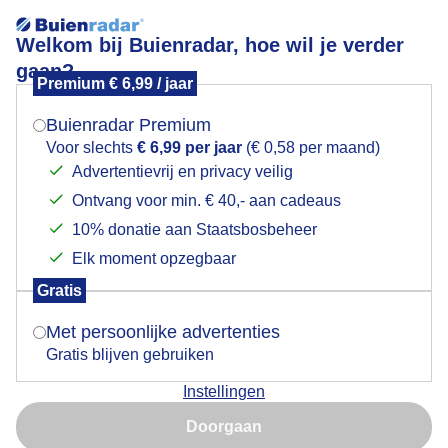
Welkom bij Buienradar, hoe wil je verder
gaan?
Premium € 6,99 / jaar
Mogen we je locatie gebruiken voor het
Bewolkt regenbuitjes en kleine opklarinkjes
weer?
Buienradar Premium
Voor slechts
€ 6,99 per jaar
(€ 0,58 per maand)
Advertentievrij en privacy veilig
Ontvang voor min. € 40,- aan cadeaus
Indien je hier nog geen akkoord op hebt gegeven,
verschijnt er zo een pop-up uit je browser waarin
10% donatie aan Staatsbosbeheer
deze toestemming gevraagd wordt.
Elk moment opzegbaar
Gratis
Is goed, toon de popup
Met persoonlijke advertenties
Gratis blijven gebruiken
Bewolkt af en toe een buitje en kleine opklarinkjes
Instellingen
Nu niet, misschien later
Door: ria brasser
Gemaakt: 26-10-2023, 171x bekeken
Doorgaan
Gebruik je Safari en wil je niet elke dag deze pop-up zien?