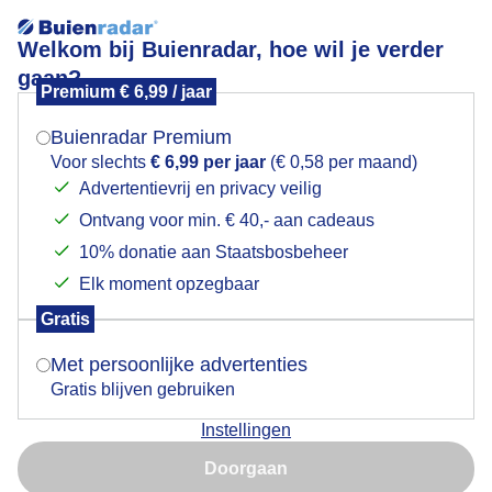
Welkom bij Buienradar, hoe wil je verder
gaan?
Premium € 6,99 / jaar
Mogen we je locatie gebruiken voor het
Mini-paddenstoeltje op dennenappel
weer?
Buienradar Premium
Voor slechts
€ 6,99 per jaar
(€ 0,58 per maand)
Advertentievrij en privacy veilig
Ontvang voor min. € 40,- aan cadeaus
Indien je hier nog geen akkoord op hebt gegeven,
verschijnt er zo een pop-up uit je browser waarin
10% donatie aan Staatsbosbeheer
deze toestemming gevraagd wordt.
Elk moment opzegbaar
Gratis
Is goed, toon de popup
Met persoonlijke advertenties
Gratis blijven gebruiken
Deze paddestoeltjes groetje op een dennenappel, heel
Instellingen
apart als je eens goed op zoek gaat en zo iets
Nu niet, misschien later
wonderbaarlijks tegenkomt.
Doorgaan
Gebruik je Safari en wil je niet elke dag deze pop-up zien?