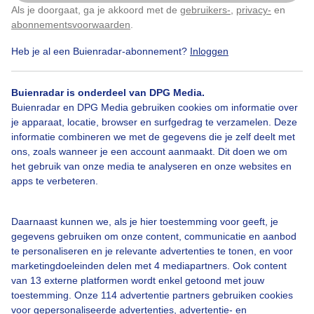
Als je doorgaat, ga je akkoord met de
gebruikers-
,
privacy-
en
Door: Regina Vastenhout
Gemaakt: 22-10-2023, 349x bekeken
Klik
hier
om dit aan te passen
abonnementsvoorwaarden
.
Heb je al een Buienradar-abonnement?
Inloggen
1
Mini
Paddenstoeltje
Dennenappel
Natuur
Buienradar is onderdeel van DPG Media.
Buienradar en DPG Media gebruiken cookies om informatie over
je apparaat, locatie, browser en surfgedrag te verzamelen. Deze
informatie combineren we met de gegevens die je zelf deelt met
Bekijk slideshow
ons, zoals wanneer je een account aanmaakt. Dit doen we om
het gebruik van onze media te analyseren en onze websites en
apps te verbeteren.
Daarnaast kunnen we, als je hier toestemming voor geeft, je
gegevens gebruiken om onze content, communicatie en aanbod
Een moment geduld aub...
te personaliseren en je relevante advertenties te tonen, en voor
marketingdoeleinden delen met 4 mediapartners. Ook content
van 13 externe platformen wordt enkel getoond met jouw
toestemming. Onze 114 advertentie partners gebruiken cookies
voor gepersonaliseerde advertenties, advertentie- en