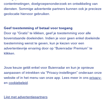
contentmetingen, doelgroepenonderzoek en ontwikkeling van
diensten. Sommige advertentie partners kunnen ook je precieze
Over Buienradar
geolocatie hiervoor gebruiken.
Bedrijfsgegevens
Geef toestemming of betaal voor toegang
Door op "Gratis" te klikken, geef je toestemming voor alle
Veelgestelde vragen
bovenstaande doeleinden. Indien je voor geen enkel doeleinde
Contact
toestemming wenst te geven, kun je kiezen voor een
advertentievrije ervaring door op “Buienradar Premium” te
Toegankelijkheid
klikken.
Gebruikersvoorwaarden
Adverteren
Jouw keuze geldt enkel voor Buienradar en kun je opnieuw
aanpassen of intrekken via “Privacy-instellingen” onderaan onze
Buienradar Team
website of in het menu van onze app. Lees meer in ons
privacy-
en
cookiebeleid
.
Privacy beleid
Cookie beleid
Lijst met advertentiepartners
Privacy instellingen