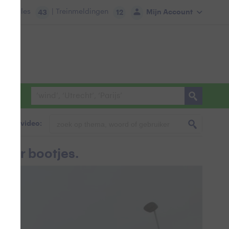
tie:
Files
| Treinmeldingen
Mijn Account
43
12
foto & video:
zier bootjes.