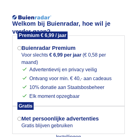
Reisinforma
Welkom bij Buienradar, hoe wil je
verder gaan?
Premium € 6,99 / jaar
Buienradar Premium
Voor slechts
€ 6,99 per jaar
(€ 0,58 per
wijd
Foto en video
Weerzine
maand)
Mogen we je locatie gebruiken voor
Advertentievrij en privacy veilig
het weer?
Zoeken in 
Ontvang voor min. € 40,- aan cadeaus
10% donatie aan Staatsbosbeheer
rug open want er varen nog steeds ple
Elk moment opzegbaar
Indien je hier nog geen akkoord op hebt
Gratis
gegeven, verschijnt er zo een pop-up uit
je browser waarin deze toestemming
Met persoonlijke advertenties
gevraagd wordt.
Gratis blijven gebruiken
Instellingen