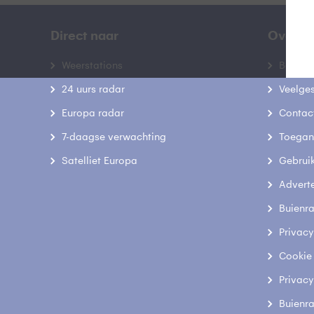
Direct naar
Over B
Weerstations
Bedrij
24 uurs radar
Veelge
Europa radar
Contac
7-daagse verwachting
Toegank
Satelliet Europa
Gebrui
Advert
Buienr
Privacy
Cookie
Privacy
Buienr