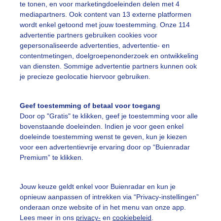
te tonen, en voor marketingdoeleinden delen met 4
mediapartners. Ook content van 13 externe platformen
wordt enkel getoond met jouw toestemming. Onze 114
advertentie partners gebruiken cookies voor
gepersonaliseerde advertenties, advertentie- en
g open want er varen nog steeds plezier bootjes.
contentmetingen, doelgroepenonderzoek en ontwikkeling
van diensten. Sommige advertentie partners kunnen ook
r: Marianne De Blauw-Ganzevles
Gemaakt: 08-10-2023, 167x be
je precieze geolocatie hiervoor gebruiken.
lezierbootje
Natuur
Wolken
Geef toestemming of betaal voor toegang
Door op "Gratis" te klikken, geef je toestemming voor alle
bovenstaande doeleinden. Indien je voor geen enkel
ekijk slideshow
doeleinde toestemming wenst te geven, kun je kiezen
voor een advertentievrije ervaring door op “Buienradar
Premium” te klikken.
Jouw keuze geldt enkel voor Buienradar en kun je
opnieuw aanpassen of intrekken via “Privacy-instellingen”
Een moment geduld
onderaan onze website of in het menu van onze app.
Lees meer in ons
privacy-
en
cookiebeleid
.