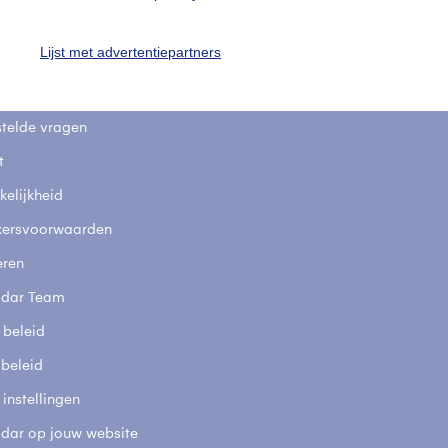
uienradar
Mijn weer
Lijst met advertentiepartners
fsgegevens
De Bilt
stelde vragen
t
elijkheid
kersvoorwaarden
eren
adar Team
 beleid
 beleid
 instellingen
adar op jouw website