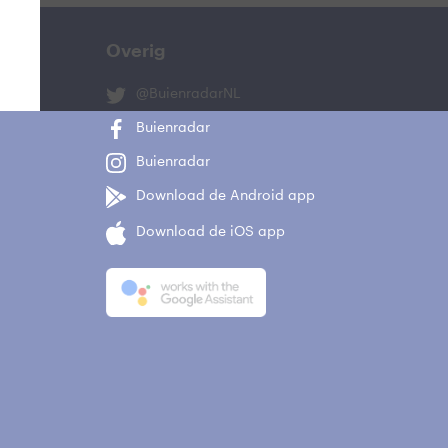
Overig
@BuienradarNL
Buienradar
Buienradar
Download de Android app
Download de iOS app