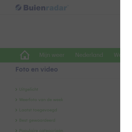
Mijn weer
Nederland
Wereld
Foto en video
B
Uitgelicht
Weerfoto van de week
Laatst toegevoegd
Best gewaardeerd
Populaire categorieën