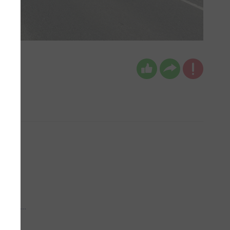
keken
 aub...