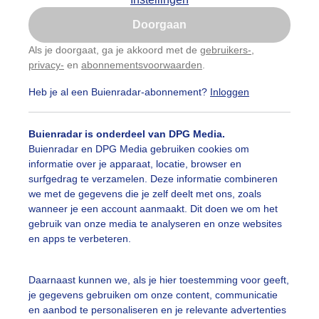
Is goed, toon de popup
Doorgaan
Nu niet, misschien later
Als je doorgaat, ga je akkoord met de
gebruikers-
,
privacy-
en
abonnementsvoorwaarden
.
Gebruik je Safari en wil je niet elke dag deze pop-up
zien?
Heb je al een Buienradar-abonnement?
Inloggen
Klik
hier
om dit aan te passen
Buienradar is onderdeel van DPG Media.
Buienradar en DPG Media gebruiken cookies om
informatie over je apparaat, locatie, browser en
surfgedrag te verzamelen. Deze informatie combineren
we met de gegevens die je zelf deelt met ons, zoals
wanneer je een account aanmaakt. Dit doen we om het
gebruik van onze media te analyseren en onze websites
en apps te verbeteren.
Daarnaast kunnen we, als je hier toestemming voor geeft,
je gegevens gebruiken om onze content, communicatie
en aanbod te personaliseren en je relevante advertenties