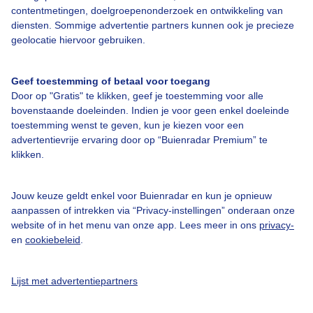
contentmetingen, doelgroepenonderzoek en ontwikkeling van
diensten. Sommige advertentie partners kunnen ook je precieze
geolocatie hiervoor gebruiken.
Over Buienradar
Geef toestemming of betaal voor toegang
Bedrijfsgegevens
Door op "Gratis" te klikken, geef je toestemming voor alle
Veelgestelde vragen
bovenstaande doeleinden. Indien je voor geen enkel doeleinde
toestemming wenst te geven, kun je kiezen voor een
Contact
advertentievrije ervaring door op “Buienradar Premium” te
klikken.
Toegankelijkheid
Gebruikersvoorwaarden
Jouw keuze geldt enkel voor Buienradar en kun je opnieuw
Adverteren
aanpassen of intrekken via “Privacy-instellingen” onderaan onze
website of in het menu van onze app. Lees meer in ons
privacy-
Buienradar Team
en
cookiebeleid
.
Privacy beleid
Cookie beleid
Lijst met advertentiepartners
Privacy instellingen