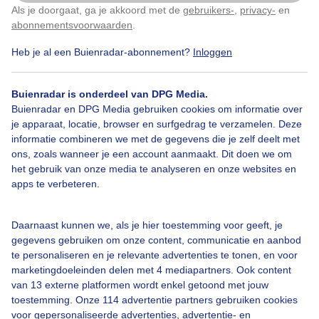
Als je doorgaat, ga je akkoord met de
gebruikers-
,
privacy-
en
Klik
hier
om dit aan te passen
abonnementsvoorwaarden
.
Heb je al een Buienradar-abonnement?
Inloggen
Mooiezonnigedag
Paragliders
Idealewind
Buienradar is onderdeel van DPG Media.
Thermiek
Buienradar en DPG Media gebruiken cookies om informatie over
je apparaat, locatie, browser en surfgedrag te verzamelen. Deze
informatie combineren we met de gegevens die je zelf deelt met
ons, zoals wanneer je een account aanmaakt. Dit doen we om
Bekijk slideshow
het gebruik van onze media te analyseren en onze websites en
apps te verbeteren.
Daarnaast kunnen we, als je hier toestemming voor geeft, je
gegevens gebruiken om onze content, communicatie en aanbod
te personaliseren en je relevante advertenties te tonen, en voor
Een moment geduld aub...
marketingdoeleinden delen met 4 mediapartners. Ook content
van 13 externe platformen wordt enkel getoond met jouw
toestemming. Onze 114 advertentie partners gebruiken cookies
voor gepersonaliseerde advertenties, advertentie- en