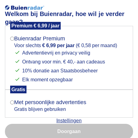
Welkom bij Buienradar, hoe wil je verder
gaan?
Premium € 6,99 / jaar
Mogen we je locatie gebruiken voor het
Klaar om te vallen
weer?
Buienradar Premium
Voor slechts
€ 6,99 per jaar
(€ 0,58 per maand)
Advertentievrij en privacy veilig
Ontvang voor min. € 40,- aan cadeaus
Indien je hier nog geen akkoord op hebt gegeven,
verschijnt er zo een pop-up uit je browser waarin
10% donatie aan Staatsbosbeheer
deze toestemming gevraagd wordt.
Elk moment opzegbaar
Gratis
Is goed, toon de popup
Met persoonlijke advertenties
Gratis blijven gebruiken
Instellingen
Nu niet, misschien later
Doorgaan
Gebruik je Safari en wil je niet elke dag deze pop-up zien?