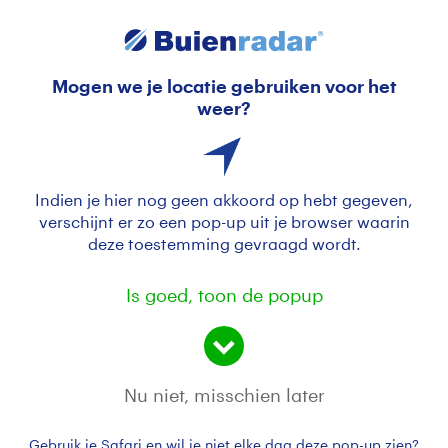
Mogen we je locatie gebruiken voor het
Prima wandelweer op de Hondsrug
weer?
Indien je hier nog geen akkoord op hebt gegeven,
verschijnt er zo een pop-up uit je browser waarin
deze toestemming gevraagd wordt.
Is goed, toon de popup
Windje, wolkje, zonnetje
Nu niet, misschien later
Door: Maddy Koster
Gemaakt: 14-09-2023, 206x bekeken
Gebruik je Safari en wil je niet elke dag deze pop-up zien?