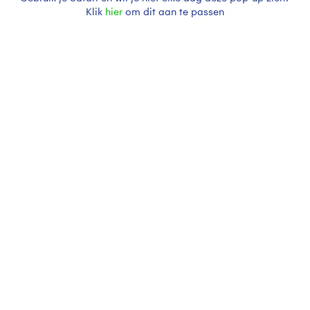
Klik
hier
om dit aan te passen
#drenthe
#wandelweer
Wolken
Bekijk slideshow
Een moment geduld aub...
Over Buienradar