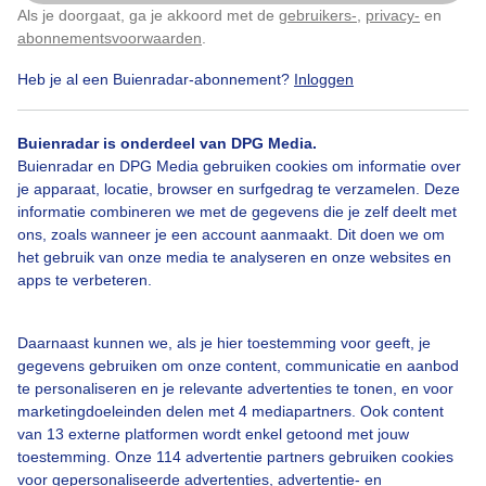
Als je doorgaat, ga je akkoord met de
gebruikers-
,
privacy-
en
Klik
hier
om dit aan te passen
Door: Sandra Romijn
Gemaakt: 14-09-2023, 217x bekeken
abonnementsvoorwaarden
.
Heb je al een Buienradar-abonnement?
Inloggen
Woonboten
Mist
Natuur
Buienradar is onderdeel van DPG Media.
Buienradar en DPG Media gebruiken cookies om informatie over
je apparaat, locatie, browser en surfgedrag te verzamelen. Deze
informatie combineren we met de gegevens die je zelf deelt met
Bekijk slideshow
ons, zoals wanneer je een account aanmaakt. Dit doen we om
het gebruik van onze media te analyseren en onze websites en
apps te verbeteren.
Daarnaast kunnen we, als je hier toestemming voor geeft, je
Een moment geduld aub...
gegevens gebruiken om onze content, communicatie en aanbod
te personaliseren en je relevante advertenties te tonen, en voor
marketingdoeleinden delen met 4 mediapartners. Ook content
van 13 externe platformen wordt enkel getoond met jouw
toestemming. Onze 114 advertentie partners gebruiken cookies
voor gepersonaliseerde advertenties, advertentie- en