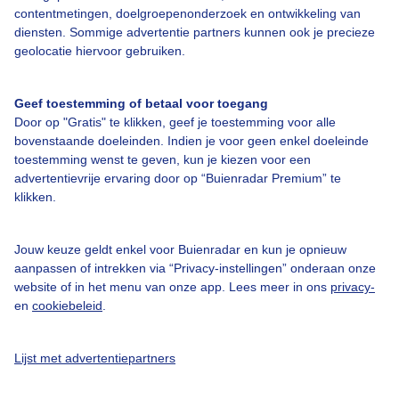
contentmetingen, doelgroepenonderzoek en ontwikkeling van
diensten. Sommige advertentie partners kunnen ook je precieze
Over Buienradar
geolocatie hiervoor gebruiken.
Bedrijfsgegevens
Geef toestemming of betaal voor toegang
Veelgestelde vragen
Door op "Gratis" te klikken, geef je toestemming voor alle
bovenstaande doeleinden. Indien je voor geen enkel doeleinde
Contact
toestemming wenst te geven, kun je kiezen voor een
Toegankelijkheid
advertentievrije ervaring door op “Buienradar Premium” te
klikken.
Gebruikersvoorwaarden
Adverteren
Jouw keuze geldt enkel voor Buienradar en kun je opnieuw
aanpassen of intrekken via “Privacy-instellingen” onderaan onze
Buienradar Team
website of in het menu van onze app. Lees meer in ons
privacy-
Privacy beleid
en
cookiebeleid
.
Cookie beleid
Lijst met advertentiepartners
Privacy instellingen
Gratis weerdata