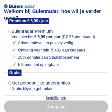
Welkom bij Buienradar, hoe wil je verder
gaan?
Premium € 6,99 / jaar
Mogen we je locatie gebruiken voor het
Woonboten in de mist
weer?
Buienradar Premium
Voor slechts
€ 6,99 per jaar
(€ 0,58 per maand)
Advertentievrij en privacy veilig
Ontvang voor min. € 40,- aan cadeaus
Indien je hier nog geen akkoord op hebt gegeven,
verschijnt er zo een pop-up uit je browser waarin
10% donatie aan Staatsbosbeheer
deze toestemming gevraagd wordt.
Elk moment opzegbaar
Gratis
Is goed, toon de popup
Met persoonlijke advertenties
Gratis blijven gebruiken
Instellingen
Nu niet, misschien later
Woonboten Mist Natuur Vanmorgen vroeg
Doorgaan
Gebruik je Safari en wil je niet elke dag deze pop-up zien?