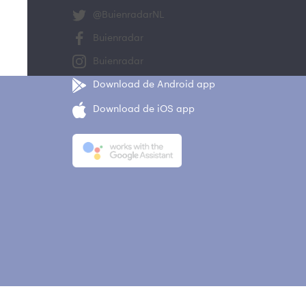
@BuienradarNL
Buienradar
Buienradar
Download de Android app
Download de iOS app