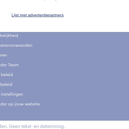
fsgegevens
De Bilt
Lijst met advertentiepartners
stelde vragen
t
elijkheid
kersvoorwaarden
eren
adar Team
 beleid
 beleid
 instellingen
adar op jouw website
en. Geen tekst- en datamining.