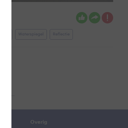
Plas
Waterspiegel
Reflectie
 aub...
Overig