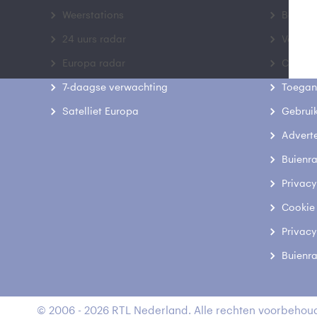
Weerstations
Bedrij
24 uurs radar
Veelge
Europa radar
Contac
7-daagse verwachting
Toegank
Satelliet Europa
Gebrui
Advert
Buienr
Privacy
Cookie
Privacy
Buienr
© 2006 - 2026 RTL Nederland. Alle rechten voorbehoud