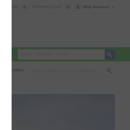
tie:
Files
| Treinmeldingen
Mijn Account
0
13
foto & video: