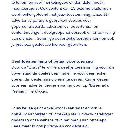
te tonen, en voor marketingdoeleinden delen met 4
ker, Zwolle
mediapartners. Ook content van 13 externe platformen
wordt enkel getoond met jouw toestemming. Onze 114
r: Robert Herkstroter
Gemaakt: 04-09-2023, 206x bekeken
advertentie partners gebruiken cookies voor
gepersonaliseerde advertenties, advertentie- en
contentmetingen, doelgroepenonderzoek en ontwikkeling
lauwelucht
Wolken
Gebouwen
Huizen
Bushalte
van diensten. Sommige advertentie partners kunnen ook
je precieze geolocatie hiervoor gebruiken.
ekijk slideshow
Geef toestemming of betaal voor toegang
Door op "Gratis" te klikken, geef je toestemming voor alle
bovenstaande doeleinden. Indien je voor geen enkel
doeleinde toestemming wenst te geven, kun je kiezen
voor een advertentievrije ervaring door op “Buienradar
Premium” te klikken.
Een moment geduld
Jouw keuze geldt enkel voor Buienradar en kun je
opnieuw aanpassen of intrekken via “Privacy-instellingen”
onderaan onze website of in het menu van onze app.
uienradar
Mijn weer
Lees meer in ons
privacy-
en
cookiebeleid
.