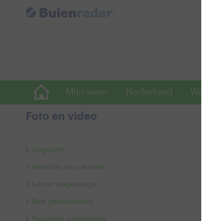
Mijn weer
Nederland
Wereld
Foto en video
Pl
Uitgelicht
Weerfoto van de week
Laatst toegevoegd
Best gewaardeerd
Populaire categorieën