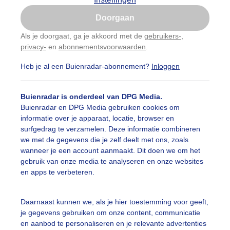
Is goed, toon de popup
Doorgaan
Nu niet, misschien later
Als je doorgaat, ga je akkoord met de
gebruikers-
,
privacy-
en
abonnementsvoorwaarden
.
Gebruik je Safari en wil je niet elke dag deze pop-up
zien?
Heb je al een Buienradar-abonnement?
Inloggen
Klik
hier
om dit aan te passen
Buienradar is onderdeel van DPG Media.
Buienradar en DPG Media gebruiken cookies om
informatie over je apparaat, locatie, browser en
surfgedrag te verzamelen. Deze informatie combineren
we met de gegevens die je zelf deelt met ons, zoals
wanneer je een account aanmaakt. Dit doen we om het
gebruik van onze media te analyseren en onze websites
en apps te verbeteren.
Daarnaast kunnen we, als je hier toestemming voor geeft,
je gegevens gebruiken om onze content, communicatie
en aanbod te personaliseren en je relevante advertenties