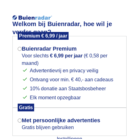
Reisinforma
Welkom bij Buienradar, hoe wil je
verder gaan?
Premium € 6,99 / jaar
Buienradar Premium
Voor slechts
€ 6,99 per jaar
(€ 0,58 per
wijd
Foto en video
Weerzine
maand)
Mogen we je locatie gebruiken voor
Advertentievrij en privacy veilig
het weer?
Zoeken in 
Ontvang voor min. € 40,- aan cadeaus
10% donatie aan Staatsbosbeheer
as zo groot als een vijver!
Elk moment opzegbaar
Indien je hier nog geen akkoord op hebt
Gratis
gegeven, verschijnt er zo een pop-up uit
je browser waarin deze toestemming
Met persoonlijke advertenties
gevraagd wordt.
Gratis blijven gebruiken
Instellingen