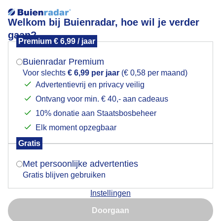
Welkom bij Buienradar, hoe wil je verder
gaan?
Premium € 6,99 / jaar
Mogen we je locatie gebruiken voor het
Fraaie zonnige zomerdag
weer?
Buienradar Premium
Voor slechts
€ 6,99 per jaar
(€ 0,58 per maand)
Advertentievrij en privacy veilig
Ontvang voor min. € 40,- aan cadeaus
Indien je hier nog geen akkoord op hebt gegeven,
verschijnt er zo een pop-up uit je browser waarin
10% donatie aan Staatsbosbeheer
deze toestemming gevraagd wordt.
Elk moment opzegbaar
Gratis
Is goed, toon de popup
Met persoonlijke advertenties
Gratis blijven gebruiken
Fraaie zonnige zomerdag boven het mooie
Instellingen
vestingstadje Veere
Nu niet, misschien later
Doorgaan
Door: ria brasser
Gemaakt: 20-08-2023, 173x bekeken
Gebruik je Safari en wil je niet elke dag deze pop-up zien?