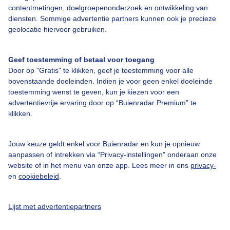
contentmetingen, doelgroepenonderzoek en ontwikkeling van
diensten. Sommige advertentie partners kunnen ook je precieze
geolocatie hiervoor gebruiken.
Over Buienradar
Geef toestemming of betaal voor toegang
Bedrijfsgegevens
Door op "Gratis" te klikken, geef je toestemming voor alle
Veelgestelde vragen
bovenstaande doeleinden. Indien je voor geen enkel doeleinde
toestemming wenst te geven, kun je kiezen voor een
Contact
advertentievrije ervaring door op “Buienradar Premium” te
klikken.
Toegankelijkheid
Gebruikersvoorwaarden
Jouw keuze geldt enkel voor Buienradar en kun je opnieuw
Adverteren
aanpassen of intrekken via “Privacy-instellingen” onderaan onze
website of in het menu van onze app. Lees meer in ons
privacy-
Buienradar Team
en
cookiebeleid
.
Privacy beleid
Cookie beleid
Lijst met advertentiepartners
Privacy instellingen