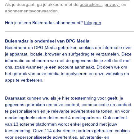
Als je doorgaat, ga je akkoord met de
gebruikers-
,
privacy-
en
Klik
hier
om dit aan te passen
abonnementsvoorwaarden
.
Heb je al een Buienradar-abonnement?
Inloggen
Lichtesluierwolkjes
Fraaiezonnigezomerdag
Buienradar is onderdeel van DPG Media.
Vestingstadje
Buienradar en DPG Media gebruiken cookies om informatie over
je apparaat, locatie, browser en surfgedrag te verzamelen. Deze
informatie combineren we met de gegevens die je zelf deelt met
ons, zoals wanneer je een account aanmaakt. Dit doen we om
Bekijk slideshow
het gebruik van onze media te analyseren en onze websites en
apps te verbeteren.
Daarnaast kunnen we, als je hier toestemming voor geeft, je
gegevens gebruiken om onze content, communicatie en aanbod
te personaliseren en je relevante advertenties te tonen, en voor
Een moment geduld aub...
marketingdoeleinden delen met 4 mediapartners. Ook content
van 13 externe platformen wordt enkel getoond met jouw
toestemming. Onze 114 advertentie partners gebruiken cookies
voor gepersonaliseerde advertenties, advertentie- en