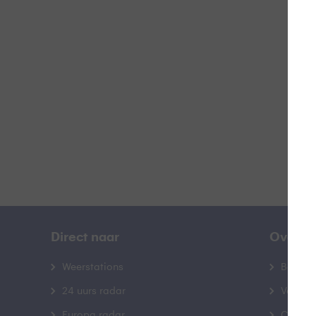
B
B
Direct naar
Over B
Weerstations
Bedrij
24 uurs radar
Veelge
Europa radar
Contac