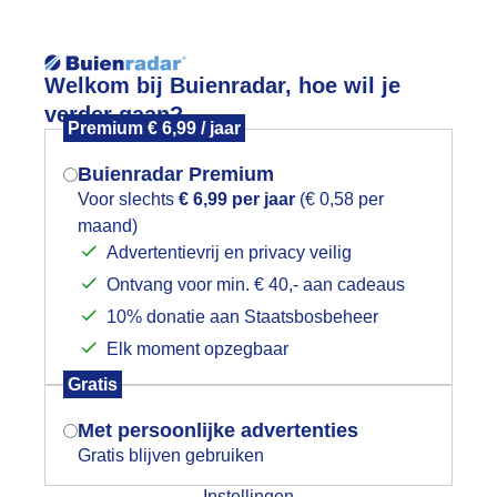
Reisinforma
Welkom bij Buienradar, hoe wil je
verder gaan?
Premium € 6,99 / jaar
Buienradar Premium
Voor slechts
€ 6,99 per jaar
(€ 0,58 per
wijd
Foto en video
Weerzine
maand)
Mogen we je locatie gebruiken voor
Advertentievrij en privacy veilig
het weer?
Zoeken in 
Ontvang voor min. € 40,- aan cadeaus
10% donatie aan Staatsbosbeheer
raaie zonnige zomerdag
Elk moment opzegbaar
Indien je hier nog geen akkoord op hebt
Gratis
gegeven, verschijnt er zo een pop-up uit
je browser waarin deze toestemming
Met persoonlijke advertenties
gevraagd wordt.
Gratis blijven gebruiken
Instellingen