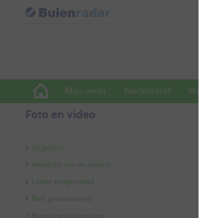
Mijn weer
Nederland
Wereld
Foto en video
F
Uitgelicht
Weerfoto van de maand
Laatst toegevoegd
Best gewaardeerd
Populaire categorieën