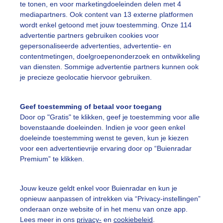
te tonen, en voor marketingdoeleinden delen met 4
mediapartners. Ook content van 13 externe platformen
ootjesweer
Fraaiezonnigezomerdag
Veersemeer
wordt enkel getoond met jouw toestemming. Onze 114
advertentie partners gebruiken cookies voor
gepersonaliseerde advertenties, advertentie- en
ekijk slideshow
contentmetingen, doelgroepenonderzoek en ontwikkeling
van diensten. Sommige advertentie partners kunnen ook
je precieze geolocatie hiervoor gebruiken.
Geef toestemming of betaal voor toegang
Door op "Gratis" te klikken, geef je toestemming voor alle
Een moment geduld
bovenstaande doeleinden. Indien je voor geen enkel
doeleinde toestemming wenst te geven, kun je kiezen
voor een advertentievrije ervaring door op “Buienradar
Premium” te klikken.
uienradar
Mijn weer
Jouw keuze geldt enkel voor Buienradar en kun je
fsgegevens
De Bilt
opnieuw aanpassen of intrekken via “Privacy-instellingen”
stelde vragen
onderaan onze website of in het menu van onze app.
Lees meer in ons
privacy-
en
cookiebeleid
.
t