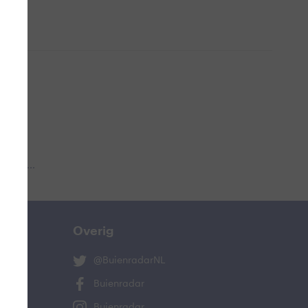
 aub...
Overig
@BuienradarNL
Buienradar
Buienradar