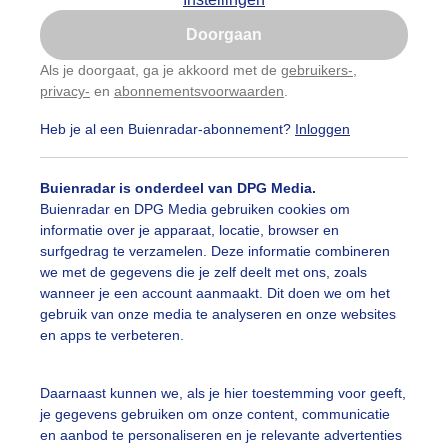
Is goed, toon de popup
Doorgaan
Nu niet, misschien later
Als je doorgaat, ga je akkoord met de
gebruikers-
,
privacy-
en
abonnementsvoorwaarden
.
Gebruik je Safari en wil je niet elke dag deze pop-up
zien?
Heb je al een Buienradar-abonnement?
Inloggen
Klik
hier
om dit aan te passen
Buienradar is onderdeel van DPG Media.
Buienradar en DPG Media gebruiken cookies om
informatie over je apparaat, locatie, browser en
surfgedrag te verzamelen. Deze informatie combineren
we met de gegevens die je zelf deelt met ons, zoals
wanneer je een account aanmaakt. Dit doen we om het
gebruik van onze media te analyseren en onze websites
en apps te verbeteren.
aie zonnige zomerdag bootjes op het Veerse meer bij Kort
Daarnaast kunnen we, als je hier toestemming voor geeft,
je gegevens gebruiken om onze content, communicatie
r: ria brasser
Gemaakt: 20-08-2023, 156x bekeken
en aanbod te personaliseren en je relevante advertenties