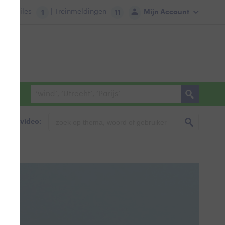
tie:
Files
| Treinmeldingen
Mijn Account
1
11
foto & video: