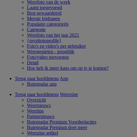
Weerfoto van de week
Laatst toegevoegd
Best gewaardeerd
Meeste bijdragen
Populaire categorieën
Categorie
Weerfoto van het jaar 2021
{myphotoprofile}
Foto's en video's per gebruiker
Weergenieten - terugblik
Foto/video toevoegen
Detail
Hoe heb ik meer kans om op tv te komen?
Terug naar hoofdmenu
App
Buienradar app
Terug naar hoofdmenu
Weerzine
Overzicht
Weernieuws
Weertips
Partnernieuws
Buienradar Premium Voordeelacties
Buienradar Premium doet meer
Weerzine artikel