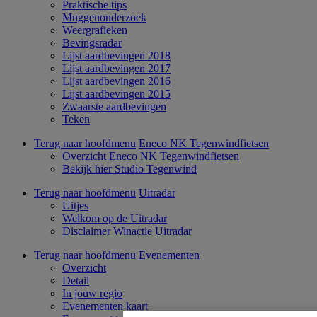
Praktische tips
Muggenonderzoek
Weergrafieken
Bevingsradar
Lijst aardbevingen 2018
Lijst aardbevingen 2017
Lijst aardbevingen 2016
Lijst aardbevingen 2015
Zwaarste aardbevingen
Teken
Terug naar hoofdmenu
Eneco NK Tegenwindfietsen
Overzicht Eneco NK Tegenwindfietsen
Bekijk hier Studio Tegenwind
Terug naar hoofdmenu
Uitradar
Uitjes
Welkom op de Uitradar
Disclaimer Winactie Uitradar
Terug naar hoofdmenu
Evenementen
Overzicht
Detail
In jouw regio
Evenementen kaart