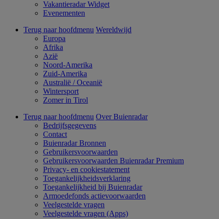
Vakantieradar Widget
Evenementen
Terug naar hoofdmenu
Wereldwijd
Europa
Afrika
Azië
Noord-Amerika
Zuid-Amerika
Australië / Oceanië
Wintersport
Zomer in Tirol
Terug naar hoofdmenu
Over Buienradar
Bedrijfsgegevens
Contact
Buienradar Bronnen
Gebruikersvoorwaarden
Gebruikersvoorwaarden Buienradar Premium
Privacy- en cookiestatement
Toegankelijkheidsverklaring
Toegankelijkheid bij Buienradar
Armoedefonds actievoorwaarden
Veelgestelde vragen
Veelgestelde vragen (Apps)