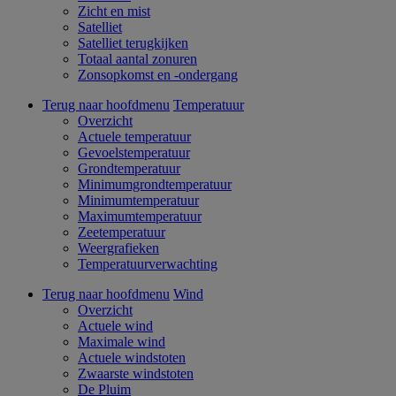
Zicht en mist
Satelliet
Satelliet terugkijken
Totaal aantal zonuren
Zonsopkomst en -ondergang
Terug naar hoofdmenu
Temperatuur
Overzicht
Actuele temperatuur
Gevoelstemperatuur
Grondtemperatuur
Minimumgrondtemperatuur
Minimumtemperatuur
Maximumtemperatuur
Zeetemperatuur
Weergrafieken
Temperatuurverwachting
Terug naar hoofdmenu
Wind
Overzicht
Actuele wind
Maximale wind
Actuele windstoten
Zwaarste windstoten
De Pluim