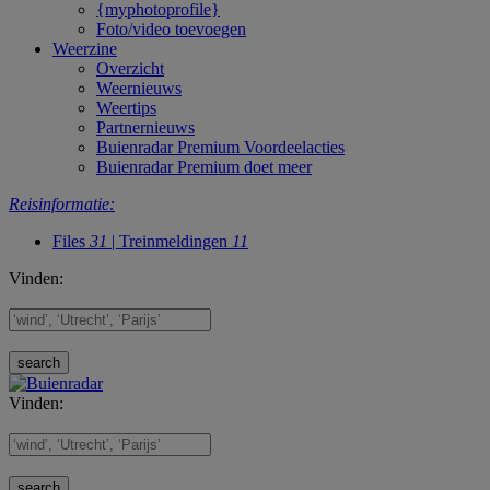
{myphotoprofile}
Foto/video toevoegen
Weerzine
Overzicht
Weernieuws
Weertips
Partnernieuws
Buienradar Premium Voordeelacties
Buienradar Premium doet meer
Reisinformatie:
Files
31
| Treinmeldingen
11
Vinden:
Vinden: