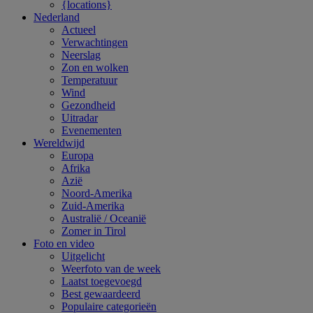
{locations}
Nederland
Actueel
Verwachtingen
Neerslag
Zon en wolken
Temperatuur
Wind
Gezondheid
Uitradar
Evenementen
Wereldwijd
Europa
Afrika
Azië
Noord-Amerika
Zuid-Amerika
Australië / Oceanië
Zomer in Tirol
Foto en video
Uitgelicht
Weerfoto van de week
Laatst toegevoegd
Best gewaardeerd
Populaire categorieën