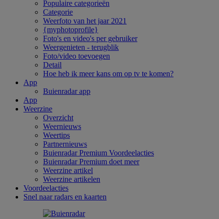
Populaire categorieën
Categorie
Weerfoto van het jaar 2021
{myphotoprofile}
Foto's en video's per gebruiker
Weergenieten - terugblik
Foto/video toevoegen
Detail
Hoe heb ik meer kans om op tv te komen?
App
Buienradar app
App
Weerzine
Overzicht
Weernieuws
Weertips
Partnernieuws
Buienradar Premium Voordeelacties
Buienradar Premium doet meer
Weerzine artikel
Weerzine artikelen
Voordeelacties
Snel naar radars en kaarten