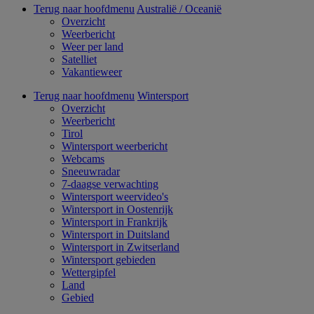
Terug naar hoofdmenu
Australië / Oceanië
Overzicht
Weerbericht
Weer per land
Satelliet
Vakantieweer
Terug naar hoofdmenu
Wintersport
Overzicht
Weerbericht
Tirol
Wintersport weerbericht
Webcams
Sneeuwradar
7-daagse verwachting
Wintersport weervideo's
Wintersport in Oostenrijk
Wintersport in Frankrijk
Wintersport in Duitsland
Wintersport in Zwitserland
Wintersport gebieden
Wettergipfel
Land
Gebied