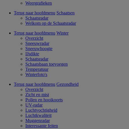
Weergrafieken
Terug naar hoofdmenu
Schaatsen
Schaatsradar
Welkom op de Schaatsradar
Terug naar hoofdmenu
Winter
Overzicht
Sneeuwradar
Sneeuwhoogte
IJsdikte
Schaatsradar
Schaatsbaan toevoegen
Temperatuur
Winterfoto's
Terug naar hoofdmenu
Gezondheid
Overzicht
Zicht en mist
Pollen en hooikoorts
UV-radar
Luchtvochtigheid
Luchtkwaliteit
Muggenradar
Interessante feiten