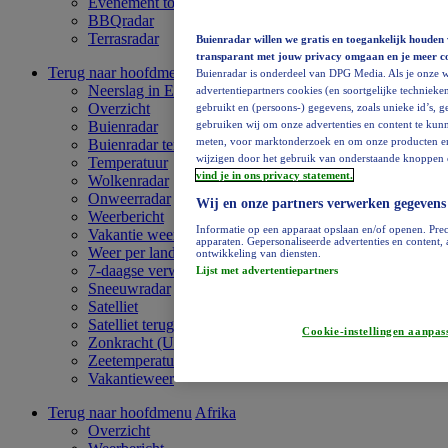
Evenement toevoegen
BBQradar
Terrasradar
Buienradar willen we gratis en toegankelijk houden 
transparant met jouw privacy omgaan en je meer c
Terug naar hoofdmenu
Europa
Buienradar is onderdeel van DPG Media. Als je onze w
Neerslag in Europa
advertentiepartners cookies (en soortgelijke technieken
Overzicht
gebruikt en (persoons-) gegevens, zoals unieke id’s, 
gebruiken wij om onze advertenties en content te kunn
Buienradar
meten, voor marktonderzoek en om onze producten en di
Buienradar terugkijken
wijzigen door het gebruik van onderstaande knoppen o
Temperatuur
vind je in ons privacy statement.
Wolkenradar
Onweerradar
Wij en onze partners verwerken gegevens
Weerbericht
Informatie op een apparaat opslaan en/of openen. Prec
Vakantie weervideo
apparaten. Gepersonaliseerde advertenties en content
Weer per land
ontwikkeling van diensten.
7-daagse verwachting
Lijst met advertentiepartners
Sneeuwradar
Satelliet
Satelliet terugkijken
Cookie-instellingen aanpas
Zonkracht (UV)
Zeetemperatuur
Vakantieweer
Terug naar hoofdmenu
Afrika
Overzicht