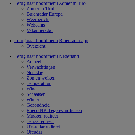
Terug naar hoofdmenu
Zomer in Tirol
Zomer in Tirol
Buienradar Europa
Weerbericht
Webcams
Vakantieradar
Terug naar hoofdmenu
Buienradar app
Overzicht
Terug naar hoofdmenu
Nederland
Actueel
Verwachtingen
Neerslag
Zon en wolken
Temperatuur
Wind
Schaatsen
Winter
Gezondheid
Eneco NK Tegenwindfietsen
Muggen redirect
Terras redirect
UV-radar redirect
Uitradar