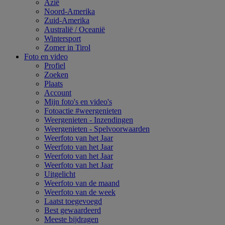
Azië
Noord-Amerika
Zuid-Amerika
Australië / Oceanië
Wintersport
Zomer in Tirol
Foto en video
Profiel
Zoeken
Plaats
Account
Mijn foto's en video's
Fotoactie #weergenieten
Weergenieten - Inzendingen
Weergenieten - Spelvoorwaarden
Weerfoto van het Jaar
Weerfoto van het Jaar
Weerfoto van het Jaar
Weerfoto van het Jaar
Uitgelicht
Weerfoto van de maand
Weerfoto van de week
Laatst toegevoegd
Best gewaardeerd
Meeste bijdragen