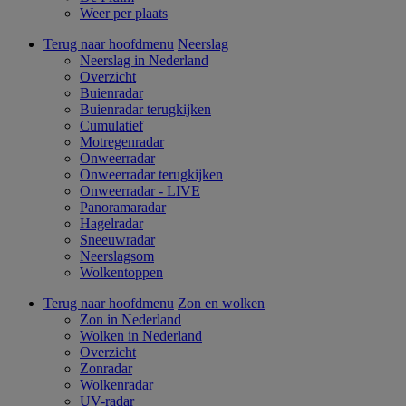
Weer per plaats
Terug naar hoofdmenu
Neerslag
Neerslag in Nederland
Overzicht
Buienradar
Buienradar terugkijken
Cumulatief
Motregenradar
Onweerradar
Onweerradar terugkijken
Onweerradar - LIVE
Panoramaradar
Hagelradar
Sneeuwradar
Neerslagsom
Wolkentoppen
Terug naar hoofdmenu
Zon en wolken
Zon in Nederland
Wolken in Nederland
Overzicht
Zonradar
Wolkenradar
UV-radar