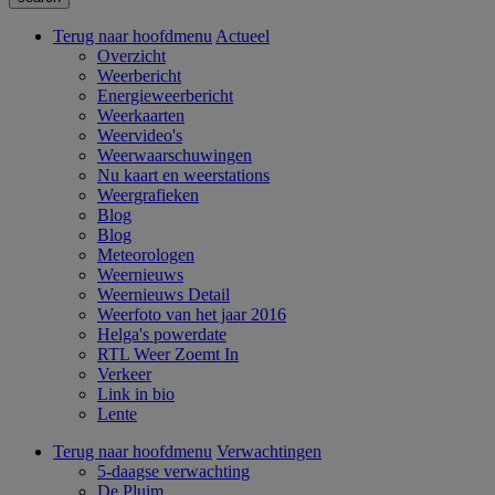
Terug naar hoofdmenu
Actueel
Overzicht
Weerbericht
Energieweerbericht
Weerkaarten
Weervideo's
Weerwaarschuwingen
Nu kaart en weerstations
Weergrafieken
Blog
Blog
Meteorologen
Weernieuws
Weernieuws Detail
Weerfoto van het jaar 2016
Helga's powerdate
RTL Weer Zoemt In
Verkeer
Link in bio
Lente
Terug naar hoofdmenu
Verwachtingen
5-daagse verwachting
De Pluim