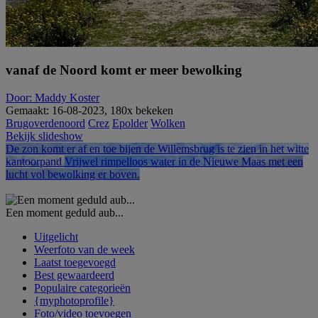
vanaf de Noord komt er meer bewolking
Door: Maddy Koster
Gemaakt: 16-08-2023, 180x bekeken
Brugoverdenoord
Crez
Epolder
Wolken
Bekijk slideshow
De zon komt er af en toe bijen de Willemsbrug is te zien in het witte
kantoorpand
Vrijwel rimpelloos water in de Nieuwe Maas met een
lucht vol bewolking er boven.
Een moment geduld aub...
Uitgelicht
Weerfoto van de week
Laatst toegevoegd
Best gewaardeerd
Populaire categorieën
{myphotoprofile}
Foto/video toevoegen