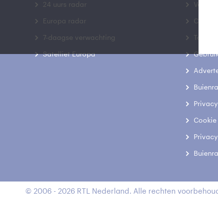
24 uurs radar
Veelge
Europa radar
Contac
7-daagse verwachting
Toegank
Satelliet Europa
Gebrui
Advert
Buienr
Privacy
Cookie
Privacy
Buienr
© 2006 - 2026 RTL Nederland. Alle rechten voorbehoud