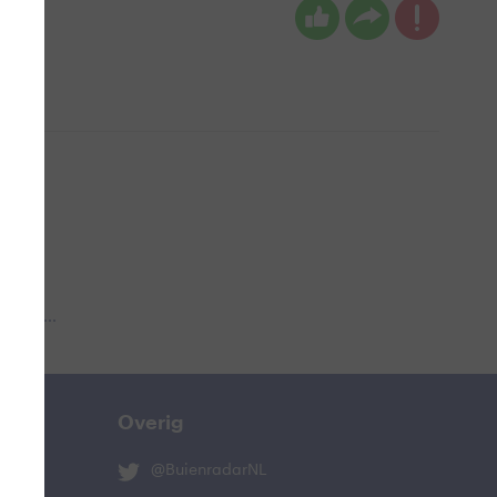
 aub...
Overig
@BuienradarNL