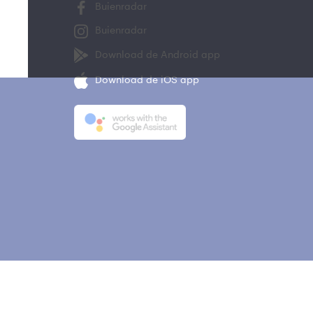
Buienradar
Buienradar
Download de Android app
Download de iOS app