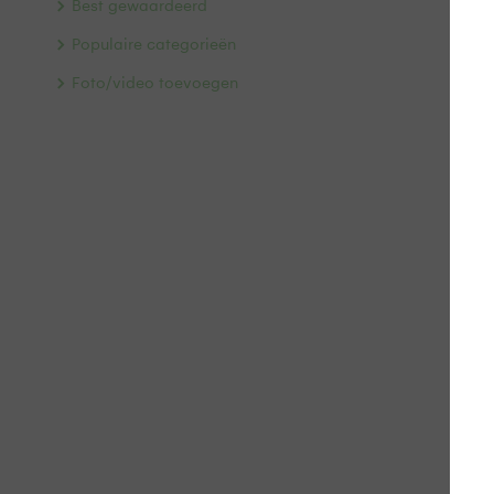
Best gewaardeerd
Populaire categorieën
Foto/video toevoegen
fo