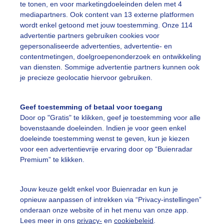
te tonen, en voor marketingdoeleinden delen met 4
r: Maddy Koster
Gemaakt: 16-08-2023, 182x bekeken
mediapartners. Ook content van 13 externe platformen
wordt enkel getoond met jouw toestemming. Onze 114
advertentie partners gebruiken cookies voor
odderig
Brugoverdenoord
Wolken
gepersonaliseerde advertenties, advertentie- en
contentmetingen, doelgroepenonderzoek en ontwikkeling
van diensten. Sommige advertentie partners kunnen ook
ekijk slideshow
je precieze geolocatie hiervoor gebruiken.
Geef toestemming of betaal voor toegang
Door op "Gratis" te klikken, geef je toestemming voor alle
bovenstaande doeleinden. Indien je voor geen enkel
doeleinde toestemming wenst te geven, kun je kiezen
Een moment geduld
voor een advertentievrije ervaring door op “Buienradar
Premium” te klikken.
Jouw keuze geldt enkel voor Buienradar en kun je
uienradar
Mijn weer
opnieuw aanpassen of intrekken via “Privacy-instellingen”
onderaan onze website of in het menu van onze app.
fsgegevens
De Bilt
Lees meer in ons
privacy-
en
cookiebeleid
.