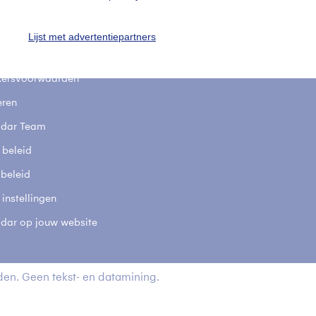
stelde vragen
t
Lijst met advertentiepartners
elijkheid
kersvoorwaarden
eren
adar Team
 beleid
 beleid
 instellingen
adar op jouw website
en. Geen tekst- en datamining.