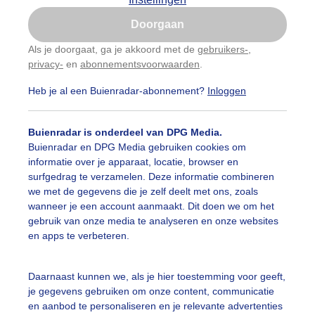
Is goed, toon de popup
Doorgaan
Nu niet, misschien later
Als je doorgaat, ga je akkoord met de
gebruikers-
,
privacy-
en
abonnementsvoorwaarden
.
Gebruik je Safari en wil je niet elke dag deze pop-up
zien?
Heb je al een Buienradar-abonnement?
Inloggen
Klik
hier
om dit aan te passen
Buienradar is onderdeel van DPG Media.
Buienradar en DPG Media gebruiken cookies om
informatie over je apparaat, locatie, browser en
surfgedrag te verzamelen. Deze informatie combineren
we met de gegevens die je zelf deelt met ons, zoals
wanneer je een account aanmaakt. Dit doen we om het
gebruik van onze media te analyseren en onze websites
en apps te verbeteren.
Daarnaast kunnen we, als je hier toestemming voor geeft,
je gegevens gebruiken om onze content, communicatie
eragerende vogels bij laagwater
en aanbod te personaliseren en je relevante advertenties