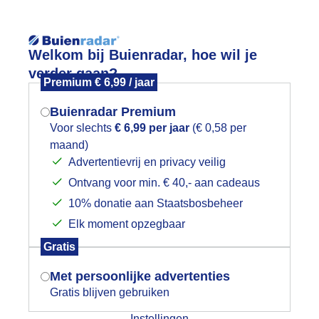
Reisinforma
Welkom bij Buienradar, hoe wil je
verder gaan?
Premium € 6,99 / jaar
Buienradar Premium
Voor slechts
€ 6,99 per jaar
(€ 0,58 per
Lees meer.
maand)
Mogen we je locatie gebruiken voor
Advertentievrij en privacy veilig
wijd
Foto en video
Weerzine
het weer?
Ontvang voor min. € 40,- aan cadeaus
10% donatie aan Staatsbosbeheer
Zoeken in 
Elk moment opzegbaar
Indien je hier nog geen akkoord op hebt
eer bewolking op komst vanaf de No
Gratis
gegeven, verschijnt er zo een pop-up uit
je browser waarin deze toestemming
Met persoonlijke advertenties
gevraagd wordt.
Gratis blijven gebruiken
Instellingen