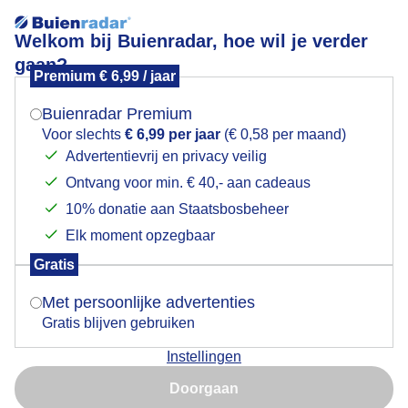
Welkom bij Buienradar, hoe wil je verder
gaan?
Premium € 6,99 / jaar
Mogen we je locatie gebruiken voor het
Zomerzon en heerlijk strandweer
weer?
Buienradar Premium
Voor slechts
€ 6,99 per jaar
(€ 0,58 per maand)
Advertentievrij en privacy veilig
Ontvang voor min. € 40,- aan cadeaus
Indien je hier nog geen akkoord op hebt gegeven,
verschijnt er zo een pop-up uit je browser waarin
10% donatie aan Staatsbosbeheer
deze toestemming gevraagd wordt.
Elk moment opzegbaar
Gratis
Is goed, toon de popup
Met persoonlijke advertenties
Gratis blijven gebruiken
Zomerzon en heerlijk strandweer
Instellingen
Nu niet, misschien later
Door: ria brasser
Gemaakt: 10-08-2023, 149x bekeken
Doorgaan
Gebruik je Safari en wil je niet elke dag deze pop-up zien?