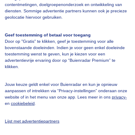
contentmetingen, doelgroepenonderzoek en ontwikkeling van
diensten. Sommige advertentie partners kunnen ook je precieze
Bedrijfsgegevens
geolocatie hiervoor gebruiken.
Veelgestelde vragen
Geef toestemming of betaal voor toegang
Contact
Door op "Gratis" te klikken, geef je toestemming voor alle
Toegankelijkheid
bovenstaande doeleinden. Indien je voor geen enkel doeleinde
toestemming wenst te geven, kun je kiezen voor een
Gebruikersvoorwaarden
advertentievrije ervaring door op “Buienradar Premium” te
klikken.
Adverteren
Buienradar Team
Jouw keuze geldt enkel voor Buienradar en kun je opnieuw
Privacy beleid
aanpassen of intrekken via “Privacy-instellingen” onderaan onze
website of in het menu van onze app. Lees meer in ons
privacy-
Cookie beleid
en
cookiebeleid
.
Privacy instellingen
Gratis weerdata
Lijst met advertentiepartners
@BuienradarNL