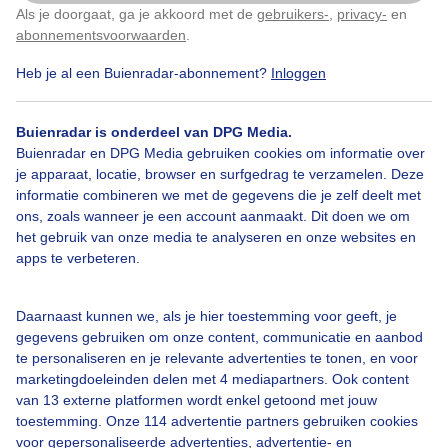
Als je doorgaat, ga je akkoord met de
gebruikers-
,
privacy-
en
Klik
hier
om dit aan te passen
abonnementsvoorwaarden
.
Heb je al een Buienradar-abonnement?
Inloggen
Heerlijkstrandweer
Zomerzon
Buienradar is onderdeel van DPG Media.
Buienradar en DPG Media gebruiken cookies om informatie over
Bekijk slideshow
je apparaat, locatie, browser en surfgedrag te verzamelen. Deze
informatie combineren we met de gegevens die je zelf deelt met
ons, zoals wanneer je een account aanmaakt. Dit doen we om
het gebruik van onze media te analyseren en onze websites en
apps te verbeteren.
Een moment geduld aub...
Daarnaast kunnen we, als je hier toestemming voor geeft, je
gegevens gebruiken om onze content, communicatie en aanbod
te personaliseren en je relevante advertenties te tonen, en voor
marketingdoeleinden delen met 4 mediapartners. Ook content
van 13 externe platformen wordt enkel getoond met jouw
toestemming. Onze 114 advertentie partners gebruiken cookies
voor gepersonaliseerde advertenties, advertentie- en
Over Buienradar