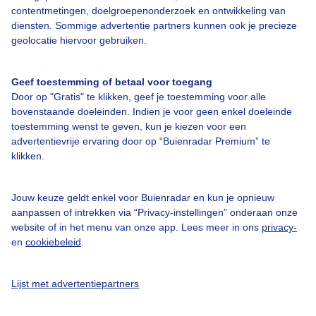
contentmetingen, doelgroepenonderzoek en ontwikkeling van
diensten. Sommige advertentie partners kunnen ook je precieze
geolocatie hiervoor gebruiken.
Geef toestemming of betaal voor toegang
Door op "Gratis" te klikken, geef je toestemming voor alle
Over Buienradar
bovenstaande doeleinden. Indien je voor geen enkel doeleinde
toestemming wenst te geven, kun je kiezen voor een
Bedrijfsgegevens
advertentievrije ervaring door op “Buienradar Premium” te
klikken.
Veelgestelde vragen
Contact
Jouw keuze geldt enkel voor Buienradar en kun je opnieuw
aanpassen of intrekken via “Privacy-instellingen” onderaan onze
Toegankelijkheid
website of in het menu van onze app. Lees meer in ons
privacy-
Gebruikersvoorwaarden
en
cookiebeleid
.
Adverteren
Lijst met advertentiepartners
Buienradar Team
Privacy beleid