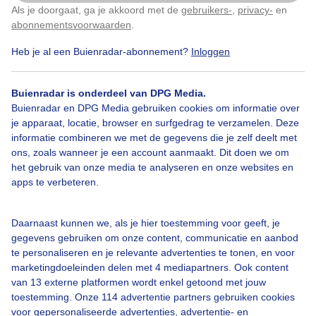
Als je doorgaat, ga je akkoord met de
gebruikers-
,
privacy-
en
Klik
hier
om dit aan te passen
Kats, Zeeland.
abonnementsvoorwaarden
.
Heb je al een Buienradar-abonnement?
Inloggen
Door: Geeske Harkema
Gemaakt: 02-08-2023, 539x bekeken
Buienradar is onderdeel van DPG Media.
Buienradar en DPG Media gebruiken cookies om informatie over
Regendruppels
Stromenderegen
Hibiscus
Blue
je apparaat, locatie, browser en surfgedrag te verzamelen. Deze
informatie combineren we met de gegevens die je zelf deelt met
ons, zoals wanneer je een account aanmaakt. Dit doen we om
Bird
het gebruik van onze media te analyseren en onze websites en
apps te verbeteren.
Bekijk slideshow
Daarnaast kunnen we, als je hier toestemming voor geeft, je
gegevens gebruiken om onze content, communicatie en aanbod
te personaliseren en je relevante advertenties te tonen, en voor
marketingdoeleinden delen met 4 mediapartners. Ook content
van 13 externe platformen wordt enkel getoond met jouw
toestemming. Onze 114 advertentie partners gebruiken cookies
Een moment geduld aub...
voor gepersonaliseerde advertenties, advertentie- en