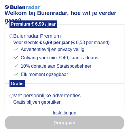
Welkom bij Buienradar, hoe wil je verder
gaan?
Premium € 6,99 / jaar
Mogen we je locatie gebruiken voor het
In de stromende regen......regendruppels op de
weer?
Hibiscus "Blue Bird"
Buienradar Premium
Voor slechts
€ 6,99 per jaar
(€ 0,58 per maand)
Advertentievrij en privacy veilig
Ontvang voor min. € 40,- aan cadeaus
Indien je hier nog geen akkoord op hebt gegeven,
verschijnt er zo een pop-up uit je browser waarin
10% donatie aan Staatsbosbeheer
deze toestemming gevraagd wordt.
Elk moment opzegbaar
Gratis
Is goed, toon de popup
Met persoonlijke advertenties
Gratis blijven gebruiken
Instellingen
Nu niet, misschien later
Doorgaan
Gebruik je Safari en wil je niet elke dag deze pop-up zien?