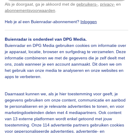
Als je doorgaat, ga je akkoord met de
gebruikers-
,
privacy-
en
Klik
hier
om dit aan te passen
Door: Maddy Koster
Gemaakt: 15-07-2023, 153x bekeken
abonnementsvoorwaarden
.
Heb je al een Buienradar-abonnement?
Inloggen
#wandelaars
Onstuimigezee
Wolken
Buienradar is onderdeel van DPG Media.
Buienradar en DPG Media gebruiken cookies om informatie over
je apparaat, locatie, browser en surfgedrag te verzamelen. Deze
informatie combineren we met de gegevens die je zelf deelt met
Bekijk slideshow
ons, zoals wanneer je een account aanmaakt. Dit doen we om
het gebruik van onze media te analyseren en onze websites en
apps te verbeteren.
Daarnaast kunnen we, als je hier toestemming voor geeft, je
Een moment geduld aub...
gegevens gebruiken om onze content, communicatie en aanbod
te personaliseren en je relevante advertenties te tonen, en voor
marketingdoeleinden delen met 4 mediapartners. Ook content
van 13 externe platformen wordt enkel getoond met jouw
toestemming. Onze 114 advertentie partners gebruiken cookies
voor gepersonaliseerde advertenties, advertentie- en