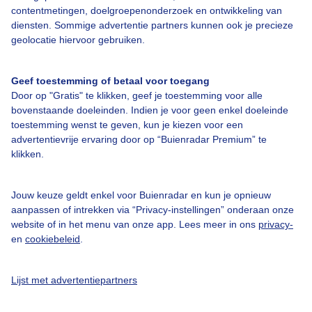
contentmetingen, doelgroepenonderzoek en ontwikkeling van
diensten. Sommige advertentie partners kunnen ook je precieze
Over Buienradar
geolocatie hiervoor gebruiken.
Bedrijfsgegevens
Geef toestemming of betaal voor toegang
Veelgestelde vragen
Door op "Gratis" te klikken, geef je toestemming voor alle
bovenstaande doeleinden. Indien je voor geen enkel doeleinde
Contact
toestemming wenst te geven, kun je kiezen voor een
advertentievrije ervaring door op “Buienradar Premium” te
Toegankelijkheid
klikken.
Gebruikersvoorwaarden
Adverteren
Jouw keuze geldt enkel voor Buienradar en kun je opnieuw
aanpassen of intrekken via “Privacy-instellingen” onderaan onze
Buienradar Team
website of in het menu van onze app. Lees meer in ons
privacy-
Privacy beleid
en
cookiebeleid
.
Cookie beleid
Lijst met advertentiepartners
Privacy instellingen
Gratis weerdata