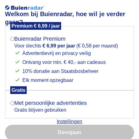
Welkom bij Buienradar, hoe wil je verder
gaan?
Premium € 6,99 / jaar
Mogen we je locatie gebruiken voor het
Lees meer.
weer?
Buienradar Premium
En dan weer veel blauw!
Voor slechts
€ 6,99 per jaar
(€ 0,58 per maand)
Advertentievrij en privacy veilig
Ontvang voor min. € 40,- aan cadeaus
Indien je hier nog geen akkoord op hebt gegeven,
verschijnt er zo een pop-up uit je browser waarin
10% donatie aan Staatsbosbeheer
deze toestemming gevraagd wordt.
Elk moment opzegbaar
Gratis
Is goed, toon de popup
Met persoonlijke advertenties
Gratis blijven gebruiken
Instellingen
Nu niet, misschien later
Helder weer, de Europoort is goed te zien
Doorgaan
Gebruik je Safari en wil je niet elke dag deze pop-up zien?