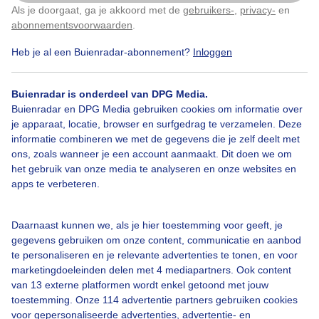
Maïsveld in de wind
Als je doorgaat, ga je akkoord met de
gebruikers-
,
privacy-
en
Klik
hier
om dit aan te passen
abonnementsvoorwaarden
.
Door: Astrid Wiessner Hoog
Gemaakt: 11-07-2023, 191x bekeken
Heb je al een Buienradar-abonnement?
Inloggen
Buienradar is onderdeel van DPG Media.
Buienradar en DPG Media gebruiken cookies om informatie over
Maisakker
Wolken
Wind
je apparaat, locatie, browser en surfgedrag te verzamelen. Deze
informatie combineren we met de gegevens die je zelf deelt met
ons, zoals wanneer je een account aanmaakt. Dit doen we om
Bekijk slideshow
het gebruik van onze media te analyseren en onze websites en
apps te verbeteren.
Daarnaast kunnen we, als je hier toestemming voor geeft, je
gegevens gebruiken om onze content, communicatie en aanbod
te personaliseren en je relevante advertenties te tonen, en voor
Een moment geduld aub...
marketingdoeleinden delen met 4 mediapartners. Ook content
van 13 externe platformen wordt enkel getoond met jouw
toestemming. Onze 114 advertentie partners gebruiken cookies
voor gepersonaliseerde advertenties, advertentie- en