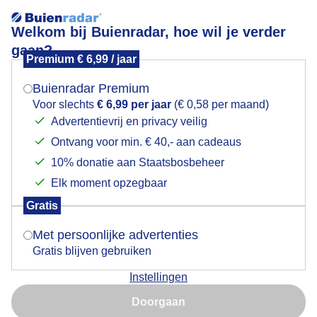
Welkom bij Buienradar, hoe wil je verder
gaan?
Premium € 6,99 / jaar
Mogen we je locatie gebruiken voor het
Maïsveld in de wind en vriendelijke bewolktelucht
weer?
Buienradar Premium
Voor slechts
€ 6,99 per jaar
(€ 0,58 per maand)
Advertentievrij en privacy veilig
Ontvang voor min. € 40,- aan cadeaus
Indien je hier nog geen akkoord op hebt gegeven,
verschijnt er zo een pop-up uit je browser waarin
10% donatie aan Staatsbosbeheer
deze toestemming gevraagd wordt.
Elk moment opzegbaar
Gratis
Is goed, toon de popup
Met persoonlijke advertenties
Gratis blijven gebruiken
Instellingen
Nu niet, misschien later
Doorgaan
Gebruik je Safari en wil je niet elke dag deze pop-up zien?