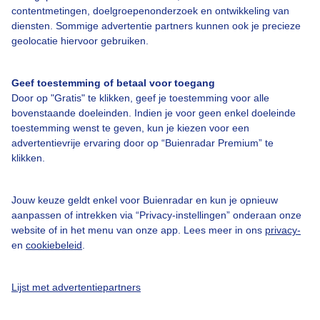
contentmetingen, doelgroepenonderzoek en ontwikkeling van
diensten. Sommige advertentie partners kunnen ook je precieze
geolocatie hiervoor gebruiken.
Over Buienradar
Geef toestemming of betaal voor toegang
Bedrijfsgegevens
Door op "Gratis" te klikken, geef je toestemming voor alle
bovenstaande doeleinden. Indien je voor geen enkel doeleinde
Veelgestelde vragen
toestemming wenst te geven, kun je kiezen voor een
Contact
advertentievrije ervaring door op “Buienradar Premium” te
klikken.
Toegankelijkheid
Gebruikersvoorwaarden
Jouw keuze geldt enkel voor Buienradar en kun je opnieuw
aanpassen of intrekken via “Privacy-instellingen” onderaan onze
Adverteren
website of in het menu van onze app. Lees meer in ons
privacy-
Buienradar Team
en
cookiebeleid
.
Privacy beleid
Lijst met advertentiepartners
Cookie beleid
Privacy instellingen