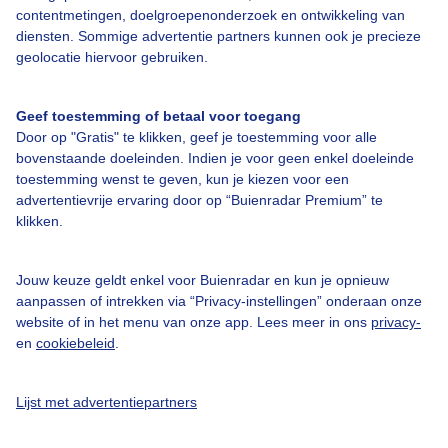
contentmetingen, doelgroepenonderzoek en ontwikkeling van
diensten. Sommige advertentie partners kunnen ook je precieze
Bedrijfsgegevens
geolocatie hiervoor gebruiken.
Veelgestelde vragen
Geef toestemming of betaal voor toegang
Contact
Door op "Gratis" te klikken, geef je toestemming voor alle
Toegankelijkheid
bovenstaande doeleinden. Indien je voor geen enkel doeleinde
toestemming wenst te geven, kun je kiezen voor een
Gebruikersvoorwaarden
advertentievrije ervaring door op “Buienradar Premium” te
klikken.
Adverteren
Buienradar Team
Jouw keuze geldt enkel voor Buienradar en kun je opnieuw
Privacy beleid
aanpassen of intrekken via “Privacy-instellingen” onderaan onze
website of in het menu van onze app. Lees meer in ons
privacy-
Cookie beleid
en
cookiebeleid
.
Privacy instellingen
Gratis weerdata
Lijst met advertentiepartners
@BuienradarNL