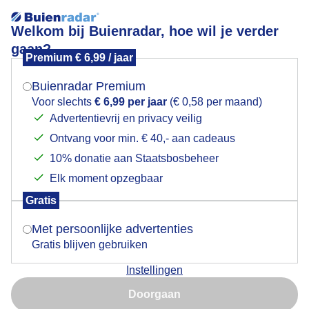
Welkom bij Buienradar, hoe wil je verder
gaan?
Premium € 6,99 / jaar
Mogen we je locatie gebruiken voor het
Vrij zonnig en rustig fietsweer
weer?
Buienradar Premium
Voor slechts
€ 6,99 per jaar
(€ 0,58 per maand)
Advertentievrij en privacy veilig
Ontvang voor min. € 40,- aan cadeaus
Indien je hier nog geen akkoord op hebt gegeven,
verschijnt er zo een pop-up uit je browser waarin
10% donatie aan Staatsbosbeheer
deze toestemming gevraagd wordt.
Elk moment opzegbaar
Gratis
Is goed, toon de popup
Met persoonlijke advertenties
Gratis blijven gebruiken
Vrij zonnig en rustig fietsweer
Instellingen
Nu niet, misschien later
Door: ria brasser
Gemaakt: 06-07-2023, 126x bekeken
Doorgaan
Gebruik je Safari en wil je niet elke dag deze pop-up zien?