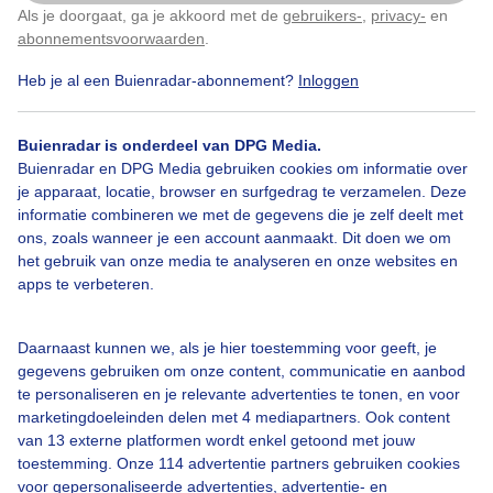
Als je doorgaat, ga je akkoord met de
gebruikers-
,
privacy-
en
Klik
hier
om dit aan te passen
abonnementsvoorwaarden
.
Heb je al een Buienradar-abonnement?
Inloggen
Vrijzonnigweer
Toerfietsers
Rustigweer
Buienradar is onderdeel van DPG Media.
Buienradar en DPG Media gebruiken cookies om informatie over
Bekijk slideshow
je apparaat, locatie, browser en surfgedrag te verzamelen. Deze
informatie combineren we met de gegevens die je zelf deelt met
ons, zoals wanneer je een account aanmaakt. Dit doen we om
het gebruik van onze media te analyseren en onze websites en
apps te verbeteren.
Een moment geduld aub...
Daarnaast kunnen we, als je hier toestemming voor geeft, je
gegevens gebruiken om onze content, communicatie en aanbod
te personaliseren en je relevante advertenties te tonen, en voor
marketingdoeleinden delen met 4 mediapartners. Ook content
van 13 externe platformen wordt enkel getoond met jouw
toestemming. Onze 114 advertentie partners gebruiken cookies
voor gepersonaliseerde advertenties, advertentie- en
Over Buienradar