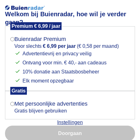
Welkom bij Buienradar, hoe wil je verder
gaan?
Premium € 6,99 / jaar
Mogen we je locatie gebruiken voor het
Druiventrosjes
weer?
Buienradar Premium
Voor slechts
€ 6,99 per jaar
(€ 0,58 per maand)
Advertentievrij en privacy veilig
Ontvang voor min. € 40,- aan cadeaus
Indien je hier nog geen akkoord op hebt gegeven,
verschijnt er zo een pop-up uit je browser waarin
10% donatie aan Staatsbosbeheer
deze toestemming gevraagd wordt.
Elk moment opzegbaar
Gratis
Is goed, toon de popup
Met persoonlijke advertenties
Gratis blijven gebruiken
Instellingen
Nu niet, misschien later
Doorgaan
Gebruik je Safari en wil je niet elke dag deze pop-up zien?