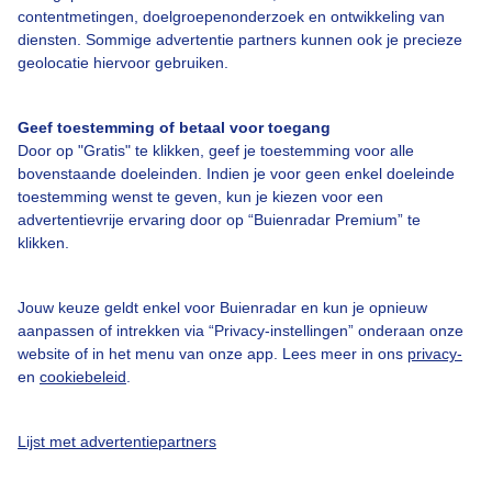
contentmetingen, doelgroepenonderzoek en ontwikkeling van
diensten. Sommige advertentie partners kunnen ook je precieze
geolocatie hiervoor gebruiken.
Geef toestemming of betaal voor toegang
Over Buienradar
Door op "Gratis" te klikken, geef je toestemming voor alle
bovenstaande doeleinden. Indien je voor geen enkel doeleinde
toestemming wenst te geven, kun je kiezen voor een
Bedrijfsgegevens
advertentievrije ervaring door op “Buienradar Premium” te
klikken.
Veelgestelde vragen
Contact
Jouw keuze geldt enkel voor Buienradar en kun je opnieuw
Toegankelijkheid
aanpassen of intrekken via “Privacy-instellingen” onderaan onze
website of in het menu van onze app. Lees meer in ons
privacy-
Gebruikersvoorwaarden
en
cookiebeleid
.
Adverteren
Buienradar Team
Lijst met advertentiepartners
Privacy beleid