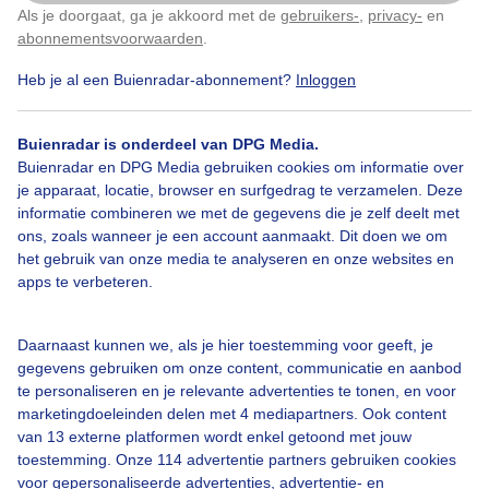
Zojuist in de tuin. Nog niet eerder zoveel druiven
Als je doorgaat, ga je akkoord met de
gebruikers-
,
privacy-
en
Klik
hier
om dit aan te passen
gehad. Deze lopen vele meters door over de schutting
abonnementsvoorwaarden
.
Nog even groeien en blauw worden dat wordt smulle,
ook voor de vogels haha. Fijn weekend
Heb je al een Buienradar-abonnement?
Inloggen
Door: Dilia van Zon
Gemaakt: 30-06-2023, 183x bekeken
Buienradar is onderdeel van DPG Media.
Buienradar en DPG Media gebruiken cookies om informatie over
je apparaat, locatie, browser en surfgedrag te verzamelen. Deze
informatie combineren we met de gegevens die je zelf deelt met
Druiventrosjes
ons, zoals wanneer je een account aanmaakt. Dit doen we om
het gebruik van onze media te analyseren en onze websites en
apps te verbeteren.
Bekijk slideshow
Daarnaast kunnen we, als je hier toestemming voor geeft, je
gegevens gebruiken om onze content, communicatie en aanbod
te personaliseren en je relevante advertenties te tonen, en voor
marketingdoeleinden delen met 4 mediapartners. Ook content
van 13 externe platformen wordt enkel getoond met jouw
toestemming. Onze 114 advertentie partners gebruiken cookies
Een moment geduld aub...
voor gepersonaliseerde advertenties, advertentie- en