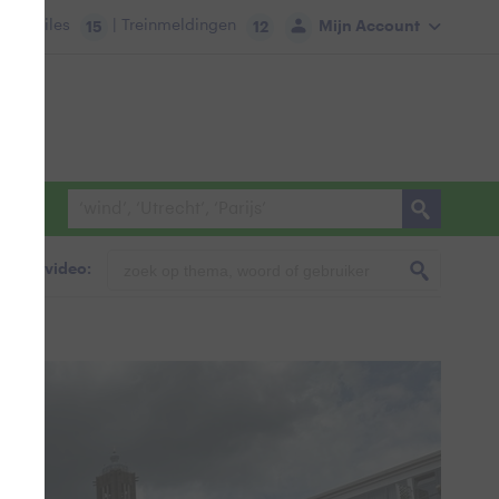
tie:
Files
| Treinmeldingen
Mijn Account
15
12
foto & video: