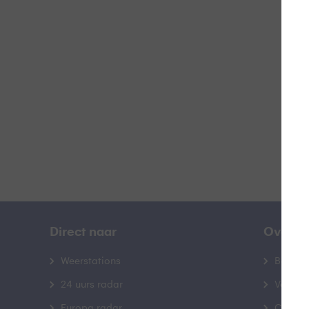
Z
B
Direct naar
Over B
Weerstations
Bedrij
24 uurs radar
Veelge
Europa radar
Contac