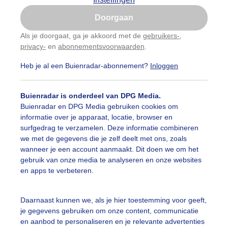
Is goed, toon de popup
Doorgaan
Nu niet, misschien later
Als je doorgaat, ga je akkoord met de
gebruikers-
,
privacy-
en
abonnementsvoorwaarden
.
Gebruik je Safari en wil je niet elke dag deze pop-up
zien?
Heb je al een Buienradar-abonnement?
Inloggen
Klik
hier
om dit aan te passen
Buienradar is onderdeel van DPG Media.
Buienradar en DPG Media gebruiken cookies om
informatie over je apparaat, locatie, browser en
surfgedrag te verzamelen. Deze informatie combineren
we met de gegevens die je zelf deelt met ons, zoals
wanneer je een account aanmaakt. Dit doen we om het
gebruik van onze media te analyseren en onze websites
en apps te verbeteren.
are wolk
Daarnaast kunnen we, als je hier toestemming voor geeft,
je gegevens gebruiken om onze content, communicatie
r: Anita Maes-Kuppens
Gemaakt: 27-06-2023, 161x bekeken
en aanbod te personaliseren en je relevante advertenties