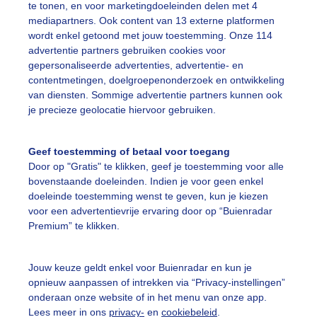
te tonen, en voor marketingdoeleinden delen met 4
mediapartners. Ook content van 13 externe platformen
warebewolking
Fonteinwater
wordt enkel getoond met jouw toestemming. Onze 114
advertentie partners gebruiken cookies voor
gepersonaliseerde advertenties, advertentie- en
ekijk slideshow
contentmetingen, doelgroepenonderzoek en ontwikkeling
van diensten. Sommige advertentie partners kunnen ook
je precieze geolocatie hiervoor gebruiken.
Geef toestemming of betaal voor toegang
Door op "Gratis" te klikken, geef je toestemming voor alle
Een moment geduld
bovenstaande doeleinden. Indien je voor geen enkel
doeleinde toestemming wenst te geven, kun je kiezen
voor een advertentievrije ervaring door op “Buienradar
Premium” te klikken.
uienradar
Mijn weer
Jouw keuze geldt enkel voor Buienradar en kun je
fsgegevens
De Bilt
opnieuw aanpassen of intrekken via “Privacy-instellingen”
stelde vragen
onderaan onze website of in het menu van onze app.
Lees meer in ons
privacy-
en
cookiebeleid
.
t