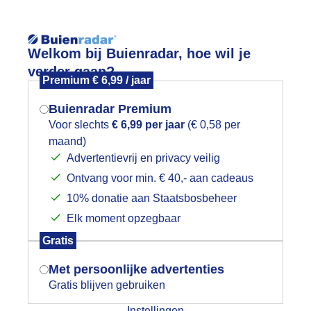
Reisinforma
Welkom bij Buienradar, hoe wil je
verder gaan?
Premium € 6,99 / jaar
Buienradar Premium
Voor slechts
€ 6,99 per jaar
(€ 0,58 per
wijd
Foto en video
Weerzine
maand)
Mogen we je locatie gebruiken voor
Advertentievrij en privacy veilig
het weer?
Zoeken in 
Ontvang voor min. € 40,- aan cadeaus
10% donatie aan Staatsbosbeheer
innenstad Weert
Elk moment opzegbaar
Indien je hier nog geen akkoord op hebt
Gratis
gegeven, verschijnt er zo een pop-up uit
je browser waarin deze toestemming
Met persoonlijke advertenties
gevraagd wordt.
Gratis blijven gebruiken
Instellingen