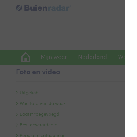
Mijn weer
Nederland
Wereld
Foto en video
B
Uitgelicht
Weerfoto van de week
Laatst toegevoegd
Best gewaardeerd
Populaire categorieën