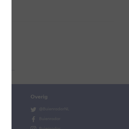
 aub...
Overig
@BuienradarNL
Buienradar
Buienradar