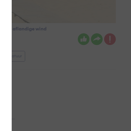
matig aflandige wind
emperatuur
 aub...