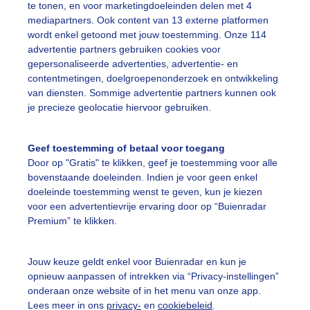
te tonen, en voor marketingdoeleinden delen met 4
mediapartners. Ook content van 13 externe platformen
wordt enkel getoond met jouw toestemming. Onze 114
advertentie partners gebruiken cookies voor
gepersonaliseerde advertenties, advertentie- en
novergoten strandweer de temperatuur is al aangenamer 
contentmetingen, doelgroepenonderzoek en ontwikkeling
van diensten. Sommige advertentie partners kunnen ook
r: ria brasser
Gemaakt: 14-06-2023, 431x bekeken
je precieze geolocatie hiervoor gebruiken.
angenaamstrandweer
Matigaflandigewind
Aangenameret
Geef toestemming of betaal voor toegang
Door op "Gratis" te klikken, geef je toestemming voor alle
bovenstaande doeleinden. Indien je voor geen enkel
ekijk slideshow
doeleinde toestemming wenst te geven, kun je kiezen
voor een advertentievrije ervaring door op “Buienradar
Premium” te klikken.
Jouw keuze geldt enkel voor Buienradar en kun je
opnieuw aanpassen of intrekken via “Privacy-instellingen”
Een moment geduld
onderaan onze website of in het menu van onze app.
Lees meer in ons
privacy-
en
cookiebeleid
.