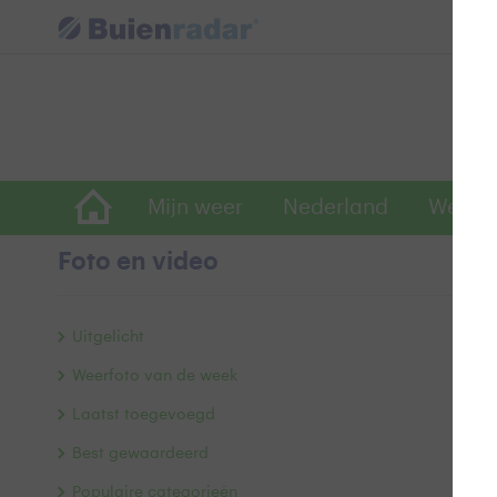
Mijn weer
Nederland
Wereld
Foto en video
S
Uitgelicht
Weerfoto van de week
Laatst toegevoegd
Best gewaardeerd
Populaire categorieën