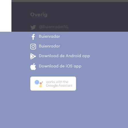
Overig
@BuienradarNL
Buienradar
Buienradar
Download de Android app
Download de iOS app