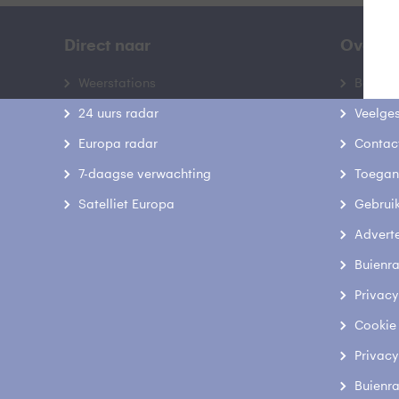
Direct naar
Over B
Weerstations
Bedrij
24 uurs radar
Veelge
Europa radar
Contac
7-daagse verwachting
Toegank
Satelliet Europa
Gebrui
Advert
Buienr
Privacy
Cookie
Privacy
Buienr