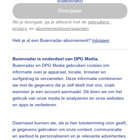
Is goed, toon de popup
Doorgaan
Nu niet, misschien later
Als je doorgaat, ga je akkoord met de
gebruikers-
,
privacy-
en
abonnementsvoorwaarden
.
Gebruik je Safari en wil je niet elke dag deze pop-up
zien?
Heb je al een Buienradar-abonnement?
Inloggen
Klik
hier
om dit aan te passen
Buienradar is onderdeel van DPG Media.
Buienradar en DPG Media gebruiken cookies om
informatie over je apparaat, locatie, browser en
surfgedrag te verzamelen. Deze informatie combineren
we met de gegevens die je zelf deelt met ons, zoals
wanneer je een account aanmaakt. Dit doen we om het
gebruik van onze media te analyseren en onze websites
en apps te verbeteren.
Daarnaast kunnen we, als je hier toestemming voor geeft,
je gegevens gebruiken om onze content, communicatie
en aanbod te personaliseren en je relevante advertenties