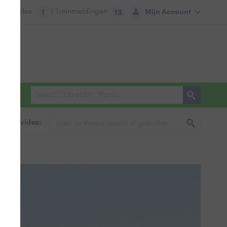
tie:
Files
| Treinmeldingen
Mijn Account
1
13
foto & video: