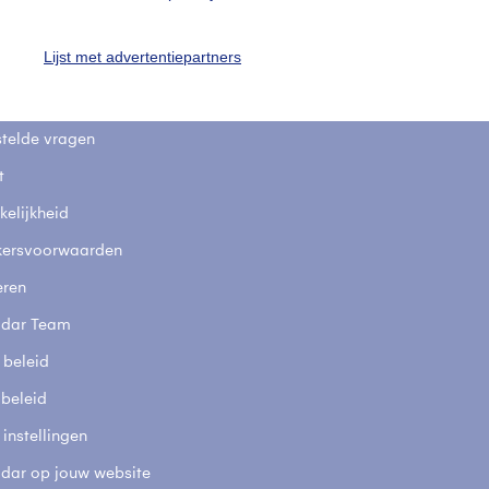
uienradar
Mijn weer
Lijst met advertentiepartners
fsgegevens
De Bilt
stelde vragen
t
elijkheid
kersvoorwaarden
eren
adar Team
 beleid
 beleid
 instellingen
adar op jouw website