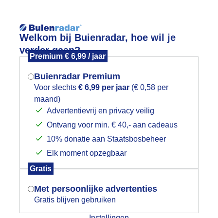
Reisinforma
Welkom bij Buienradar, hoe wil je
verder gaan?
Premium € 6,99 / jaar
Buienradar Premium
Voor slechts
€ 6,99 per jaar
(€ 0,58 per
wijd
Foto en video
Weerzine
maand)
Mogen we je locatie gebruiken voor
Advertentievrij en privacy veilig
het weer?
Zoeken in 
Ontvang voor min. € 40,- aan cadeaus
10% donatie aan Staatsbosbeheer
trandweer
Elk moment opzegbaar
Indien je hier nog geen akkoord op hebt
Gratis
gegeven, verschijnt er zo een pop-up uit
je browser waarin deze toestemming
Met persoonlijke advertenties
gevraagd wordt.
Gratis blijven gebruiken
Instellingen