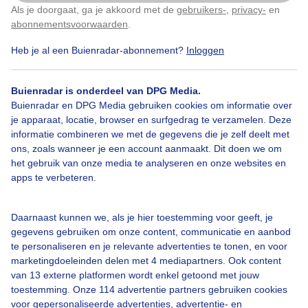
Als je doorgaat, ga je akkoord met de
gebruikers-
,
privacy-
en
Klik
hier
om dit aan te passen
abonnementsvoorwaarden
.
Heb je al een Buienradar-abonnement?
Inloggen
Zwoele
Zomeravond
Zonsondergang
Buienradar is onderdeel van DPG Media.
Buienradar en DPG Media gebruiken cookies om informatie over
je apparaat, locatie, browser en surfgedrag te verzamelen. Deze
Bekijk slideshow
informatie combineren we met de gegevens die je zelf deelt met
ons, zoals wanneer je een account aanmaakt. Dit doen we om
het gebruik van onze media te analyseren en onze websites en
apps te verbeteren.
Een moment geduld aub...
Daarnaast kunnen we, als je hier toestemming voor geeft, je
gegevens gebruiken om onze content, communicatie en aanbod
te personaliseren en je relevante advertenties te tonen, en voor
marketingdoeleinden delen met 4 mediapartners. Ook content
van 13 externe platformen wordt enkel getoond met jouw
toestemming. Onze 114 advertentie partners gebruiken cookies
voor gepersonaliseerde advertenties, advertentie- en