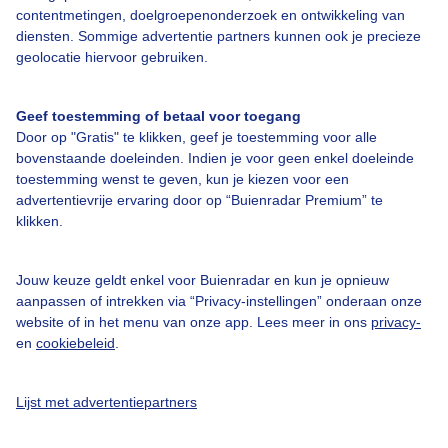
Over Buienradar
contentmetingen, doelgroepenonderzoek en ontwikkeling van
diensten. Sommige advertentie partners kunnen ook je precieze
geolocatie hiervoor gebruiken.
Bedrijfsgegevens
Veelgestelde vragen
Geef toestemming of betaal voor toegang
Door op "Gratis" te klikken, geef je toestemming voor alle
Contact
bovenstaande doeleinden. Indien je voor geen enkel doeleinde
Toegankelijkheid
toestemming wenst te geven, kun je kiezen voor een
advertentievrije ervaring door op “Buienradar Premium” te
Gebruikersvoorwaarden
klikken.
Adverteren
Buienradar Team
Jouw keuze geldt enkel voor Buienradar en kun je opnieuw
aanpassen of intrekken via “Privacy-instellingen” onderaan onze
Privacy beleid
website of in het menu van onze app. Lees meer in ons
privacy-
en
cookiebeleid
.
Cookie beleid
Privacy instellingen
Lijst met advertentiepartners
Gratis weerdata