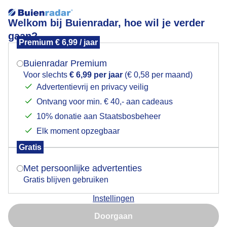
Welkom bij Buienradar, hoe wil je verder
gaan?
Premium € 6,99 / jaar
Mogen we je locatie gebruiken voor het
ZONSONDERGANG
weer?
Buienradar Premium
Voor slechts
€ 6,99 per jaar
(€ 0,58 per maand)
Advertentievrij en privacy veilig
Ontvang voor min. € 40,- aan cadeaus
Indien je hier nog geen akkoord op hebt gegeven,
verschijnt er zo een pop-up uit je browser waarin
10% donatie aan Staatsbosbeheer
deze toestemming gevraagd wordt.
Elk moment opzegbaar
Gratis
Is goed, toon de popup
Met persoonlijke advertenties
Gratis blijven gebruiken
Zwoele Zomeravond , mooi om bij het nu rustige weer
Instellingen
naar de Zonsondergang te kijken
Nu niet, misschien later
Doorgaan
Door: Nellie Bartels
Gemaakt: 10-06-2023, 146x bekeken
Gebruik je Safari en wil je niet elke dag deze pop-up zien?