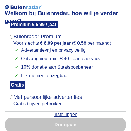
Welkom bij Buienradar, hoe wil je verder
gaan?
Premium € 6,99 / jaar
Mogen we je locatie gebruiken voor het
Genieten.....
weer?
Buienradar Premium
Voor slechts
€ 6,99 per jaar
(€ 0,58 per maand)
Advertentievrij en privacy veilig
Ontvang voor min. € 40,- aan cadeaus
Indien je hier nog geen akkoord op hebt gegeven,
verschijnt er zo een pop-up uit je browser waarin
10% donatie aan Staatsbosbeheer
deze toestemming gevraagd wordt.
Elk moment opzegbaar
Gratis
Is goed, toon de popup
Met persoonlijke advertenties
Gratis blijven gebruiken
Instellingen
Nu niet, misschien later
Doorgaan
Gebruik je Safari en wil je niet elke dag deze pop-up zien?