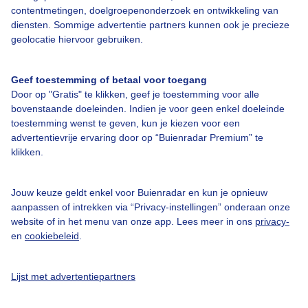
contentmetingen, doelgroepenonderzoek en ontwikkeling van
diensten. Sommige advertentie partners kunnen ook je precieze
geolocatie hiervoor gebruiken.
Over Buienradar
Geef toestemming of betaal voor toegang
Bedrijfsgegevens
Door op "Gratis" te klikken, geef je toestemming voor alle
bovenstaande doeleinden. Indien je voor geen enkel doeleinde
Veelgestelde vragen
toestemming wenst te geven, kun je kiezen voor een
Contact
advertentievrije ervaring door op “Buienradar Premium” te
klikken.
Toegankelijkheid
Gebruikersvoorwaarden
Jouw keuze geldt enkel voor Buienradar en kun je opnieuw
aanpassen of intrekken via “Privacy-instellingen” onderaan onze
Adverteren
website of in het menu van onze app. Lees meer in ons
privacy-
Buienradar Team
en
cookiebeleid
.
Privacy beleid
Lijst met advertentiepartners
Cookie beleid
Privacy instellingen