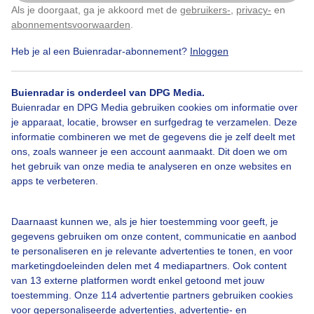
Zo prachtig, ...... Vanmiddag
Als je doorgaat, ga je akkoord met de
gebruikers-
,
privacy-
en
Klik
hier
om dit aan te passen
abonnementsvoorwaarden
.
Door: Dilia van Zon
Gemaakt: 04-06-2023, 101x bekeken
Heb je al een Buienradar-abonnement?
Inloggen
Buienradar is onderdeel van DPG Media.
Buienradar en DPG Media gebruiken cookies om informatie over
Lupine
Klaprozen
je apparaat, locatie, browser en surfgedrag te verzamelen. Deze
informatie combineren we met de gegevens die je zelf deelt met
ons, zoals wanneer je een account aanmaakt. Dit doen we om
Bekijk slideshow
het gebruik van onze media te analyseren en onze websites en
apps te verbeteren.
Daarnaast kunnen we, als je hier toestemming voor geeft, je
gegevens gebruiken om onze content, communicatie en aanbod
te personaliseren en je relevante advertenties te tonen, en voor
Een moment geduld aub...
marketingdoeleinden delen met 4 mediapartners. Ook content
van 13 externe platformen wordt enkel getoond met jouw
toestemming. Onze 114 advertentie partners gebruiken cookies
voor gepersonaliseerde advertenties, advertentie- en