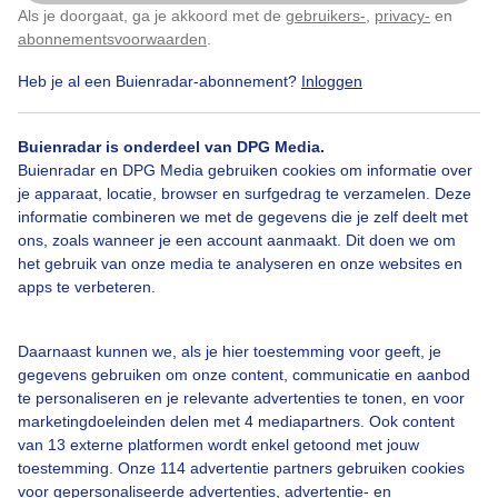
Als je doorgaat, ga je akkoord met de
gebruikers-
,
privacy-
en
Klik
hier
om dit aan te passen
abonnementsvoorwaarden
.
Onder de terrasverwarmer in de jas op terras
Heb je al een Buienradar-abonnement?
Inloggen
Door: ria brasser
Gemaakt: 20-04-2023, 166x bekeken
Buienradar is onderdeel van DPG Media.
Buienradar en DPG Media gebruiken cookies om informatie over
je apparaat, locatie, browser en surfgedrag te verzamelen. Deze
informatie combineren we met de gegevens die je zelf deelt met
Indejasopterras
Terrasverwarmer
ons, zoals wanneer je een account aanmaakt. Dit doen we om
het gebruik van onze media te analyseren en onze websites en
apps te verbeteren.
Bekijk slideshow
Daarnaast kunnen we, als je hier toestemming voor geeft, je
gegevens gebruiken om onze content, communicatie en aanbod
te personaliseren en je relevante advertenties te tonen, en voor
marketingdoeleinden delen met 4 mediapartners. Ook content
van 13 externe platformen wordt enkel getoond met jouw
Een moment geduld aub...
toestemming. Onze 114 advertentie partners gebruiken cookies
voor gepersonaliseerde advertenties, advertentie- en