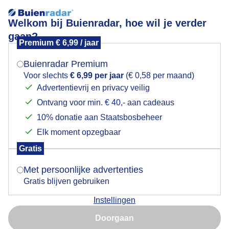
Welkom bij Buienradar, hoe wil je verder
gaan?
Premium € 6,99 / jaar
Mogen we je locatie gebruiken voor het
Lees meer.
weer?
Buienradar Premium
In de jas op terras
Voor slechts
€ 6,99 per jaar
(€ 0,58 per maand)
Advertentievrij en privacy veilig
Ontvang voor min. € 40,- aan cadeaus
Indien je hier nog geen akkoord op hebt gegeven,
verschijnt er zo een pop-up uit je browser waarin
10% donatie aan Staatsbosbeheer
deze toestemming gevraagd wordt.
Elk moment opzegbaar
Gratis
Is goed, toon de popup
Met persoonlijke advertenties
Gratis blijven gebruiken
Instellingen
Nu niet, misschien later
Doorgaan
Gebruik je Safari en wil je niet elke dag deze pop-up zien?