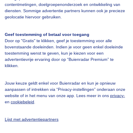
contentmetingen, doelgroepenonderzoek en ontwikkeling van
diensten. Sommige advertentie partners kunnen ook je precieze
geolocatie hiervoor gebruiken.
Geef toestemming of betaal voor toegang
Over Buienradar
Door op "Gratis" te klikken, geef je toestemming voor alle
bovenstaande doeleinden. Indien je voor geen enkel doeleinde
Bedrijfsgegevens
toestemming wenst te geven, kun je kiezen voor een
advertentievrije ervaring door op “Buienradar Premium” te
Veelgestelde vragen
klikken.
Contact
Toegankelijkheid
Jouw keuze geldt enkel voor Buienradar en kun je opnieuw
aanpassen of intrekken via “Privacy-instellingen” onderaan onze
Gebruikersvoorwaarden
website of in het menu van onze app. Lees meer in ons
privacy-
en
cookiebeleid
.
Adverteren
Buienradar Team
Lijst met advertentiepartners
Privacy beleid