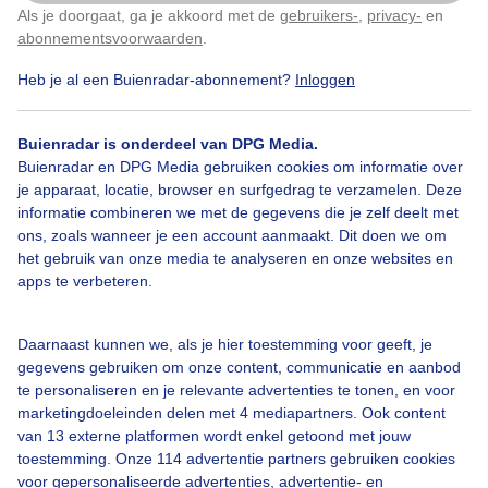
Zojuist in de regen. Fijne dag
Als je doorgaat, ga je akkoord met de
gebruikers-
,
privacy-
en
Klik
hier
om dit aan te passen
abonnementsvoorwaarden
.
Door: Dilia van Zon
Gemaakt: 20-04-2023, 164x bekeken
Heb je al een Buienradar-abonnement?
Inloggen
Buienradar is onderdeel van DPG Media.
Buienradar en DPG Media gebruiken cookies om informatie over
Hooiwagen
Regendruppels
Regen
je apparaat, locatie, browser en surfgedrag te verzamelen. Deze
informatie combineren we met de gegevens die je zelf deelt met
ons, zoals wanneer je een account aanmaakt. Dit doen we om
Bekijk slideshow
het gebruik van onze media te analyseren en onze websites en
apps te verbeteren.
Daarnaast kunnen we, als je hier toestemming voor geeft, je
gegevens gebruiken om onze content, communicatie en aanbod
te personaliseren en je relevante advertenties te tonen, en voor
Een moment geduld aub...
marketingdoeleinden delen met 4 mediapartners. Ook content
van 13 externe platformen wordt enkel getoond met jouw
toestemming. Onze 114 advertentie partners gebruiken cookies
voor gepersonaliseerde advertenties, advertentie- en