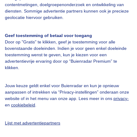
contentmetingen, doelgroepenonderzoek en ontwikkeling van
diensten. Sommige advertentie partners kunnen ook je precieze
geolocatie hiervoor gebruiken.
Over Buienradar
Geef toestemming of betaal voor toegang
Bedrijfsgegevens
Door op "Gratis" te klikken, geef je toestemming voor alle
bovenstaande doeleinden. Indien je voor geen enkel doeleinde
Veelgestelde vragen
toestemming wenst te geven, kun je kiezen voor een
Contact
advertentievrije ervaring door op “Buienradar Premium” te
klikken.
Toegankelijkheid
Gebruikersvoorwaarden
Jouw keuze geldt enkel voor Buienradar en kun je opnieuw
aanpassen of intrekken via “Privacy-instellingen” onderaan onze
Adverteren
website of in het menu van onze app. Lees meer in ons
privacy-
Buienradar Team
en
cookiebeleid
.
Privacy beleid
Lijst met advertentiepartners
Cookie beleid
Privacy instellingen