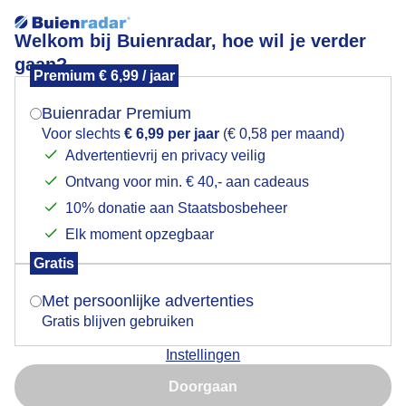
Welkom bij Buienradar, hoe wil je verder
gaan?
Premium € 6,99 / jaar
Mogen we je locatie gebruiken voor het
Hooiwagens komen ook weer tevoorschijn
weer?
Buienradar Premium
Voor slechts
€ 6,99 per jaar
(€ 0,58 per maand)
Advertentievrij en privacy veilig
Ontvang voor min. € 40,- aan cadeaus
Indien je hier nog geen akkoord op hebt gegeven,
verschijnt er zo een pop-up uit je browser waarin
10% donatie aan Staatsbosbeheer
deze toestemming gevraagd wordt.
Elk moment opzegbaar
Gratis
Is goed, toon de popup
Met persoonlijke advertenties
Gratis blijven gebruiken
Instellingen
Nu niet, misschien later
Doorgaan
Gebruik je Safari en wil je niet elke dag deze pop-up zien?