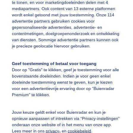
te tonen, en voor marketingdoeleinden delen met 4
mediapartners. Ook content van 13 externe platformen
rijsenregen
Natuur
Dieren
wordt enkel getoond met jouw toestemming. Onze 114
advertentie partners gebruiken cookies voor
gepersonaliseerde advertenties, advertentie- en
ekijk slideshow
contentmetingen, doelgroepenonderzoek en ontwikkeling
van diensten. Sommige advertentie partners kunnen ook
je precieze geolocatie hiervoor gebruiken.
Geef toestemming of betaal voor toegang
Door op "Gratis" te klikken, geef je toestemming voor alle
Een moment geduld
bovenstaande doeleinden. Indien je voor geen enkel
doeleinde toestemming wenst te geven, kun je kiezen
voor een advertentievrije ervaring door op “Buienradar
Premium” te klikken.
uienradar
Mijn weer
Jouw keuze geldt enkel voor Buienradar en kun je
fsgegevens
De Bilt
opnieuw aanpassen of intrekken via “Privacy-instellingen”
stelde vragen
onderaan onze website of in het menu van onze app.
Lees meer in ons
privacy-
en
cookiebeleid
.
t