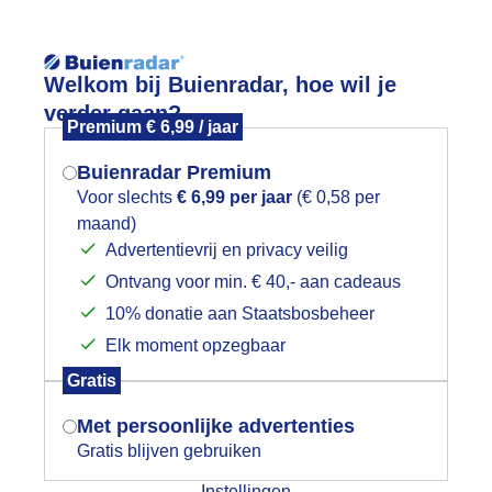
Reisinforma
Welkom bij Buienradar, hoe wil je
verder gaan?
Premium € 6,99 / jaar
Buienradar Premium
Voor slechts
€ 6,99 per jaar
(€ 0,58 per
wijd
Foto en video
Weerzine
maand)
Mogen we je locatie gebruiken voor
Advertentievrij en privacy veilig
het weer?
Zoeken in 
Ontvang voor min. € 40,- aan cadeaus
10% donatie aan Staatsbosbeheer
rijs en regen waterplassen in de paa
Elk moment opzegbaar
Indien je hier nog geen akkoord op hebt
Gratis
gegeven, verschijnt er zo een pop-up uit
je browser waarin deze toestemming
Met persoonlijke advertenties
gevraagd wordt.
Gratis blijven gebruiken
Instellingen