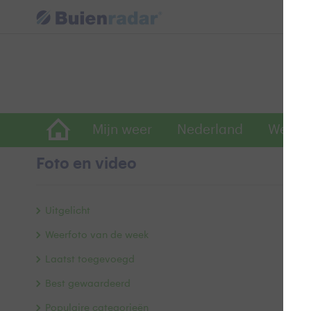
Mijn weer
Nederland
Wereld
Foto en video
g
Uitgelicht
Weerfoto van de week
Laatst toegevoegd
Best gewaardeerd
Populaire categorieën