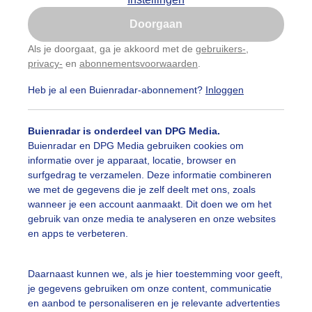
Is goed, toon de popup
Doorgaan
Nu niet, misschien later
Als je doorgaat, ga je akkoord met de
gebruikers-
,
privacy-
en
abonnementsvoorwaarden
.
Gebruik je Safari en wil je niet elke dag deze pop-up
zien?
Heb je al een Buienradar-abonnement?
Inloggen
Klik
hier
om dit aan te passen
Buienradar is onderdeel van DPG Media.
Buienradar en DPG Media gebruiken cookies om
informatie over je apparaat, locatie, browser en
surfgedrag te verzamelen. Deze informatie combineren
we met de gegevens die je zelf deelt met ons, zoals
wanneer je een account aanmaakt. Dit doen we om het
gebruik van onze media te analyseren en onze websites
en apps te verbeteren.
js en regen
Daarnaast kunnen we, als je hier toestemming voor geeft,
je gegevens gebruiken om onze content, communicatie
r: Piet Grim
Gemaakt: 01-04-2023, 192x bekeken
en aanbod te personaliseren en je relevante advertenties