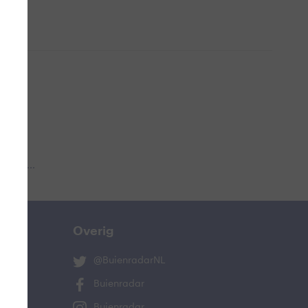
 aub...
Overig
@BuienradarNL
Buienradar
Buienradar