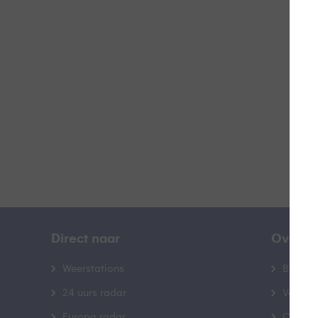
G
B
Direct naar
Over B
Weerstations
Bedrij
24 uurs radar
Veelge
Europa radar
Contac