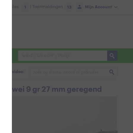
tie:
Files
| Treinmeldingen
Mijn Account
1
13
foto & video:
rden wei 9 gr 27 mm geregend