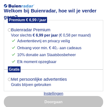
Welkom bij Buienradar, hoe wil je verder
gaan?
Premium € 6,99 / jaar
Mogen we je locatie gebruiken voor het
Lees meer.
weer?
Buienradar Premium
Lente
Voor slechts
€ 6,99 per jaar
(€ 0,58 per maand)
Advertentievrij en privacy veilig
Ontvang voor min. € 40,- aan cadeaus
Indien je hier nog geen akkoord op hebt gegeven,
verschijnt er zo een pop-up uit je browser waarin
10% donatie aan Staatsbosbeheer
deze toestemming gevraagd wordt.
Elk moment opzegbaar
Gratis
Is goed, toon de popup
Met persoonlijke advertenties
Gratis blijven gebruiken
Instellingen
Nu niet, misschien later
De kastanjeboom begint ook uit te lopen.....Lente...
Doorgaan
Gebruik je Safari en wil je niet elke dag deze pop-up zien?