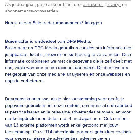
Als je doorgaat, ga je akkoord met de
gebruikers-
,
privacy-
en
Klik
hier
om dit aan te passen
Door: Ton Wesselius
Gemaakt: 28-03-2023, 159x bekeken
abonnementsvoorwaarden
.
Heb je al een Buienradar-abonnement?
Inloggen
Kastanjeblad
Lente
Natuur
Buienradar is onderdeel van DPG Media.
Buienradar en DPG Media gebruiken cookies om informatie over
je apparaat, locatie, browser en surfgedrag te verzamelen. Deze
informatie combineren we met de gegevens die je zelf deelt met
Bekijk slideshow
ons, zoals wanneer je een account aanmaakt. Dit doen we om
het gebruik van onze media te analyseren en onze websites en
apps te verbeteren.
Daarnaast kunnen we, als je hier toestemming voor geeft, je
gegevens gebruiken om onze content, communicatie en aanbod
Een moment geduld aub...
te personaliseren en je relevante advertenties te tonen, en voor
marketingdoeleinden delen met 4 mediapartners. Ook content
van 13 externe platformen wordt enkel getoond met jouw
toestemming. Onze 114 advertentie partners gebruiken cookies
voor gepersonaliseerde advertenties, advertentie- en