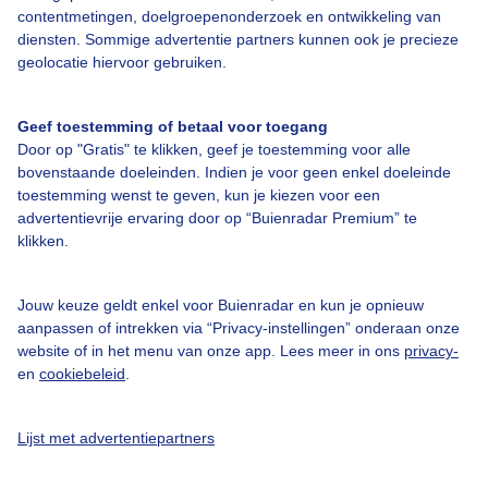
contentmetingen, doelgroepenonderzoek en ontwikkeling van
diensten. Sommige advertentie partners kunnen ook je precieze
Over Buienradar
geolocatie hiervoor gebruiken.
Bedrijfsgegevens
Geef toestemming of betaal voor toegang
Veelgestelde vragen
Door op "Gratis" te klikken, geef je toestemming voor alle
bovenstaande doeleinden. Indien je voor geen enkel doeleinde
Contact
toestemming wenst te geven, kun je kiezen voor een
advertentievrije ervaring door op “Buienradar Premium” te
Toegankelijkheid
klikken.
Gebruikersvoorwaarden
Adverteren
Jouw keuze geldt enkel voor Buienradar en kun je opnieuw
aanpassen of intrekken via “Privacy-instellingen” onderaan onze
Buienradar Team
website of in het menu van onze app. Lees meer in ons
privacy-
Privacy beleid
en
cookiebeleid
.
Cookie beleid
Lijst met advertentiepartners
Privacy instellingen
Gratis weerdata