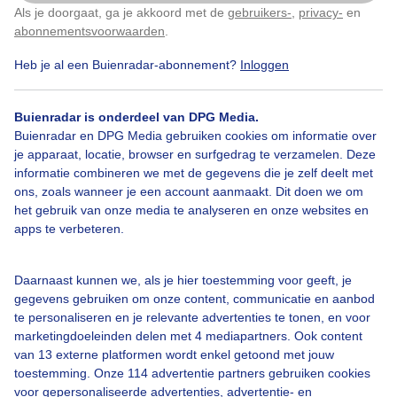
Als je doorgaat, ga je akkoord met de
gebruikers-
,
privacy-
en
Klik
hier
om dit aan te passen
abonnementsvoorwaarden
.
Heb je al een Buienradar-abonnement?
Inloggen
#mooieluchten
Wolken
Regen
Buienradar is onderdeel van DPG Media.
Buienradar en DPG Media gebruiken cookies om informatie over
je apparaat, locatie, browser en surfgedrag te verzamelen. Deze
Bekijk slideshow
informatie combineren we met de gegevens die je zelf deelt met
ons, zoals wanneer je een account aanmaakt. Dit doen we om
het gebruik van onze media te analyseren en onze websites en
apps te verbeteren.
Een moment geduld aub...
Daarnaast kunnen we, als je hier toestemming voor geeft, je
gegevens gebruiken om onze content, communicatie en aanbod
te personaliseren en je relevante advertenties te tonen, en voor
marketingdoeleinden delen met 4 mediapartners. Ook content
van 13 externe platformen wordt enkel getoond met jouw
toestemming. Onze 114 advertentie partners gebruiken cookies
voor gepersonaliseerde advertenties, advertentie- en