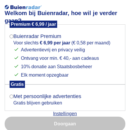
Welkom bij Buienradar, hoe wil je verder
gaan?
Premium € 6,99 / jaar
Mogen we je locatie gebruiken voor het
Bui in de richting van Duitsland
weer?
Buienradar Premium
Voor slechts
€ 6,99 per jaar
(€ 0,58 per maand)
Advertentievrij en privacy veilig
Ontvang voor min. € 40,- aan cadeaus
Indien je hier nog geen akkoord op hebt gegeven,
verschijnt er zo een pop-up uit je browser waarin
10% donatie aan Staatsbosbeheer
deze toestemming gevraagd wordt.
Elk moment opzegbaar
Gratis
Is goed, toon de popup
Met persoonlijke advertenties
Gratis blijven gebruiken
Bui in de richting van Duitsland gezien vanaf
Instellingen
Roermond.
Nu niet, misschien later
Doorgaan
Door: Isa Cremers
Gemaakt: 27-03-2023, 336x bekeken
Gebruik je Safari en wil je niet elke dag deze pop-up zien?