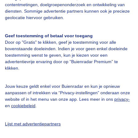
Over Buienradar
contentmetingen, doelgroepenonderzoek en ontwikkeling van
diensten. Sommige advertentie partners kunnen ook je precieze
geolocatie hiervoor gebruiken.
Bedrijfsgegevens
Veelgestelde vragen
Geef toestemming of betaal voor toegang
Door op "Gratis" te klikken, geef je toestemming voor alle
Contact
bovenstaande doeleinden. Indien je voor geen enkel doeleinde
Toegankelijkheid
toestemming wenst te geven, kun je kiezen voor een
advertentievrije ervaring door op “Buienradar Premium” te
Gebruikersvoorwaarden
klikken.
Adverteren
Buienradar Team
Jouw keuze geldt enkel voor Buienradar en kun je opnieuw
aanpassen of intrekken via “Privacy-instellingen” onderaan onze
Privacy beleid
website of in het menu van onze app. Lees meer in ons
privacy-
en
cookiebeleid
.
Cookie beleid
Privacy instellingen
Lijst met advertentiepartners
Gratis weerdata