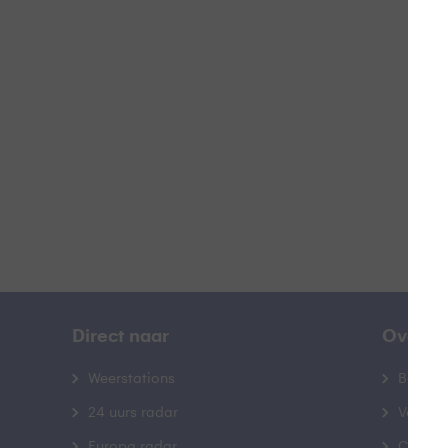
U
B
Direct naar
Over B
Weerstations
Bedrij
24 uurs radar
Veelge
Europa radar
Contac