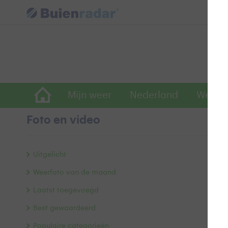
Mijn weer
Nederland
Wereld
Foto en video
L
Uitgelicht
Weerfoto van de maand
Laatst toegevoegd
Best gewaardeerd
Populaire categorieën