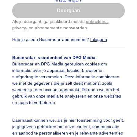
Is goed, toon de popup
Doorgaan
Nu niet, misschien later
Als je doorgaat, ga je akkoord met de
gebruikers-
,
privacy-
en
abonnementsvoorwaarden
.
Gebruik je Safari en wil je niet elke dag deze pop-up
zien?
Heb je al een Buienradar-abonnement?
Inloggen
Klik
hier
om dit aan te passen
Buienradar is onderdeel van DPG Media.
Buienradar en DPG Media gebruiken cookies om
informatie over je apparaat, locatie, browser en
surfgedrag te verzamelen. Deze informatie combineren
we met de gegevens die je zelf deelt met ons, zoals
wanneer je een account aanmaakt. Dit doen we om het
gebruik van onze media te analyseren en onze websites
en apps te verbeteren.
bundig bloeiende roze amandelbloesem kleurt fraai tegen 
Daarnaast kunnen we, als je hier toestemming voor geeft,
je gegevens gebruiken om onze content, communicatie
r: ria brasser
Gemaakt: 17-03-2023, 152x bekeken
en aanbod te personaliseren en je relevante advertenties