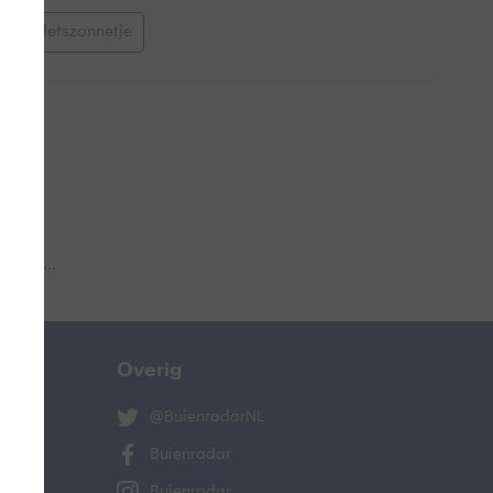
entoefletszonnetje
 aub...
Overig
@BuienradarNL
Buienradar
Buienradar