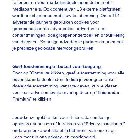
te tonen, en voor marketingdoeleinden delen met 4
mediapartners. Ook content van 13 externe platformen
itbundigbloeiendeamandelbloesem
Lichtbewolktelucht
Af
wordt enkel getoond met jouw toestemming. Onze 114
advertentie partners gebruiken cookies voor
gepersonaliseerde advertenties, advertentie- en
ekijk slideshow
contentmetingen, doelgroepenonderzoek en ontwikkeling
van diensten. Sommige advertentie partners kunnen ook
je precieze geolocatie hiervoor gebruiken.
Geef toestemming of betaal voor toegang
Door op "Gratis" te klikken, geef je toestemming voor alle
Een moment geduld
bovenstaande doeleinden. Indien je voor geen enkel
doeleinde toestemming wenst te geven, kun je kiezen
voor een advertentievrije ervaring door op “Buienradar
Premium” te klikken.
uienradar
Mijn weer
Jouw keuze geldt enkel voor Buienradar en kun je
fsgegevens
De Bilt
opnieuw aanpassen of intrekken via “Privacy-instellingen”
stelde vragen
onderaan onze website of in het menu van onze app.
Lees meer in ons
privacy-
en
cookiebeleid
.
t