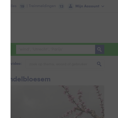
tie:
Files
| Treinmeldingen
Mijn Account
19
13
foto & video:
 amandelbloesem