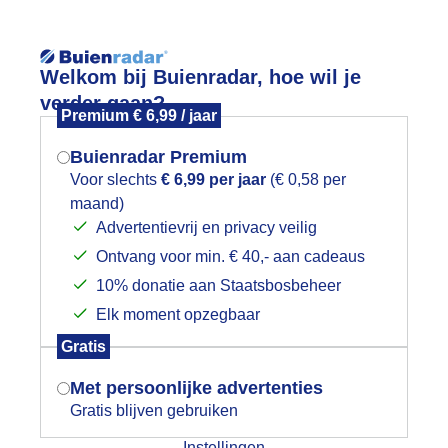
Reisinforma
Welkom bij Buienradar, hoe wil je
verder gaan?
Premium € 6,99 / jaar
Buienradar Premium
Voor slechts
€ 6,99 per jaar
(€ 0,58 per
wijd
Foto en video
Weerzine
maand)
Mogen we je locatie gebruiken voor
Advertentievrij en privacy veilig
het weer?
Zoeken in 
Ontvang voor min. € 40,- aan cadeaus
10% donatie aan Staatsbosbeheer
icht bewolkt en uitbundig bloeiende
Elk moment opzegbaar
Indien je hier nog geen akkoord op hebt
Gratis
gegeven, verschijnt er zo een pop-up uit
je browser waarin deze toestemming
Met persoonlijke advertenties
gevraagd wordt.
Gratis blijven gebruiken
Instellingen