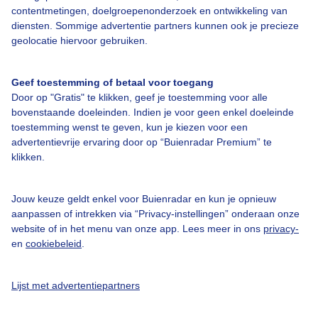
contentmetingen, doelgroepenonderzoek en ontwikkeling van
diensten. Sommige advertentie partners kunnen ook je precieze
geolocatie hiervoor gebruiken.
Over Buienradar
Geef toestemming of betaal voor toegang
Door op "Gratis" te klikken, geef je toestemming voor alle
bovenstaande doeleinden. Indien je voor geen enkel doeleinde
Bedrijfsgegevens
toestemming wenst te geven, kun je kiezen voor een
advertentievrije ervaring door op “Buienradar Premium” te
Veelgestelde vragen
klikken.
Contact
Toegankelijkheid
Jouw keuze geldt enkel voor Buienradar en kun je opnieuw
aanpassen of intrekken via “Privacy-instellingen” onderaan onze
Gebruikersvoorwaarden
website of in het menu van onze app. Lees meer in ons
privacy-
Adverteren
en
cookiebeleid
.
Buienradar Team
Lijst met advertentiepartners
Privacy beleid
Cookie beleid