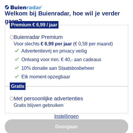
Welkom bij Buienradar, hoe wil je verder
gaan?
Premium € 6,99 / jaar
Mogen we je locatie gebruiken voor het
KACHELS GAAN AAN
weer?
Buienradar Premium
Voor slechts
€ 6,99 per jaar
(€ 0,58 per maand)
Advertentievrij en privacy veilig
Ontvang voor min. € 40,- aan cadeaus
Indien je hier nog geen akkoord op hebt gegeven,
verschijnt er zo een pop-up uit je browser waarin
10% donatie aan Staatsbosbeheer
deze toestemming gevraagd wordt.
Elk moment opzegbaar
Gratis
Is goed, toon de popup
Met persoonlijke advertenties
Gratis blijven gebruiken
Instellingen
Nu niet, misschien later
Doorgaan
Gebruik je Safari en wil je niet elke dag deze pop-up zien?