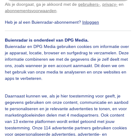
16.00 uur - Het begint te sneeuwen na eerst de gehele
Als je doorgaat, ga je akkoord met de
gebruikers-
,
privacy-
en
Klik
hier
om dit aan te passen
dag gemiezer , windvlagen erbij...het is en wordt
abonnementsvoorwaarden
.
fris(ser)
Heb je al een Buienradar-abonnement?
Inloggen
Door: Nellie Bartels
Gemaakt: 10-03-2023, 135x bekeken
Buienradar is onderdeel van DPG Media.
Buienradar en DPG Media gebruiken cookies om informatie over
je apparaat, locatie, browser en surfgedrag te verzamelen. Deze
Kachelaan
Winter
Wind
informatie combineren we met de gegevens die je zelf deelt met
ons, zoals wanneer je een account aanmaakt. Dit doen we om
het gebruik van onze media te analyseren en onze websites en
apps te verbeteren.
Bekijk slideshow
Daarnaast kunnen we, als je hier toestemming voor geeft, je
gegevens gebruiken om onze content, communicatie en aanbod
te personaliseren en je relevante advertenties te tonen, en voor
marketingdoeleinden delen met 4 mediapartners. Ook content
van 13 externe platformen wordt enkel getoond met jouw
Een moment geduld aub...
toestemming. Onze 114 advertentie partners gebruiken cookies
voor gepersonaliseerde advertenties, advertentie- en