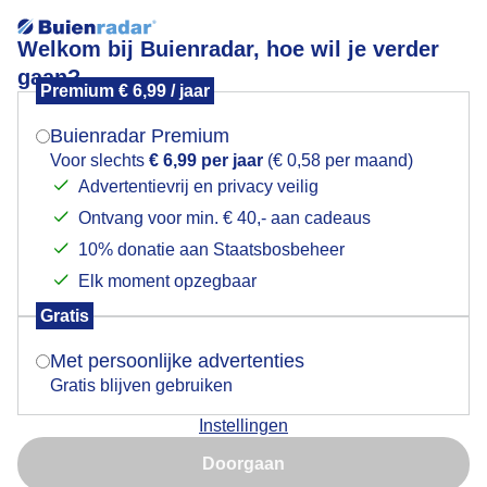
Welkom bij Buienradar, hoe wil je verder
gaan?
Premium € 6,99 / jaar
Mogen we je locatie gebruiken voor het
De kracht van zonlicht
weer?
Buienradar Premium
Voor slechts
€ 6,99 per jaar
(€ 0,58 per maand)
Advertentievrij en privacy veilig
Ontvang voor min. € 40,- aan cadeaus
Indien je hier nog geen akkoord op hebt gegeven,
verschijnt er zo een pop-up uit je browser waarin
10% donatie aan Staatsbosbeheer
deze toestemming gevraagd wordt.
Elk moment opzegbaar
Gratis
Is goed, toon de popup
Met persoonlijke advertenties
Gratis blijven gebruiken
Instellingen
Nu niet, misschien later
Nog even wachten en de zon ontdooit de auto
Doorgaan
Gebruik je Safari en wil je niet elke dag deze pop-up zien?