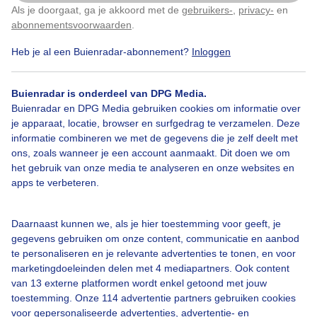
Als je doorgaat, ga je akkoord met de
gebruikers-
,
privacy-
en
Klik
hier
om dit aan te passen
Door: Joost Mooij
Gemaakt: 02-03-2023, 149x bekeken
abonnementsvoorwaarden
.
Heb je al een Buienradar-abonnement?
Inloggen
Zonnekracht
Buienradar is onderdeel van DPG Media.
Buienradar en DPG Media gebruiken cookies om informatie over
je apparaat, locatie, browser en surfgedrag te verzamelen. Deze
informatie combineren we met de gegevens die je zelf deelt met
Bekijk slideshow
ons, zoals wanneer je een account aanmaakt. Dit doen we om
het gebruik van onze media te analyseren en onze websites en
apps te verbeteren.
Daarnaast kunnen we, als je hier toestemming voor geeft, je
Een moment geduld aub...
gegevens gebruiken om onze content, communicatie en aanbod
te personaliseren en je relevante advertenties te tonen, en voor
marketingdoeleinden delen met 4 mediapartners. Ook content
van 13 externe platformen wordt enkel getoond met jouw
toestemming. Onze 114 advertentie partners gebruiken cookies
voor gepersonaliseerde advertenties, advertentie- en