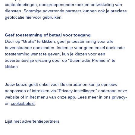
contentmetingen, doelgroepenonderzoek en ontwikkeling van
diensten. Sommige advertentie partners kunnen ook je precieze
Over Buienradar
geolocatie hiervoor gebruiken.
Bedrijfsgegevens
Geef toestemming of betaal voor toegang
Veelgestelde vragen
Door op "Gratis" te klikken, geef je toestemming voor alle
bovenstaande doeleinden. Indien je voor geen enkel doeleinde
Contact
toestemming wenst te geven, kun je kiezen voor een
Toegankelijkheid
advertentievrije ervaring door op “Buienradar Premium” te
klikken.
Gebruikersvoorwaarden
Adverteren
Jouw keuze geldt enkel voor Buienradar en kun je opnieuw
aanpassen of intrekken via “Privacy-instellingen” onderaan onze
Buienradar Team
website of in het menu van onze app. Lees meer in ons
privacy-
Privacy beleid
en
cookiebeleid
.
Cookie beleid
Lijst met advertentiepartners
Privacy instellingen
Gratis weerdata